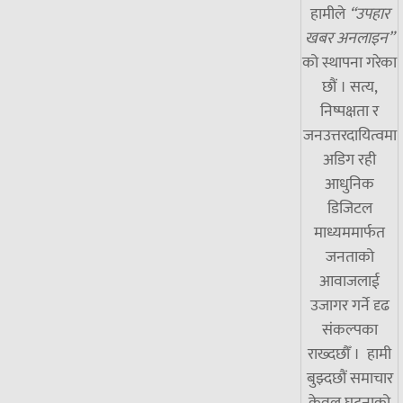
हामीले
“उपहार
खबर अनलाइन”
को स्थापना गरेका
छौं । सत्य,
निष्पक्षता र
जनउत्तरदायित्वमा
अडिग रही
आधुनिक
डिजिटल
माध्यममार्फत
जनताको
आवाजलाई
उजागर गर्ने दृढ
संकल्पका
राख्दछौँ । हामी
बुझ्दछौं समाचार
केवल घटनाको