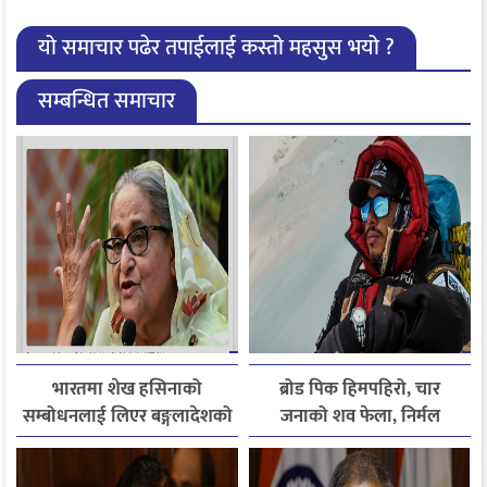
यो समाचार पढेर तपाईलाई कस्तो महसुस भयो ?
सम्बन्धित समाचार
भारतमा शेख हसिनाको
ब्रोड पिक हिमपहिरो, चार
सम्बोधनलाई लिएर बङ्गलादेशको
जनाको शव फेला, निर्मल
आपत्ति
पुर्जासहित ६ जना अझै बेपत्ता,
खोजी कार्य रातभरीका लागि