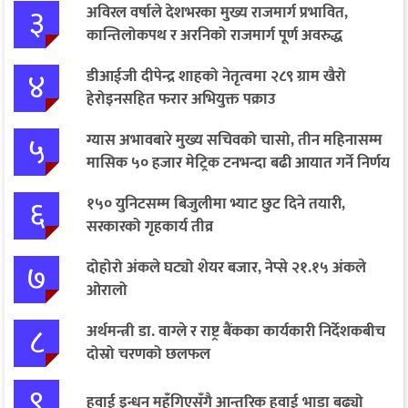
३
अविरल वर्षाले देशभरका मुख्य राजमार्ग प्रभावित,
कान्तिलोकपथ र अरनिको राजमार्ग पूर्ण अवरुद्ध
४
डीआईजी दीपेन्द्र शाहको नेतृत्वमा २८९ ग्राम खैरो
हेरोइनसहित फरार अभियुक्त पक्राउ
५
ग्यास अभावबारे मुख्य सचिवको चासो, तीन महिनासम्म
मासिक ५० हजार मेट्रिक टनभन्दा बढी आयात गर्ने निर्णय
६
१५० युनिटसम्म बिजुलीमा भ्याट छुट दिने तयारी,
सरकारको गृहकार्य तीव्र
७
दोहोरो अंकले घट्यो शेयर बजार, नेप्से २१.१५ अंकले
ओरालो
८
अर्थमन्त्री डा. वाग्ले र राष्ट्र बैंकका कार्यकारी निर्देशकबीच
दोस्रो चरणको छलफल
९
हवाई इन्धन महँगिएसँगै आन्तरिक हवाई भाडा बढ्यो