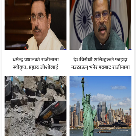
स्थगित
धर्मेन्द्र प्रधानको राजीनामा
देशविरोधी शक्तिहरूले फाइदा
स्वीकृत, प्रह्लाद जोशीलाई
नउठाऊन् भनेर पदबाट राजीनामा
शिक्षामन्त्रीको अतिरिक्त
दिएको हुँः धर्मेन्द्र प्रधान
जिम्मेवारी