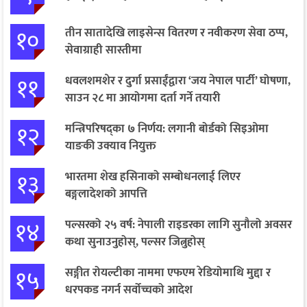
१०
तीन सातादेखि लाइसेन्स वितरण र नवीकरण सेवा ठप्प,
सेवाग्राही सास्तीमा
११
धवलशमशेर र दुर्गा प्रसाईंद्वारा ‘जय नेपाल पार्टी’ घोषणा,
साउन २८ मा आयोगमा दर्ता गर्ने तयारी
१२
मन्त्रिपरिषद्का ७ निर्णय: लगानी बोर्डको सिइओमा
याङकी उक्याव नियुक्त
१३
भारतमा शेख हसिनाको सम्बोधनलाई लिएर
बङ्गलादेशको आपत्ति
१४
पल्सरको २५ वर्ष: नेपाली राइडरका लागि सुनौलो अवसर
कथा सुनाउनुहोस्, पल्सर जित्नुहोस्
१५
सङ्गीत रोयल्टीका नाममा एफएम रेडियोमाथि मुद्दा र
धरपकड नगर्न सर्वोच्चको आदेश