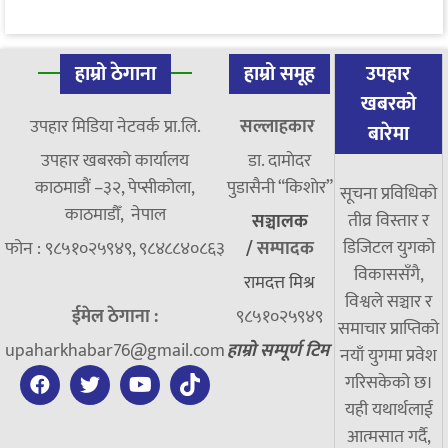
हाम्रो ठेगाना
हाम्रो समूह
उपहार
खबरको
उपहार मिडिया नेटवर्क प्रा.लि.
सल्लाहकार
बारेमा
उपहार खबरको कार्यालय
डा. दामाेदर
काठमाडौं –३२, पेप्सीकोला,
पुडासैनी “किशाेर”
सूचना प्रविधिको
काठमाडौँ, नेपाल
तीव्र विस्तार र
सञ्चालक
डिजिटल युगको
फोन : ९८५१०२५९४९, ९८४८८४०८६३
/
सम्पादक
विकाससँगै,
रामदत्त मिश्र
विश्वले सञ्चार र
ईमेल ठेगाना :
९८५१०२५९४९
समाचार प्राप्तिको
upaharkhabar76@gmail.com
हाम्रो सम्पूर्ण टिम
नयाँ युगमा प्रवेश
गरिसकेको छ।
यही यथार्थलाई
आत्मसात गर्दै,