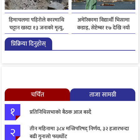
हिमाचलमा पहिरोले कारमाथि
अमेरिकामा विद्यार्थी भिसामा
चट्टान खस्दा १३ जनाको मृत्यु,
कडाइ, सेप्टेम्बर १७ देखि नयाँ
दुई घाइते
नियम लागू
प्रिक्रिया दिनुहोस्
चर्चित
ताजा सामग्री
१
प्रतिनिधिसभाको बैठक आज बस्दै
२
तीन महिनामा ३८४ मन्त्रिपरिषद् निर्णय, ३२ हजारभन्दा
बढी गुनासो फर्छ्योट