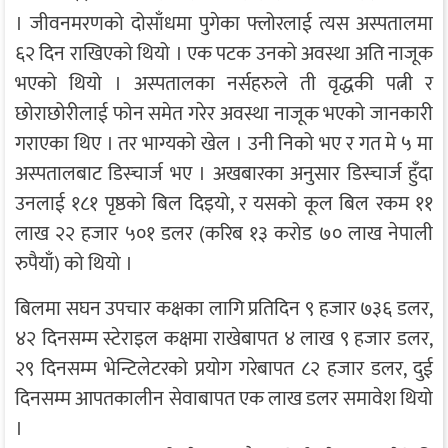
। जीवनमरणको दोसाँधमा पुगेका फ्लोरलाई त्यस अस्पतालमा
६२ दिन राखिएको थियो । एक पटक उनको अवस्था अति नाजूक
भएको थियो । अस्पतालका नर्सहरुले ती वृद्धकी पत्नी र
छोराछोरीलाई फोन समेत गरेर अवस्था नाजूक भएको जानकारी
गराएका थिए । तर भाग्यको खेल । उनी निको भए र गत मे ५ मा
अस्पतालबाट डिस्चार्ज भए । अखबारका अनुसार डिस्चार्ज हुँदा
उनलाई १८१ पृष्ठको बिल दिइयो, र यसको कूल बिल रकम ११
लाख २२ हजार ५०१ डलर (करिब १३ करोड ७० लाख नेपाली
रुपैयाँ) को थियो ।
बिलमा सघन उपचार कक्षका लागि प्रतिदिन ९ हजार ७३६ डलर,
४२ दिनसम्म स्टेराइल कक्षमा राखेबापत ४ लाख ९ हजार डलर,
२९ दिनसम्म भेन्टिलेटरको प्रयोग गरेबापत ८२ हजार डलर, दुई
दिनसम्म आपतकालीन सेवाबापत एक लाख डलर समावेश थियो
।