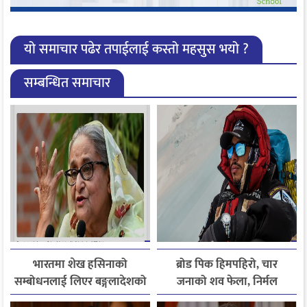
यो समाचार पढेर तपाईलाई कस्तो महसुस भयो ?
सम्बन्धित समाचार
भारतमा शेख हसिनाको
ब्रोड पिक हिमपहिरो, चार
सम्बोधनलाई लिएर बङ्गलादेशको
जनाको शव फेला, निर्मल
आपत्ति
पुर्जासहित ६ जना अझै बेपत्ता,