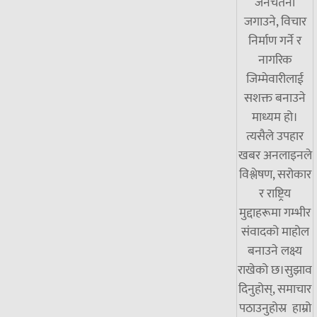
जनचेतना
जगाउने, विचार
निर्माण गर्ने र
नागरिक
जिम्मेवारीलाई
सशक्त बनाउने
माध्यम हो।
त्यसैले उपहार
खबर अनलाइनले
विश्लेषण, सरोकार
र राष्ट्रिय
मुद्दाहरूमा गम्भीर
संवादको माहोल
बनाउने लक्ष्य
राखेको छ।सुझाव
दिनुहोस्, समाचार
पठाउनुहोस्र हाम्रो