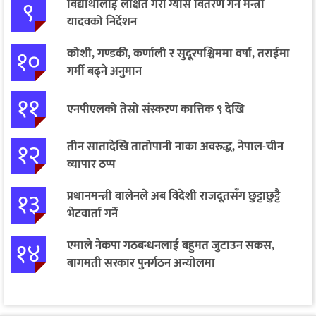
९
विद्यार्थीलाई लक्षित गरी ग्यास वितरण गर्न मन्त्री
यादवको निर्देशन
१०
कोशी, गण्डकी, कर्णाली र सुदूरपश्चिममा वर्षा, तराईमा
गर्मी बढ्ने अनुमान
११
एनपीएलको तेस्रो संस्करण कात्तिक ९ देखि
१२
तीन सातादेखि तातोपानी नाका अवरुद्ध, नेपाल-चीन
व्यापार ठप्प
१३
प्रधानमन्त्री बालेनले अब विदेशी राजदूतसँग छुट्टाछुट्टै
भेटवार्ता गर्ने
१४
एमाले नेकपा गठबन्धनलाई बहुमत जुटाउन सकस,
बागमती सरकार पुनर्गठन अन्योलमा