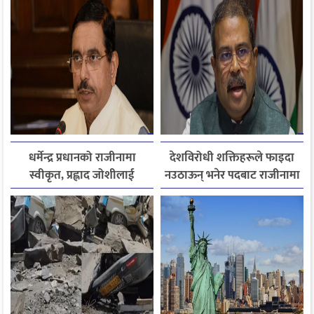
खोजी कार्य रातभरीका लागि
स्थगित
धर्मेन्द्र प्रधानको राजीनामा
देशविरोधी शक्तिहरूले फाइदा
स्वीकृत, प्रह्लाद जोशीलाई
नउठाऊन् भनेर पदबाट राजीनामा
शिक्षामन्त्रीको अतिरिक्त
दिएको हुँः धर्मेन्द्र प्रधान
जिम्मेवारी