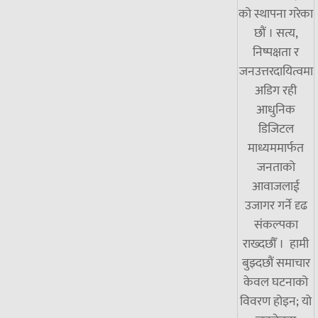
को स्थापना गरेका
छौं । सत्य,
निष्पक्षता र
जनउत्तरदायित्वमा
अडिग रही
आधुनिक
डिजिटल
माध्यममार्फत
जनताको
आवाजलाई
उजागर गर्ने दृढ
संकल्पका
राख्दछौँ । हामी
बुझ्दछौं समाचार
केवल घटनाको
विवरण होइन; यो