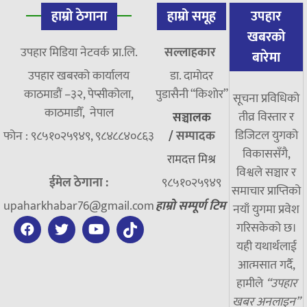
हाम्रो ठेगाना
हाम्रो समूह
उपहार
खबरको
उपहार मिडिया नेटवर्क प्रा.लि.
सल्लाहकार
बारेमा
उपहार खबरको कार्यालय
डा. दामाेदर
काठमाडौं –३२, पेप्सीकोला,
पुडासैनी “किशाेर”
सूचना प्रविधिको
काठमाडौँ, नेपाल
तीव्र विस्तार र
सञ्चालक
डिजिटल युगको
फोन : ९८५१०२५९४९, ९८४८८४०८६३
/
सम्पादक
विकाससँगै,
रामदत्त मिश्र
विश्वले सञ्चार र
ईमेल ठेगाना :
९८५१०२५९४९
समाचार प्राप्तिको
upaharkhabar76@gmail.com
हाम्रो सम्पूर्ण टिम
नयाँ युगमा प्रवेश
गरिसकेको छ।
यही यथार्थलाई
आत्मसात गर्दै,
हामीले
“उपहार
खबर अनलाइन”