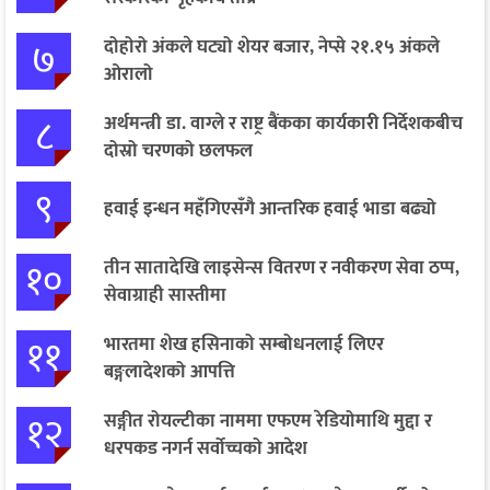
७
दोहोरो अंकले घट्यो शेयर बजार, नेप्से २१.१५ अंकले
ओरालो
८
अर्थमन्त्री डा. वाग्ले र राष्ट्र बैंकका कार्यकारी निर्देशकबीच
दोस्रो चरणको छलफल
९
हवाई इन्धन महँगिएसँगै आन्तरिक हवाई भाडा बढ्यो
१०
तीन सातादेखि लाइसेन्स वितरण र नवीकरण सेवा ठप्प,
सेवाग्राही सास्तीमा
११
भारतमा शेख हसिनाको सम्बोधनलाई लिएर
बङ्गलादेशको आपत्ति
१२
सङ्गीत रोयल्टीका नाममा एफएम रेडियोमाथि मुद्दा र
धरपकड नगर्न सर्वोच्चको आदेश