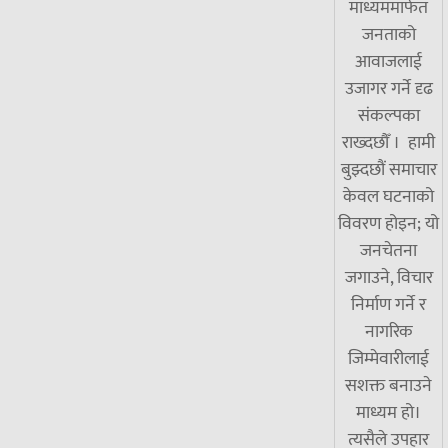
माध्यममार्फत
जनताको
आवाजलाई
उजागर गर्ने दृढ
संकल्पका
राख्दछौँ । हामी
बुझ्दछौं समाचार
केवल घटनाको
विवरण होइन; यो
जनचेतना
जगाउने, विचार
निर्माण गर्ने र
नागरिक
जिम्मेवारीलाई
सशक्त बनाउने
माध्यम हो।
त्यसैले उपहार