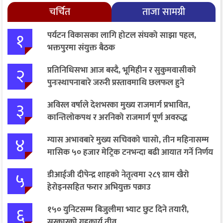
चर्चित
ताजा सामग्री
१
पर्यटन विकासका लागि होटल संघको साझा पहल,
भक्तपुरमा संयुक्त बैठक
२
प्रतिनिधिसभा आज बस्दै, भूमिहीन र सुकुमवासीको
पुनःस्थापनाबारे जरुरी प्रस्तावमाथि छलफल हुने
३
अविरल वर्षाले देशभरका मुख्य राजमार्ग प्रभावित,
कान्तिलोकपथ र अरनिको राजमार्ग पूर्ण अवरुद्ध
४
ग्यास अभावबारे मुख्य सचिवको चासो, तीन महिनासम्म
मासिक ५० हजार मेट्रिक टनभन्दा बढी आयात गर्ने निर्णय
५
डीआईजी दीपेन्द्र शाहको नेतृत्वमा २८९ ग्राम खैरो
हेरोइनसहित फरार अभियुक्त पक्राउ
६
१५० युनिटसम्म बिजुलीमा भ्याट छुट दिने तयारी,
सरकारको गृहकार्य तीव्र