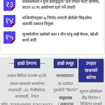
१३
धवलशमशेर र दुर्गा प्रसाईंद्वारा ‘जय नेपाल पार्टी’ घोषणा,
साउन २८ मा आयोगमा दर्ता गर्ने तयारी
१४
मन्त्रिपरिषद्का ७ निर्णय: लगानी बोर्डको सिइओमा
याङकी उक्याव नियुक्त
१५
सुनकोसीमा खसेको कार र तीन यात्रु अझै बेपत्ता, खोजी
कार्य जारी
हाम्रो ठेगाना
हाम्रो समूह
उपहार
खबरको
उपहार मिडिया नेटवर्क प्रा.लि.
सल्लाहकार
बारेमा
उपहार खबरको कार्यालय
डा. दामाेदर
काठमाडौं –३२, पेप्सीकोला,
पुडासैनी “किशाेर”
सूचना प्रविधिको
काठमाडौँ, नेपाल
तीव्र विस्तार र
सञ्चालक
डिजिटल युगको
फोन : ९८५१०२५९४९, ९८४८८४०८६३
/
सम्पादक