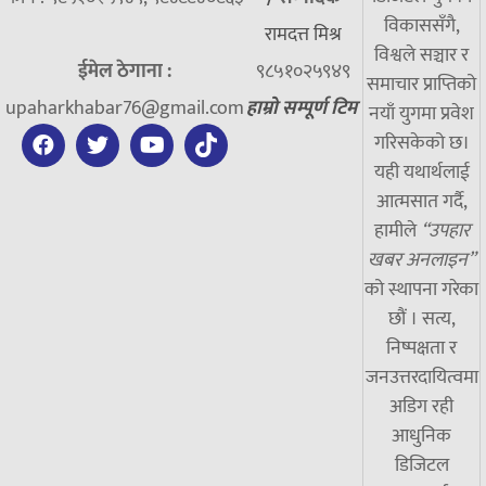
विकाससँगै,
रामदत्त मिश्र
विश्वले सञ्चार र
ईमेल ठेगाना :
९८५१०२५९४९
समाचार प्राप्तिको
upaharkhabar76@gmail.com
हाम्रो सम्पूर्ण टिम
नयाँ युगमा प्रवेश
गरिसकेको छ।
यही यथार्थलाई
आत्मसात गर्दै,
हामीले
“उपहार
खबर अनलाइन”
को स्थापना गरेका
छौं । सत्य,
निष्पक्षता र
जनउत्तरदायित्वमा
अडिग रही
आधुनिक
डिजिटल