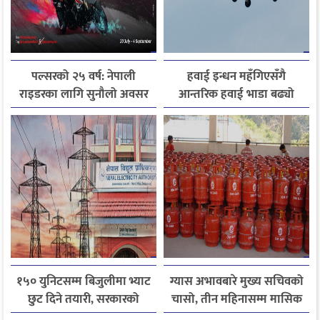
पल्सरको २५ वर्ष: नेपाली
हवाई इन्धन महँगिएसँगै
राइडरका लागि सुनौलो अवसर
आन्तरिक हवाई भाडा बढ्यो
कथा सुनाउनुहोस्, पल्सर
जित्नुहोस्
१५० युनिटसम्म बिजुलीमा भ्याट
ग्यास अभावबारे मुख्य सचिवको
छुट दिने तयारी, सरकारको
चासो, तीन महिनासम्म मासिक
गृहकार्य तीव्र
५० हजार मेट्रिक टनभन्दा बढी