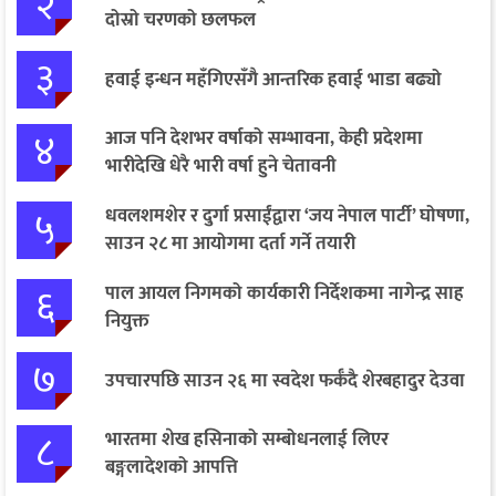
२
दोस्रो चरणको छलफल
३
हवाई इन्धन महँगिएसँगै आन्तरिक हवाई भाडा बढ्यो
४
आज पनि देशभर वर्षाको सम्भावना, केही प्रदेशमा
भारीदेखि धेरै भारी वर्षा हुने चेतावनी
५
धवलशमशेर र दुर्गा प्रसाईंद्वारा ‘जय नेपाल पार्टी’ घोषणा,
साउन २८ मा आयोगमा दर्ता गर्ने तयारी
६
पाल आयल निगमको कार्यकारी निर्देशकमा नागेन्द्र साह
नियुक्त
७
उपचारपछि साउन २६ मा स्वदेश फर्कँदै शेरबहादुर देउवा
८
भारतमा शेख हसिनाको सम्बोधनलाई लिएर
बङ्गलादेशको आपत्ति