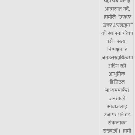
यही यथार्थलाई
आत्मसात गर्दै,
हामीले
“उपहार
खबर अनलाइन”
को स्थापना गरेका
छौं । सत्य,
निष्पक्षता र
जनउत्तरदायित्वमा
अडिग रही
आधुनिक
डिजिटल
माध्यममार्फत
जनताको
आवाजलाई
उजागर गर्ने दृढ
संकल्पका
राख्दछौँ । हामी