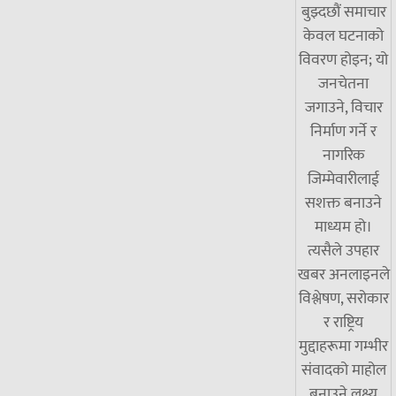
बुझ्दछौं समाचार
केवल घटनाको
विवरण होइन; यो
जनचेतना
जगाउने, विचार
निर्माण गर्ने र
नागरिक
जिम्मेवारीलाई
सशक्त बनाउने
माध्यम हो।
त्यसैले उपहार
खबर अनलाइनले
विश्लेषण, सरोकार
र राष्ट्रिय
मुद्दाहरूमा गम्भीर
संवादको माहोल
बनाउने लक्ष्य