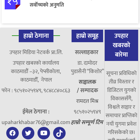
१५
सर्वोच्चको अनुमति
हाम्रो ठेगाना
हाम्रो समूह
उपहार
खबरको
उपहार मिडिया नेटवर्क प्रा.लि.
सल्लाहकार
बारेमा
उपहार खबरको कार्यालय
डा. दामाेदर
काठमाडौं –३२, पेप्सीकोला,
पुडासैनी “किशाेर”
सूचना प्रविधिको
काठमाडौँ, नेपाल
तीव्र विस्तार र
सञ्चालक
डिजिटल युगको
फोन : ९८५१०२५९४९, ९८४८८४०८६३
/
सम्पादक
विकाससँगै,
रामदत्त मिश्र
विश्वले सञ्चार र
ईमेल ठेगाना :
९८५१०२५९४९
समाचार प्राप्तिको
upaharkhabar76@gmail.com
हाम्रो सम्पूर्ण टिम
नयाँ युगमा प्रवेश
गरिसकेको छ।