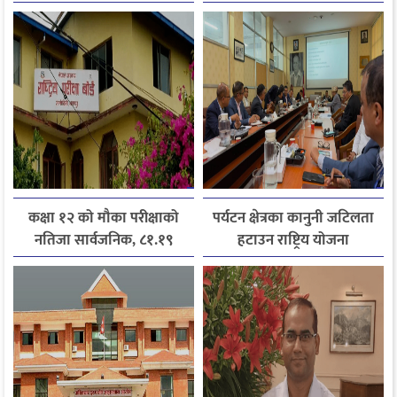
जानकारी लिन आग्रह
अनिवार्य
कक्षा १२ को मौका परीक्षाको
पर्यटन क्षेत्रका कानुनी जटिलता
नतिजा सार्वजनिक, ८१.१९
हटाउन राष्ट्रिय योजना
प्रतिशत विद्यार्थी उत्तीर्ण
आयोगसमक्ष होटल संघ
बागमतीका पाँचबुँदे माग