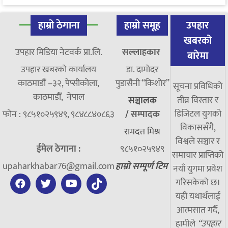
हाम्रो ठेगाना
हाम्रो समूह
उपहार
खबरको
उपहार मिडिया नेटवर्क प्रा.लि.
सल्लाहकार
बारेमा
उपहार खबरको कार्यालय
डा. दामाेदर
काठमाडौं –३२, पेप्सीकोला,
पुडासैनी “किशाेर”
सूचना प्रविधिको
काठमाडौँ, नेपाल
तीव्र विस्तार र
सञ्चालक
डिजिटल युगको
फोन : ९८५१०२५९४९, ९८४८८४०८६३
/
सम्पादक
विकाससँगै,
रामदत्त मिश्र
विश्वले सञ्चार र
ईमेल ठेगाना :
९८५१०२५९४९
समाचार प्राप्तिको
upaharkhabar76@gmail.com
हाम्रो सम्पूर्ण टिम
नयाँ युगमा प्रवेश
गरिसकेको छ।
यही यथार्थलाई
आत्मसात गर्दै,
हामीले
“उपहार