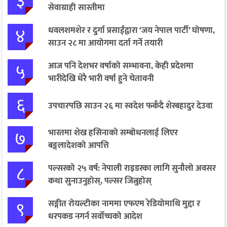
३
सेवाग्राही सास्तीमा
४
धवलशमशेर र दुर्गा प्रसाईंद्वारा ‘जय नेपाल पार्टी’ घोषणा,
साउन २८ मा आयोगमा दर्ता गर्ने तयारी
५
आज पनि देशभर वर्षाको सम्भावना, केही प्रदेशमा
भारीदेखि धेरै भारी वर्षा हुने चेतावनी
६
उपचारपछि साउन २६ मा स्वदेश फर्कँदै शेरबहादुर देउवा
७
भारतमा शेख हसिनाको सम्बोधनलाई लिएर
बङ्गलादेशको आपत्ति
८
पल्सरको २५ वर्ष: नेपाली राइडरका लागि सुनौलो अवसर
कथा सुनाउनुहोस्, पल्सर जित्नुहोस्
९
सङ्गीत रोयल्टीका नाममा एफएम रेडियोमाथि मुद्दा र
धरपकड नगर्न सर्वोच्चको आदेश