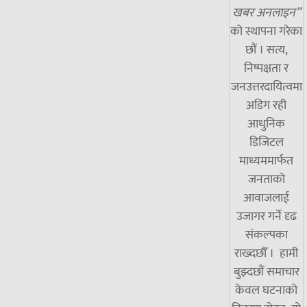
खबर अनलाइन”
को स्थापना गरेका
छौं । सत्य,
निष्पक्षता र
जनउत्तरदायित्वमा
अडिग रही
आधुनिक
डिजिटल
माध्यममार्फत
जनताको
आवाजलाई
उजागर गर्ने दृढ
संकल्पका
राख्दछौँ । हामी
बुझ्दछौं समाचार
केवल घटनाको