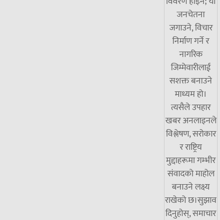
विवरण होइन; यो
जनचेतना
जगाउने, विचार
निर्माण गर्ने र
नागरिक
जिम्मेवारीलाई
सशक्त बनाउने
माध्यम हो।
त्यसैले उपहार
खबर अनलाइनले
विश्लेषण, सरोकार
र राष्ट्रिय
मुद्दाहरूमा गम्भीर
संवादको माहोल
बनाउने लक्ष्य
राखेको छ।सुझाव
दिनुहोस्, समाचार