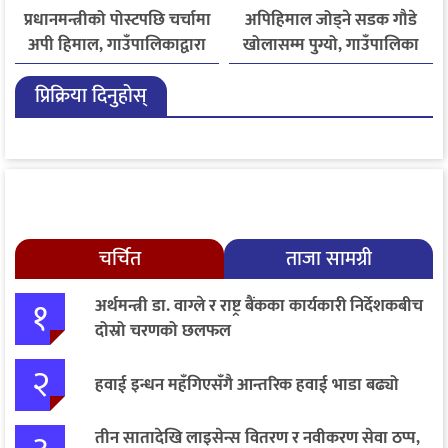
प्रधानमन्त्रीको पोस्टपछि चर्चामा
अपिहिमाल जोड्ने सडक गौडे
अपी हिमाल, गाउँपालिकाद्वारा
खोलासम्म पुग्यो, गाउँपालिका
भ्रमणको निमन्त्रणा
मुकाम सडक सञ्जालसँग जोडिने
प्रिक्रिया दिनुहोस्
चरणमा
चर्चित
ताजा सामग्री
१
अर्थमन्त्री डा. वाग्ले र राष्ट्र बैंकका कार्यकारी निर्देशकबीच
दोस्रो चरणको छलफल
२
हवाई इन्धन महँगिएसँगै आन्तरिक हवाई भाडा बढ्यो
तीन सातादेखि लाइसेन्स वितरण र नवीकरण सेवा ठप्प,