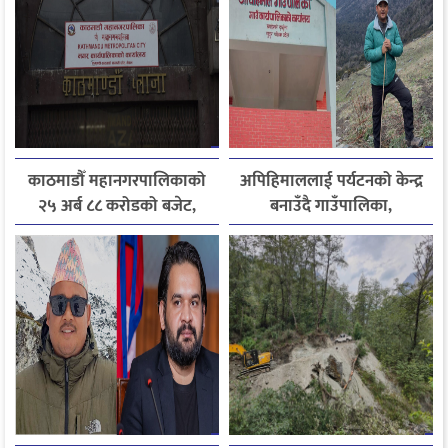
काठमाडौँ महानगरपालिकाको
अपिहिमाललाई पर्यटनको केन्द्र
२५ अर्ब ८८ करोडको बजेट,
बनाउँदै गाउँपालिका,
पूर्वाधार र सेवा सुधारलाई
बहुआयामिक पर्यटन विकासमा
प्राथमिकता
जोड