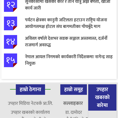
१२
सुनकोसीमा खसेको कार र तीन यात्रु अझै बेपत्ता, खोजी
कार्य जारी
१३
पर्यटन क्षेत्रका कानुनी जटिलता हटाउन राष्ट्रिय योजना
आयोगसमक्ष होटल संघ बागमतीका पाँचबुँदे माग
१४
अविरल वर्षाले देशभर सडक सञ्जाल अस्तव्यस्त, दर्जनौँ
राजमार्ग अवरुद्ध
१५
नेपाल आयल निगमको कार्यकारी निर्देशकमा नागेन्द्र साह
नियुक्त
हाम्रो ठेगाना
हाम्रो समूह
उपहार
खबरको
उपहार मिडिया नेटवर्क प्रा.लि.
सल्लाहकार
बारेमा
उपहार खबरको कार्यालय
डा. दामाेदर