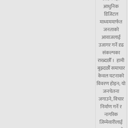
आधुनिक
डिजिटल
माध्यममार्फत
जनताको
आवाजलाई
उजागर गर्ने दृढ
संकल्पका
राख्दछौँ । हामी
बुझ्दछौं समाचार
केवल घटनाको
विवरण होइन; यो
जनचेतना
जगाउने, विचार
निर्माण गर्ने र
नागरिक
जिम्मेवारीलाई