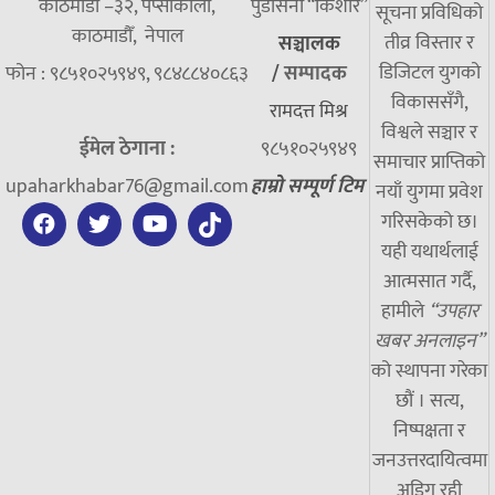
काठमाडौं –३२, पेप्सीकोला,
पुडासैनी “किशाेर”
सूचना प्रविधिको
काठमाडौँ, नेपाल
तीव्र विस्तार र
सञ्चालक
डिजिटल युगको
फोन : ९८५१०२५९४९, ९८४८८४०८६३
/
सम्पादक
विकाससँगै,
रामदत्त मिश्र
विश्वले सञ्चार र
ईमेल ठेगाना :
९८५१०२५९४९
समाचार प्राप्तिको
upaharkhabar76@gmail.com
हाम्रो सम्पूर्ण टिम
नयाँ युगमा प्रवेश
गरिसकेको छ।
यही यथार्थलाई
आत्मसात गर्दै,
हामीले
“उपहार
खबर अनलाइन”
को स्थापना गरेका
छौं । सत्य,
निष्पक्षता र
जनउत्तरदायित्वमा
अडिग रही