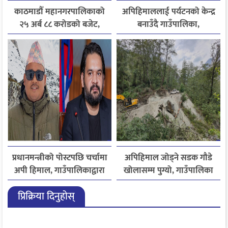
काठमाडौँ महानगरपालिकाको
अपिहिमाललाई पर्यटनको केन्द्र
२५ अर्ब ८८ करोडको बजेट,
बनाउँदै गाउँपालिका,
पूर्वाधार र सेवा सुधारलाई
बहुआयामिक पर्यटन विकासमा
प्राथमिकता
जोड
प्रधानमन्त्रीको पोस्टपछि चर्चामा
अपिहिमाल जोड्ने सडक गौडे
अपी हिमाल, गाउँपालिकाद्वारा
खोलासम्म पुग्यो, गाउँपालिका
भ्रमणको निमन्त्रणा
मुकाम सडक सञ्जालसँग जोडिने
प्रिक्रिया दिनुहोस्
चरणमा