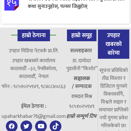
१५
कथा सुनाउनुहोस्, पल्सर जित्नुहोस्
हाम्रो ठेगाना
हाम्रो समूह
उपहार
खबरको
उपहार मिडिया नेटवर्क प्रा.लि.
सल्लाहकार
बारेमा
उपहार खबरको कार्यालय
डा. दामाेदर
काठमाडौं –३२, पेप्सीकोला,
पुडासैनी “किशाेर”
सूचना प्रविधिको
काठमाडौँ, नेपाल
तीव्र विस्तार र
सञ्चालक
डिजिटल युगको
फोन : ९८५१०२५९४९, ९८४८८४०८६३
/
सम्पादक
विकाससँगै,
रामदत्त मिश्र
विश्वले सञ्चार र
ईमेल ठेगाना :
९८५१०२५९४९
समाचार प्राप्तिको
upaharkhabar76@gmail.com
हाम्रो सम्पूर्ण टिम
नयाँ युगमा प्रवेश
गरिसकेको छ।