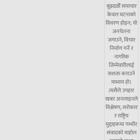
बुझ्दछौं समाचार
केवल घटनाको
विवरण होइन; यो
जनचेतना
जगाउने, विचार
निर्माण गर्ने र
नागरिक
जिम्मेवारीलाई
सशक्त बनाउने
माध्यम हो।
त्यसैले उपहार
खबर अनलाइनले
विश्लेषण, सरोकार
र राष्ट्रिय
मुद्दाहरूमा गम्भीर
संवादको माहोल