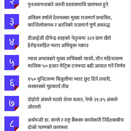
२
पुनःस्थापनाबारे जरुरी प्रस्तावमाथि छलफल हुने
३
अविरल वर्षाले देशभरका मुख्य राजमार्ग प्रभावित,
कान्तिलोकपथ र अरनिको राजमार्ग पूर्ण अवरुद्ध
४
डीआईजी दीपेन्द्र शाहको नेतृत्वमा २८९ ग्राम खैरो
हेरोइनसहित फरार अभियुक्त पक्राउ
५
ग्यास अभावबारे मुख्य सचिवको चासो, तीन महिनासम्म
मासिक ५० हजार मेट्रिक टनभन्दा बढी आयात गर्ने निर्णय
६
१५० युनिटसम्म बिजुलीमा भ्याट छुट दिने तयारी,
सरकारको गृहकार्य तीव्र
७
दोहोरो अंकले घट्यो शेयर बजार, नेप्से २१.१५ अंकले
ओरालो
८
अर्थमन्त्री डा. वाग्ले र राष्ट्र बैंकका कार्यकारी निर्देशकबीच
दोस्रो चरणको छलफल