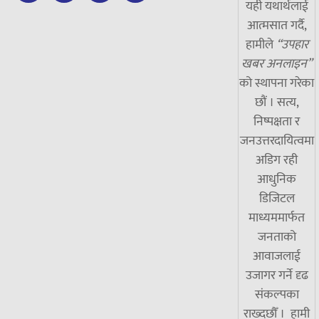
यही यथार्थलाई
आत्मसात गर्दै,
हामीले
“उपहार
खबर अनलाइन”
को स्थापना गरेका
छौं । सत्य,
निष्पक्षता र
जनउत्तरदायित्वमा
अडिग रही
आधुनिक
डिजिटल
माध्यममार्फत
जनताको
आवाजलाई
उजागर गर्ने दृढ
संकल्पका
राख्दछौँ । हामी