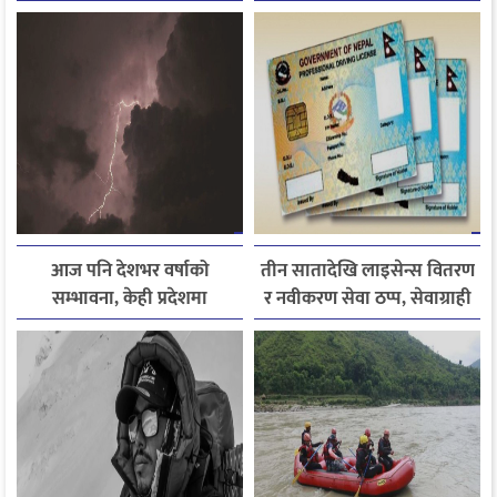
र नैतिक शिक्षाको सन्देश
राजमार्ग अवरुद्ध
आज पनि देशभर वर्षाको
तीन सातादेखि लाइसेन्स वितरण
सम्भावना, केही प्रदेशमा
र नवीकरण सेवा ठप्प, सेवाग्राही
भारीदेखि धेरै भारी वर्षा हुने
सास्तीमा
चेतावनी