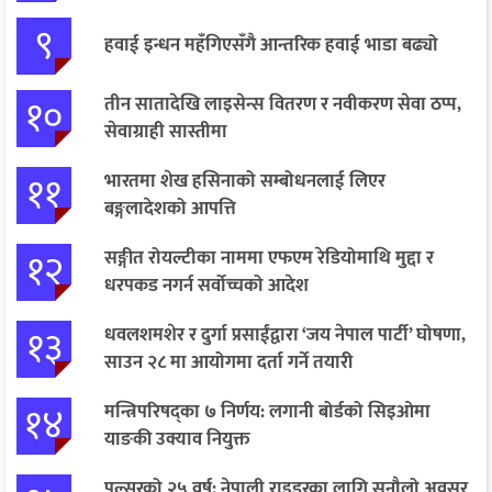
९
हवाई इन्धन महँगिएसँगै आन्तरिक हवाई भाडा बढ्यो
१०
तीन सातादेखि लाइसेन्स वितरण र नवीकरण सेवा ठप्प,
सेवाग्राही सास्तीमा
११
भारतमा शेख हसिनाको सम्बोधनलाई लिएर
बङ्गलादेशको आपत्ति
१२
सङ्गीत रोयल्टीका नाममा एफएम रेडियोमाथि मुद्दा र
धरपकड नगर्न सर्वोच्चको आदेश
१३
धवलशमशेर र दुर्गा प्रसाईंद्वारा ‘जय नेपाल पार्टी’ घोषणा,
साउन २८ मा आयोगमा दर्ता गर्ने तयारी
१४
मन्त्रिपरिषद्का ७ निर्णय: लगानी बोर्डको सिइओमा
याङकी उक्याव नियुक्त
पल्सरको २५ वर्ष: नेपाली राइडरका लागि सुनौलो अवसर