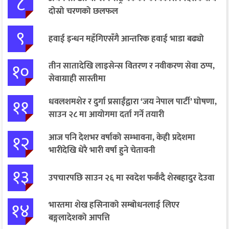
८
दोस्रो चरणको छलफल
९
हवाई इन्धन महँगिएसँगै आन्तरिक हवाई भाडा बढ्यो
१०
तीन सातादेखि लाइसेन्स वितरण र नवीकरण सेवा ठप्प,
सेवाग्राही सास्तीमा
११
धवलशमशेर र दुर्गा प्रसाईंद्वारा ‘जय नेपाल पार्टी’ घोषणा,
साउन २८ मा आयोगमा दर्ता गर्ने तयारी
१२
आज पनि देशभर वर्षाको सम्भावना, केही प्रदेशमा
भारीदेखि धेरै भारी वर्षा हुने चेतावनी
१३
उपचारपछि साउन २६ मा स्वदेश फर्कँदै शेरबहादुर देउवा
१४
भारतमा शेख हसिनाको सम्बोधनलाई लिएर
बङ्गलादेशको आपत्ति