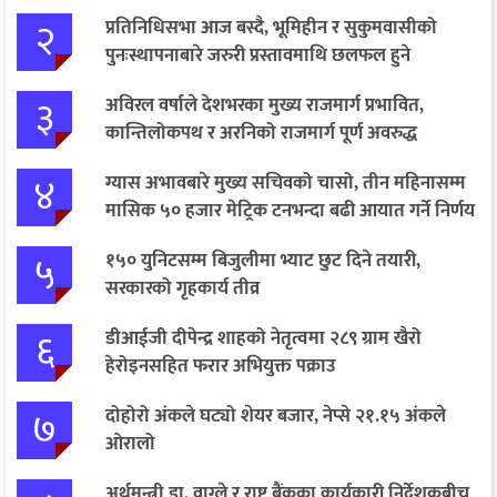
२
प्रतिनिधिसभा आज बस्दै, भूमिहीन र सुकुमवासीको
पुनःस्थापनाबारे जरुरी प्रस्तावमाथि छलफल हुने
३
अविरल वर्षाले देशभरका मुख्य राजमार्ग प्रभावित,
कान्तिलोकपथ र अरनिको राजमार्ग पूर्ण अवरुद्ध
४
ग्यास अभावबारे मुख्य सचिवको चासो, तीन महिनासम्म
मासिक ५० हजार मेट्रिक टनभन्दा बढी आयात गर्ने निर्णय
५
१५० युनिटसम्म बिजुलीमा भ्याट छुट दिने तयारी,
सरकारको गृहकार्य तीव्र
६
डीआईजी दीपेन्द्र शाहको नेतृत्वमा २८९ ग्राम खैरो
हेरोइनसहित फरार अभियुक्त पक्राउ
७
दोहोरो अंकले घट्यो शेयर बजार, नेप्से २१.१५ अंकले
ओरालो
अर्थमन्त्री डा. वाग्ले र राष्ट्र बैंकका कार्यकारी निर्देशकबीच