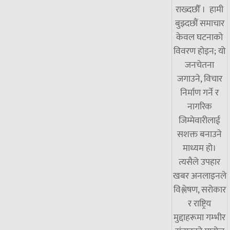
राख्दछौँ । हामी
बुझ्दछौं समाचार
केवल घटनाको
विवरण होइन; यो
जनचेतना
जगाउने, विचार
निर्माण गर्ने र
नागरिक
जिम्मेवारीलाई
सशक्त बनाउने
माध्यम हो।
त्यसैले उपहार
खबर अनलाइनले
विश्लेषण, सरोकार
र राष्ट्रिय
मुद्दाहरूमा गम्भीर