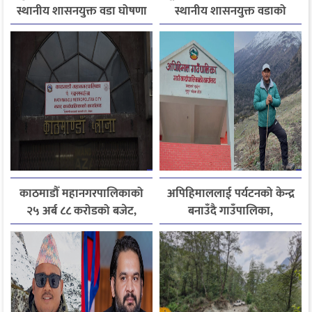
स्थानीय शासनयुक्त वडा घोषणा
स्थानीय शासनयुक्त वडाको
मान्यता
काठमाडौँ महानगरपालिकाको
अपिहिमाललाई पर्यटनको केन्द्र
२५ अर्ब ८८ करोडको बजेट,
बनाउँदै गाउँपालिका,
पूर्वाधार र सेवा सुधारलाई
बहुआयामिक पर्यटन विकासमा
प्राथमिकता
जोड