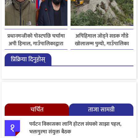
प्रधानमन्त्रीको पोस्टपछि चर्चामा
अपिहिमाल जोड्ने सडक गौडे
अपी हिमाल, गाउँपालिकाद्वारा
खोलासम्म पुग्यो, गाउँपालिका
भ्रमणको निमन्त्रणा
मुकाम सडक सञ्जालसँग जोडिने
प्रिक्रिया दिनुहोस्
चरणमा
चर्चित
ताजा सामग्री
१
पर्यटन विकासका लागि होटल संघको साझा पहल,
भक्तपुरमा संयुक्त बैठक