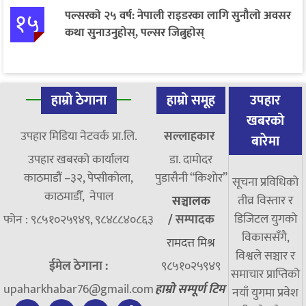
१५
पल्सरको २५ वर्ष: नेपाली राइडरका लागि सुनौलो अवसर
कथा सुनाउनुहोस्, पल्सर जित्नुहोस्
हाम्रो ठेगाना
हाम्रो समूह
उपहार
खबरको
उपहार मिडिया नेटवर्क प्रा.लि.
सल्लाहकार
बारेमा
उपहार खबरको कार्यालय
डा. दामाेदर
काठमाडौं –३२, पेप्सीकोला,
पुडासैनी “किशाेर”
सूचना प्रविधिको
काठमाडौँ, नेपाल
तीव्र विस्तार र
सञ्चालक
डिजिटल युगको
फोन : ९८५१०२५९४९, ९८४८८४०८६३
/
सम्पादक
विकाससँगै,
रामदत्त मिश्र
विश्वले सञ्चार र
ईमेल ठेगाना :
९८५१०२५९४९
समाचार प्राप्तिको
upaharkhabar76@gmail.com
हाम्रो सम्पूर्ण टिम
नयाँ युगमा प्रवेश