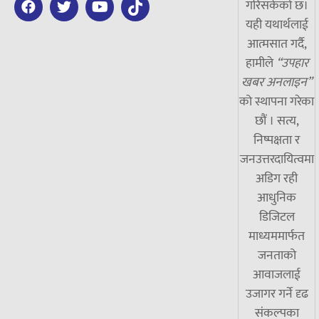
गरिसकेको छ।
यही यथार्थलाई
आत्मसात गर्दै,
हामीले
“उपहार
खबर अनलाइन”
को स्थापना गरेका
छौं । सत्य,
निष्पक्षता र
जनउत्तरदायित्वमा
अडिग रही
आधुनिक
डिजिटल
माध्यममार्फत
जनताको
आवाजलाई
उजागर गर्ने दृढ
संकल्पका