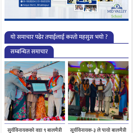
यो समाचार पढेर तपाईलाई कस्तो महसुस भयो ?
सम्बन्धित समाचार
सुर्यविनायकको वडा ९ बालमैत्री
सूर्यविनायक-३ ले पायो बालमैत्री