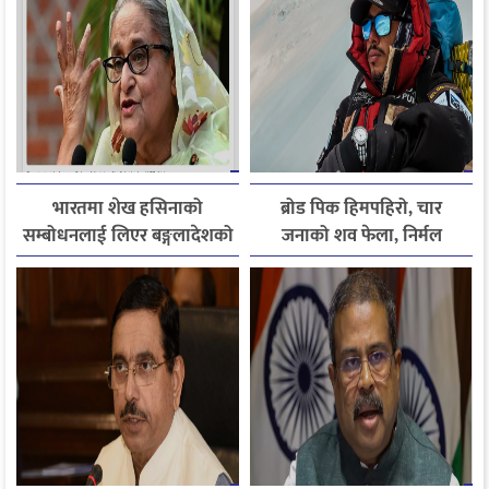
भारतमा शेख हसिनाको
ब्रोड पिक हिमपहिरो, चार
सम्बोधनलाई लिएर बङ्गलादेशको
जनाको शव फेला, निर्मल
आपत्ति
पुर्जासहित ६ जना अझै बेपत्ता,
खोजी कार्य रातभरीका लागि
स्थगित