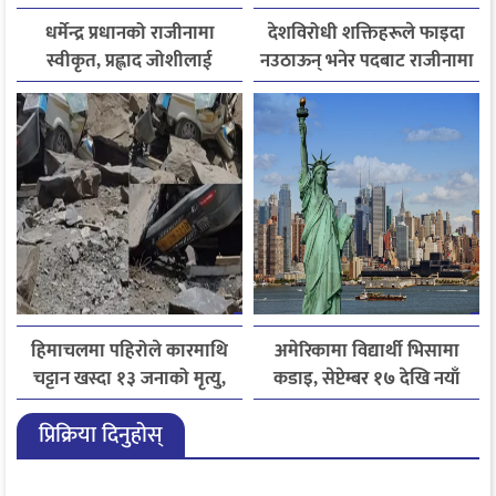
धर्मेन्द्र प्रधानको राजीनामा
देशविरोधी शक्तिहरूले फाइदा
स्वीकृत, प्रह्लाद जोशीलाई
नउठाऊन् भनेर पदबाट राजीनामा
शिक्षामन्त्रीको अतिरिक्त
दिएको हुँः धर्मेन्द्र प्रधान
जिम्मेवारी
हिमाचलमा पहिरोले कारमाथि
अमेरिकामा विद्यार्थी भिसामा
चट्टान खस्दा १३ जनाको मृत्यु,
कडाइ, सेप्टेम्बर १७ देखि नयाँ
दुई घाइते
नियम लागू
प्रिक्रिया दिनुहोस्