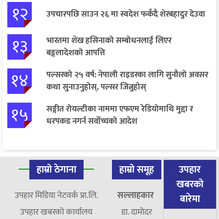
१२
उपचारपछि साउन २६ मा स्वदेश फर्कँदै शेरबहादुर देउवा
१३
भारतमा शेख हसिनाको सम्बोधनलाई लिएर
बङ्गलादेशको आपत्ति
१४
पल्सरको २५ वर्ष: नेपाली राइडरका लागि सुनौलो अवसर
कथा सुनाउनुहोस्, पल्सर जित्नुहोस्
१५
सङ्गीत रोयल्टीका नाममा एफएम रेडियोमाथि मुद्दा र
धरपकड नगर्न सर्वोच्चको आदेश
हाम्रो ठेगाना
हाम्रो समूह
उपहार
खबरको
उपहार मिडिया नेटवर्क प्रा.लि.
सल्लाहकार
बारेमा
उपहार खबरको कार्यालय
डा. दामाेदर