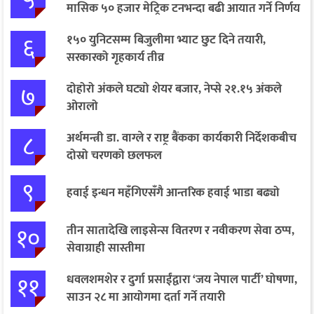
मासिक ५० हजार मेट्रिक टनभन्दा बढी आयात गर्ने निर्णय
६
१५० युनिटसम्म बिजुलीमा भ्याट छुट दिने तयारी,
सरकारको गृहकार्य तीव्र
७
दोहोरो अंकले घट्यो शेयर बजार, नेप्से २१.१५ अंकले
ओरालो
८
अर्थमन्त्री डा. वाग्ले र राष्ट्र बैंकका कार्यकारी निर्देशकबीच
दोस्रो चरणको छलफल
९
हवाई इन्धन महँगिएसँगै आन्तरिक हवाई भाडा बढ्यो
१०
तीन सातादेखि लाइसेन्स वितरण र नवीकरण सेवा ठप्प,
सेवाग्राही सास्तीमा
११
धवलशमशेर र दुर्गा प्रसाईंद्वारा ‘जय नेपाल पार्टी’ घोषणा,
साउन २८ मा आयोगमा दर्ता गर्ने तयारी