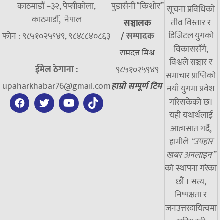
काठमाडौं –३२, पेप्सीकोला,
पुडासैनी “किशाेर”
सूचना प्रविधिको
काठमाडौँ, नेपाल
तीव्र विस्तार र
सञ्चालक
डिजिटल युगको
फोन : ९८५१०२५९४९, ९८४८८४०८६३
/
सम्पादक
विकाससँगै,
रामदत्त मिश्र
विश्वले सञ्चार र
ईमेल ठेगाना :
९८५१०२५९४९
समाचार प्राप्तिको
upaharkhabar76@gmail.com
हाम्रो सम्पूर्ण टिम
नयाँ युगमा प्रवेश
गरिसकेको छ।
यही यथार्थलाई
आत्मसात गर्दै,
हामीले
“उपहार
खबर अनलाइन”
को स्थापना गरेका
छौं । सत्य,
निष्पक्षता र
जनउत्तरदायित्वमा