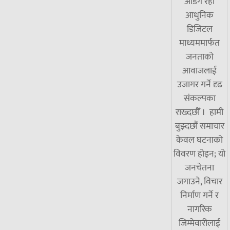
अडिग रही
आधुनिक
डिजिटल
माध्यममार्फत
जनताको
आवाजलाई
उजागर गर्ने दृढ
संकल्पका
राख्दछौँ । हामी
बुझ्दछौं समाचार
केवल घटनाको
विवरण होइन; यो
जनचेतना
जगाउने, विचार
निर्माण गर्ने र
नागरिक
जिम्मेवारीलाई