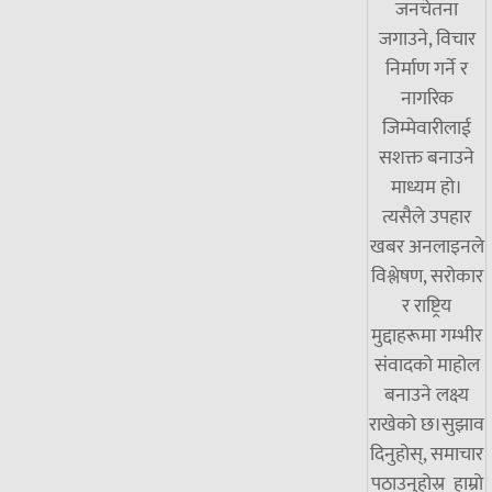
जनचेतना
जगाउने, विचार
निर्माण गर्ने र
नागरिक
जिम्मेवारीलाई
सशक्त बनाउने
माध्यम हो।
त्यसैले उपहार
खबर अनलाइनले
विश्लेषण, सरोकार
र राष्ट्रिय
मुद्दाहरूमा गम्भीर
संवादको माहोल
बनाउने लक्ष्य
राखेको छ।सुझाव
दिनुहोस्, समाचार
पठाउनुहोस्र हाम्रो