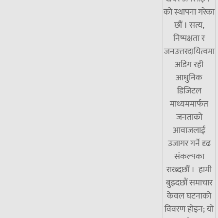
को स्थापना गरेका
छौं । सत्य,
निष्पक्षता र
जनउत्तरदायित्वमा
अडिग रही
आधुनिक
डिजिटल
माध्यममार्फत
जनताको
आवाजलाई
उजागर गर्ने दृढ
संकल्पका
राख्दछौँ । हामी
बुझ्दछौं समाचार
केवल घटनाको
विवरण होइन; यो