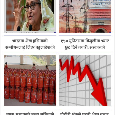
भारतमा शेख हसिनाको
१५० युनिटसम्म बिजुलीमा भ्याट
सम्बोधनलाई लिएर बङ्गलादेशको
छुट दिने तयारी, सरकारको
आपत्ति
गृहकार्य तीव्र
ग्यास अभावबारे मुख्य सचिवको
दोहोरो अंकले घट्यो शेयर बजार,