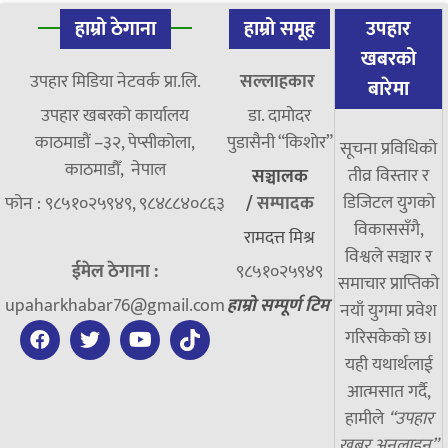
हाम्रो ठेगाना
हाम्रो समूह
उपहार
खबरको
उपहार मिडिया नेटवर्क प्रा.लि.
सल्लाहकार
बारेमा
उपहार खबरको कार्यालय
डा. दामाेदर
काठमाडौं –३२, पेप्सीकोला,
पुडासैनी “किशाेर”
सूचना प्रविधिको
काठमाडौँ, नेपाल
तीव्र विस्तार र
सञ्चालक
डिजिटल युगको
फोन : ९८५१०२५९४९, ९८४८८४०८६३
/
सम्पादक
विकाससँगै,
रामदत्त मिश्र
विश्वले सञ्चार र
ईमेल ठेगाना :
९८५१०२५९४९
समाचार प्राप्तिको
upaharkhabar76@gmail.com
हाम्रो सम्पूर्ण टिम
नयाँ युगमा प्रवेश
गरिसकेको छ।
यही यथार्थलाई
आत्मसात गर्दै,
हामीले
“उपहार
खबर अनलाइन”