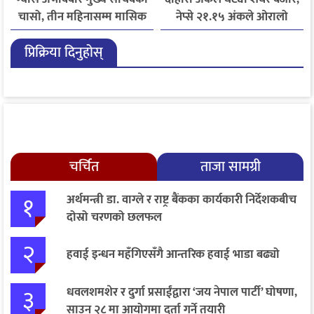
चासो, तीन महिनासम्म मासिक
नेप्से २१.१५ अंकले ओरालो
५० हजार मेट्रिक टनभन्दा बढी
प्रिक्रिया दिनुहोस्
आयात गर्ने निर्णय
चर्चित
ताजा सामग्री
१
अर्थमन्त्री डा. वाग्ले र राष्ट्र बैंकका कार्यकारी निर्देशकबीच
दोस्रो चरणको छलफल
२
हवाई इन्धन महँगिएसँगै आन्तरिक हवाई भाडा बढ्यो
३
धवलशमशेर र दुर्गा प्रसाईंद्वारा ‘जय नेपाल पार्टी’ घोषणा,
साउन २८ मा आयोगमा दर्ता गर्ने तयारी