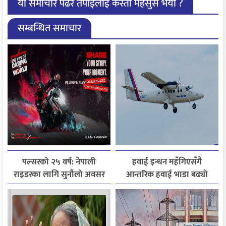
यो समाचार पढेर तपाईलाई कस्तो महसुस भयो ?
सम्बन्धित समाचार
पल्सरको २५ वर्ष: नेपाली
हवाई इन्धन महँगिएसँगै
राइडरका लागि सुनौलो अवसर
आन्तरिक हवाई भाडा बढ्यो
कथा सुनाउनुहोस्, पल्सर
जित्नुहोस्