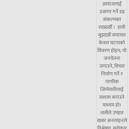
आवाजलाई
उजागर गर्ने दृढ
संकल्पका
राख्दछौँ । हामी
बुझ्दछौं समाचार
केवल घटनाको
विवरण होइन; यो
जनचेतना
जगाउने, विचार
निर्माण गर्ने र
नागरिक
जिम्मेवारीलाई
सशक्त बनाउने
माध्यम हो।
त्यसैले उपहार
खबर अनलाइनले
विश्लेषण, सरोकार