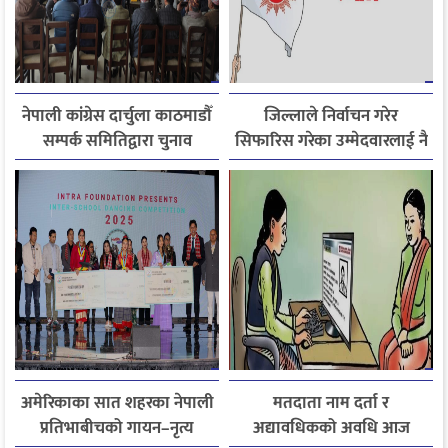
नेपाली कांग्रेस दार्चुला काठमाडौँ
जिल्लाले निर्वाचन गरेर
सम्पर्क समितिद्वारा चुनाव
सिफारिस गरेका उम्मेदवारलाई नै
केन्द्रित छलफल तथा
एमालेले टिकट नदिँदा असन्तुष्टि
अन्तरक्रिया
चुलियो
अमेरिकाका सात शहरका नेपाली
मतदाता नाम दर्ता र
प्रतिभाबीचको गायन–नृत्य
अद्यावधिकको अवधि आज