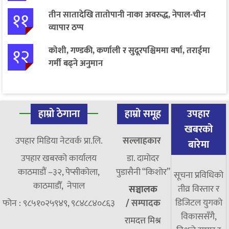
११
तीन सातादेखि तातोपानी नाका अवरुद्ध, नेपाल-चीन
व्यापार ठप्प
१२
कोशी, गण्डकी, कर्णाली र सुदूरपश्चिममा वर्षा, तराईमा
गर्मी बढ्ने अनुमान
हाम्रो ठेगाना
हाम्रो समूह
उपहार
खबरको
उपहार मिडिया नेटवर्क प्रा.लि.
सल्लाहकार
बारेमा
उपहार खबरको कार्यालय
डा. दामाेदर
काठमाडौं –३२, पेप्सीकोला,
पुडासैनी “किशाेर”
सूचना प्रविधिको
काठमाडौँ, नेपाल
तीव्र विस्तार र
सञ्चालक
डिजिटल युगको
फोन : ९८५१०२५९४९, ९८४८८४०८६३
/
सम्पादक
विकाससँगै,
रामदत्त मिश्र