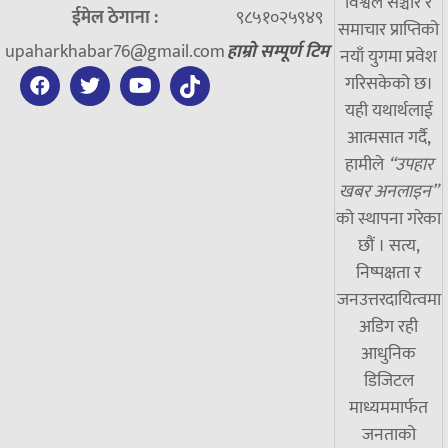
विश्वले सञ्चार र
ईमेल ठेगाना :
९८५१०२५९४९
समाचार प्राप्तिको
upaharkhabar76@gmail.com
हाम्रो सम्पूर्ण टिम
नयाँ युगमा प्रवेश
गरिसकेको छ।
यही यथार्थलाई
आत्मसात गर्दै,
हामीले
“उपहार
खबर अनलाइन”
को स्थापना गरेका
छौं । सत्य,
निष्पक्षता र
जनउत्तरदायित्वमा
अडिग रही
आधुनिक
डिजिटल
माध्यममार्फत
जनताको