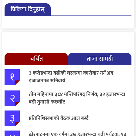
प्रतियोगितामा आर्या र खुसी
मध्यराति सकिँदै, ७ लाख
प्रिक्रिया दिनुहोस्
प्रथम
मतदाता थपिए
चर्चित
ताजा सामग्री
१
३ करोडभन्दा बढीको घरजग्गा कारोबार गर्न अब
इजाजतपत्र अनिवार्य
२
तीन महिनामा ३८४ मन्त्रिपरिषद् निर्णय, ३२ हजारभन्दा
बढी गुनासो फर्छ्योट
३
प्रतिनिधिसभाको बैठक आज बस्दै
ढोरपाटनमा एक वर्षमा ३७ हजारभन्दा बढी पर्यटक, १३