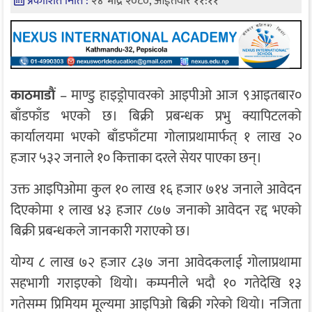
प्रकाशित मिति :
२४ भाद्र २०८०, आईतवार ११:११
काठमाडाैं
– माण्डु हाइड्रोपावरको आइपीओ आज ९आइतबार०
बाँडफाँड भएको छ। बिक्री प्रबन्धक प्रभु क्यापिटलको
कार्यालयमा भएको बाँडफाँटमा गोलाप्रथामार्फत् १ लाख २०
हजार ५३२ जनाले १० कित्ताका दरले सेयर पाएका छन्।
उक्त आइपिओमा कुल १० लाख १६ हजार ७१४ जनाले आवेदन
दिएकोमा १ लाख ४३ हजार ८७७ जनाको आवेदन रद्द भएको
बिक्री प्रबन्धकले जानकारी गराएको छ।
योग्य ८ लाख ७२ हजार ८३७ जना आवेदकलाई गोलाप्रथामा
सहभागी गराइएको थियो। कम्पनीले भदौ १० गतेदेखि १३
गतेसम्म प्रिमियम मूल्यमा आइपिओ बिक्री गरेको थियो। नजिता