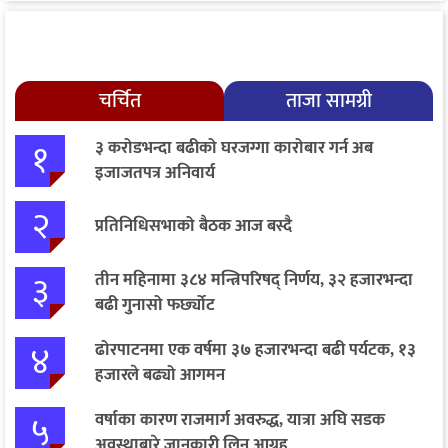
चर्चित
ताजा सामग्री
१
३ करोडभन्दा बढीको घरजग्गा कारोबार गर्न अब
इजाजतपत्र अनिवार्य
२
प्रतिनिधिसभाको बैठक आज बस्दै
३
तीन महिनामा ३८४ मन्त्रिपरिषद् निर्णय, ३२ हजारभन्दा
बढी गुनासो फर्छ्योट
४
ढोरपाटनमा एक वर्षमा ३७ हजारभन्दा बढी पर्यटक, १३
हजारले बढ्यो आगमन
५
वर्षाका कारण राजमार्ग अवरुद्ध, यात्रा अघि सडक
अवस्थाबारे जानकारी लिन आग्रह