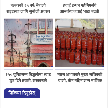
पल्सरको २५ वर्ष: नेपाली
हवाई इन्धन महँगिएसँगै
राइडरका लागि सुनौलो अवसर
आन्तरिक हवाई भाडा बढ्यो
कथा सुनाउनुहोस्, पल्सर
जित्नुहोस्
१५० युनिटसम्म बिजुलीमा भ्याट
ग्यास अभावबारे मुख्य सचिवको
छुट दिने तयारी, सरकारको
चासो, तीन महिनासम्म मासिक
गृहकार्य तीव्र
५० हजार मेट्रिक टनभन्दा बढी
प्रिक्रिया दिनुहोस्
आयात गर्ने निर्णय