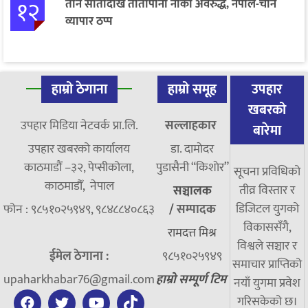
१२
तीन सातादेखि तातोपानी नाका अवरुद्ध, नेपाल-चीन
व्यापार ठप्प
हाम्रो ठेगाना
हाम्रो समूह
उपहार
खबरको
उपहार मिडिया नेटवर्क प्रा.लि.
सल्लाहकार
बारेमा
उपहार खबरको कार्यालय
डा. दामाेदर
काठमाडौं –३२, पेप्सीकोला,
पुडासैनी “किशाेर”
सूचना प्रविधिको
काठमाडौँ, नेपाल
तीव्र विस्तार र
सञ्चालक
डिजिटल युगको
फोन : ९८५१०२५९४९, ९८४८८४०८६३
/
सम्पादक
विकाससँगै,
रामदत्त मिश्र
विश्वले सञ्चार र
ईमेल ठेगाना :
९८५१०२५९४९
समाचार प्राप्तिको
upaharkhabar76@gmail.com
हाम्रो सम्पूर्ण टिम
नयाँ युगमा प्रवेश
गरिसकेको छ।