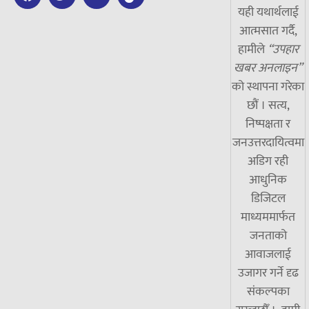
यही यथार्थलाई
आत्मसात गर्दै,
हामीले
“उपहार
खबर अनलाइन”
को स्थापना गरेका
छौं । सत्य,
निष्पक्षता र
जनउत्तरदायित्वमा
अडिग रही
आधुनिक
डिजिटल
माध्यममार्फत
जनताको
आवाजलाई
उजागर गर्ने दृढ
संकल्पका