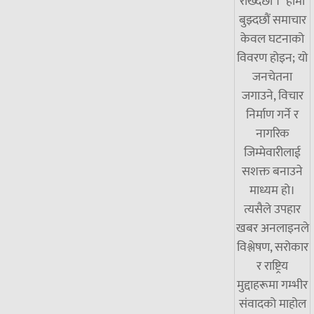
राख्दछौँ । हामी
बुझ्दछौं समाचार
केवल घटनाको
विवरण होइन; यो
जनचेतना
जगाउने, विचार
निर्माण गर्ने र
नागरिक
जिम्मेवारीलाई
सशक्त बनाउने
माध्यम हो।
त्यसैले उपहार
खबर अनलाइनले
विश्लेषण, सरोकार
र राष्ट्रिय
मुद्दाहरूमा गम्भीर
संवादको माहोल