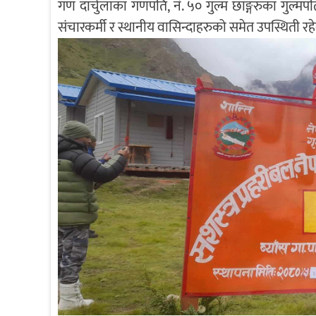
गण दार्चुलाका गणपति, नं. ५० गुल्म छाङ्गरुका गुल्मपति
संचारकर्मी र स्थानीय वासिन्दाहरुको समेत उपस्थिती रह