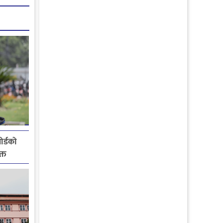
ोर्डको
्त