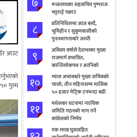
७
मन्त्रालयका सहसचिव पुष्पराज
भट्टराई पक्राउ
प्रतिनिधिसभा आज बस्दै,
८
भूमिहीन र सुकुमवासीको
पुनःस्थापनाबारे जरुरी
प्रस्तावमाथि छलफल हुने
अविरल वर्षाले देशभरका मुख्य
९
ोर्डर आउट
राजमार्ग प्रभावित,
कान्तिलोकपथ र अरनिको
राजमार्ग पूर्ण अवरुद्ध
गर्नुभएको
ग्यास अभावबारे मुख्य सचिवको
१०
चासो, तीन महिनासम्म मासिक
५० गुल्म
५० हजार मेट्रिक टनभन्दा बढी
आयात गर्ने निर्णय
मधेसका घटनामा न्यायिक
११
समिति गठनको माग गर्ने
कांग्रेसको निर्णय
एक लाख घुससहित
१२