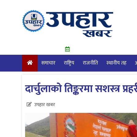
Skip
to
content
समाचार
राष्ट्रिय
राजनीति
स्थानीय तह
आ
दार्चुलाको तिङ्करमा सशस्त्र प
उपहार खबर