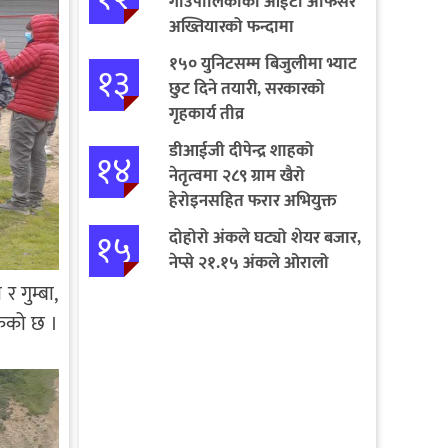
गाउँपालिकाको आईटी अफिसर
अख्तियारको फन्दामा
१५० युनिटसम्म बिजुलीमा भ्याट
१३
छुट दिने तयारी, सरकारको
गृहकार्य तीव्र
डीआईजी दीपेन्द्र शाहको
१४
नेतृत्वमा २८९ ग्राम खैरो
हेरोइनसहित फरार अभियुक्त
पक्राउ
१५
दोहोरो अंकले घट्यो शेयर बजार,
नेप्से २१.१५ अंकले ओरालो
र गुम्बा,
केको छ ।
।