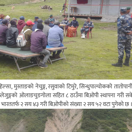
्सा, मुस्ताङको नेचुङ्ग, रसुवाको टिमुरे, सिन्धुपाल्चोकको तातोपानी 
लेजुङ्गको ओलाङचुङगोला सहित ८ ठाउँमा बिओपी स्थापना गरी स
 भारततर्फ २ सय ४३ गरी बिओपीको संख्या २ सय ५२ वटा पुगेको छ 