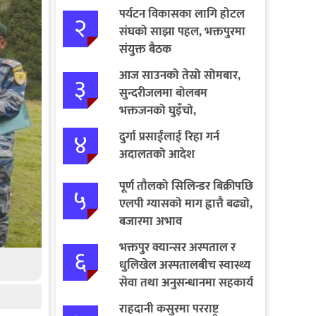
पर्यटन विकासका लागि होटल
२
संघको साझा पहल, भक्तपुरमा
संयुक्त बैठक
आज साउनको तेस्रो सोमबार,
३
सुन्दरीजलमा बोलबम
भक्तजनको घुइँचो,
पशुपतिनाथतर्फ पदयात्रा
४
दुर्गा प्रसाईंलाई रिहा गर्न
अदालतको आदेश
पूर्ण तौलको सिलिन्डर बिक्रीपछि
५
एलपी ग्यासको माग ह्वात्तै बढ्यो,
बजारमा अभाव
भक्तपुर क्यान्सर अस्पताल र
६
धुलिखेल अस्पतालबीच स्वास्थ्य
सेवा तथा अनुसन्धानमा सहकार्य
राहदानी कसुरमा परराष्ट्र