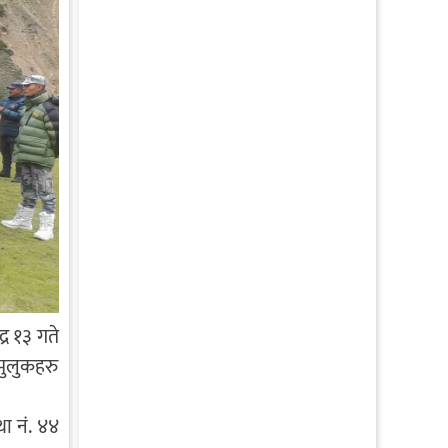
्र १३ गते
मुलुकहरु
था नं. ४४