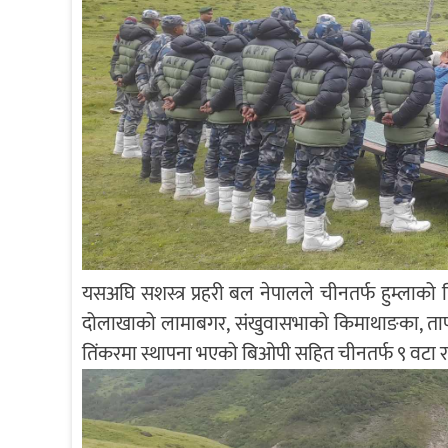
यसअघि सशस्त्र प्रहरी बल नेपालले चीनतर्फ हुम्लाको हिल
दोलाखाको लामाबगर, संखुवासभाको किमाथाङका, ताप्
तिंकरमा स्थापना भएको बिओपी सहित चीनतर्फ ९ वटा र