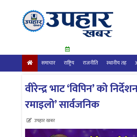
Skip
to
content
समाचार
राष्ट्रिय
राजनीति
स्थानीय तह
आ
वीरेन्द्र भाट ‘विपिन’ को निर्
रमाइलो’ सार्वजनिक
उपहार खबर