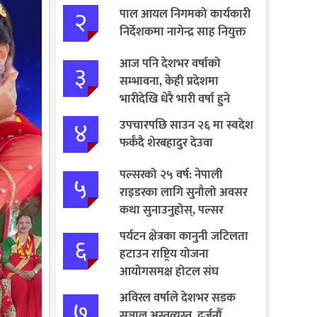
२
पाल आयल निगमको कार्यकारी
निर्देशकमा नागेन्द्र साह नियुक्त
आज पनि देशभर वर्षाको
३
सम्भावना, केही प्रदेशमा
भारीदेखि धेरै भारी वर्षा हुने
चेतावनी
४
उपचारपछि साउन २६ मा स्वदेश
फर्कँदै शेरबहादुर देउवा
पल्सरको २५ वर्ष: नेपाली
५
राइडरका लागि सुनौलो अवसर
कथा सुनाउनुहोस्, पल्सर
जित्नुहोस्
पर्यटन क्षेत्रका कानुनी जटिलता
६
हटाउन राष्ट्रिय योजना
आयोगसमक्ष होटल संघ
बागमतीका पाँचबुँदे माग
अविरल वर्षाले देशभर सडक
७
सञ्जाल अस्तव्यस्त, दर्जनौँ