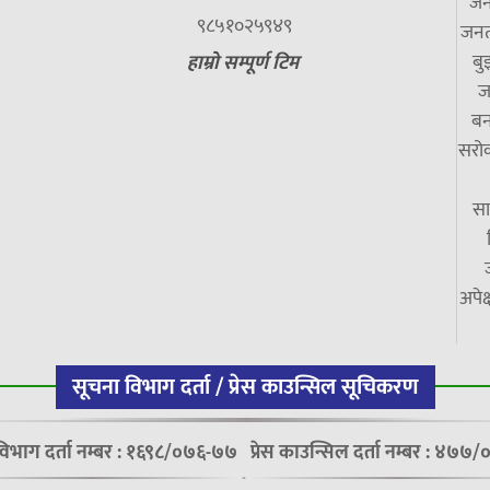
जन
९८५१०२५९४९
जनत
बु
हाम्रो सम्पूर्ण टिम
ज
बन
सरोक
सा
अपेक
सूचना विभाग दर्ता / प्रेस काउन्सिल सूचिकरण
विभाग दर्ता नम्बर : १६९८/०७६-७७
प्रेस काउन्सिल दर्ता नम्बर : ४७