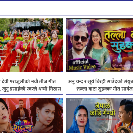
 देवी पराजुलीको नयाँ तीज गीत
अनु चन्द र सूर्य विरही साउँदको संयुक्त
 जुनु प्रसाईको स्वरले थप्यो मिठास
‘तल्ला बाटा सुइक्क’ गीत सार्व