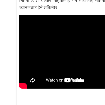
गितमा छोरी चेलीले माइतीलाई गर्ने मायालाई गीत
च्यानलबाट हेर्न सकिनेछ ।