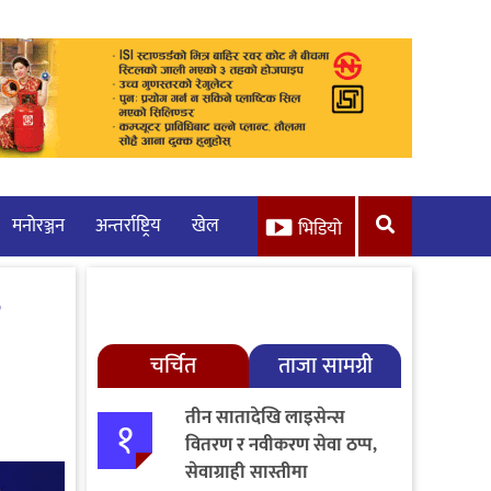
मनाेरञ्जन
अन्तर्राष्ट्रिय
खेल
भिडियो
चर्चित
ताजा सामग्री
तीन सातादेखि लाइसेन्स
१
वितरण र नवीकरण सेवा ठप्प,
सेवाग्राही सास्तीमा