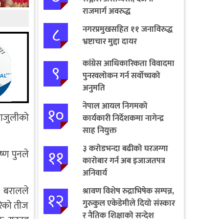
राजमार्ग अवरुद्ध
८
नगरप्रमुखसहित ११ जनाविरुद्ध
भ्रष्टाचार मुद्दा दायर
कांग्रेस आधिकारिकता विवादमा
९
पुनरवलोकन गर्न सर्वोच्चको
अनुमति
नेपाल आयल निगमको
१०
राजुलीको
कार्यकारी निर्देशकमा नागेन्द्र
साह नियुक्त
३ करोडभन्दा बढीको घरजग्गा
११
ष्ण पुनले
कारोबार गर्न अब इजाजतपत्र
अनिवार्य
ता बरालले
श्रावण विशेष रुद्राभिषेक सम्पन्न,
१२
गुरुकुल एकेडेमीले दियो संस्कार
रेको तीज
र नैतिक शिक्षाको सन्देश