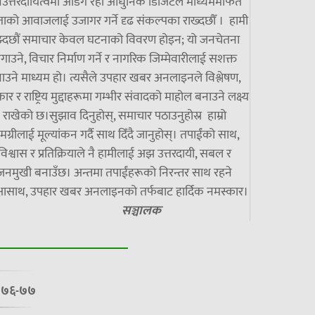
उत्तरदायित्वमा अडिग रही आधुनिक डिजिटल माध्यममार्फत
ाको आवाजलाई उजागर गर्ने दृढ संकल्पका राख्दछौँ । हामी
झ्दछौं समाचार केवल घटनाको विवरण होइन; यो जनचेतना
गाउने, विचार निर्माण गर्ने र नागरिक जिम्मेवारीलाई सशक्त
ाउने माध्यम हो। त्यसैले उपहार खबर अनलाइनले विश्लेषण,
ार र राष्ट्रिय मुद्दाहरूमा गम्भीर संवादको माहोल बनाउने लक्ष्य
राखेको छ।सुझाव दिनुहोस्, समाचार पठाउनुहोस्र हाम्रो
मग्रीलाई मूल्यांकन गर्दै साथ दिँदै जानुहोस्। तपाईंको साथ,
विश्वास र प्रतिक्रियाले नै हामीलाई अझ उत्तरदायी, सबल र
जनमुखी बनाउँछ। अन्तमा तपाईंहरूको निरन्तर साथ रहने
्षासाथ, उपहार खबर अनलाइनको तर्फबाट हार्दिक नमस्कार।
सञ्चालक
७/०७६-७७