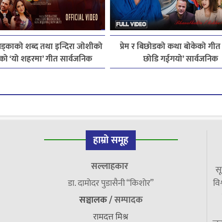
ड्काको शब्द तथा इन्दिरा जोशीको
प्रेम र बिछोडको कथा बोकेको गीत 
हेको ‘यो शहरमा’ गीत सार्वजनिक
छोडि गईगयो’ सार्वजनिक
हाम्रो समूह
सल्लाहकार
सू
डा. दामाेदर पुडासैनी “किशाेर”
विश
सञ्चालक /
सम्पादक
रामदत्त मिश्र