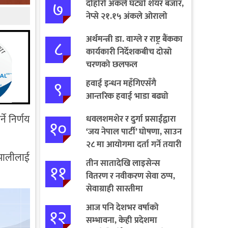
७
दोहोरो अंकले घट्यो शेयर बजार,
नेप्से २१.१५ अंकले ओरालो
अर्थमन्त्री डा. वाग्ले र राष्ट्र बैंकका
८
कार्यकारी निर्देशकबीच दोस्रो
चरणको छलफल
९
हवाई इन्धन महँगिएसँगै
आन्तरिक हवाई भाडा बढ्यो
ने निर्णय
धवलशमशेर र दुर्गा प्रसाईंद्वारा
१०
‘जय नेपाल पार्टी’ घोषणा, साउन
२८ मा आयोगमा दर्ता गर्ने तयारी
ेपालीलाई
तीन सातादेखि लाइसेन्स
११
वितरण र नवीकरण सेवा ठप्प,
सेवाग्राही सास्तीमा
आज पनि देशभर वर्षाको
१२
सम्भावना, केही प्रदेशमा