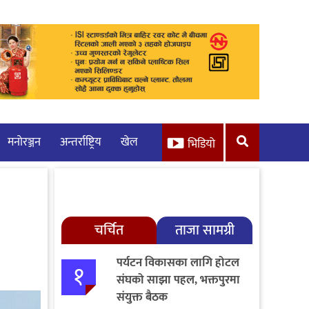
मनाेरञ्जन
अन्तर्राष्ट्रिय
खेल
भिडियो
चर्चित
ताजा सामग्री
पर्यटन विकासका लागि होटल
१
संघको साझा पहल, भक्तपुरमा
संयुक्त बैठक