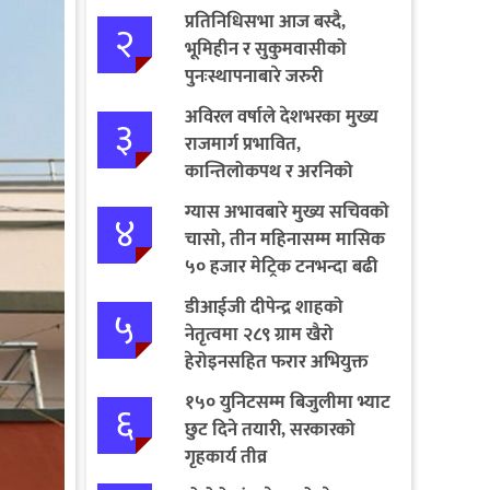
प्रतिनिधिसभा आज बस्दै,
२
भूमिहीन र सुकुमवासीको
पुनःस्थापनाबारे जरुरी
प्रस्तावमाथि छलफल हुने
अविरल वर्षाले देशभरका मुख्य
३
राजमार्ग प्रभावित,
कान्तिलोकपथ र अरनिको
राजमार्ग पूर्ण अवरुद्ध
ग्यास अभावबारे मुख्य सचिवको
४
चासो, तीन महिनासम्म मासिक
५० हजार मेट्रिक टनभन्दा बढी
आयात गर्ने निर्णय
डीआईजी दीपेन्द्र शाहको
५
नेतृत्वमा २८९ ग्राम खैरो
हेरोइनसहित फरार अभियुक्त
पक्राउ
१५० युनिटसम्म बिजुलीमा भ्याट
६
छुट दिने तयारी, सरकारको
गृहकार्य तीव्र