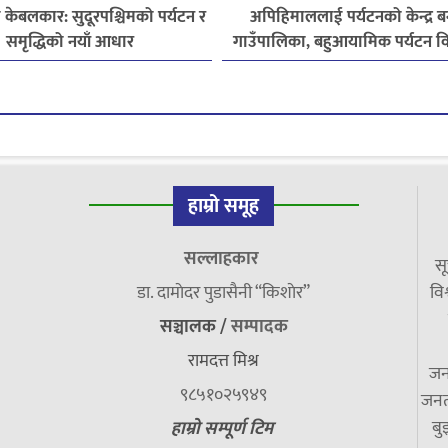
 केबलकार: सुदूरपश्चिमको पर्यटन र
अपिहिमाललाई पर्यटनको केन्द्र बन
समृद्धिको नयाँ आधार
गाउँपालिका, बहुआयामिक पर्यटन 
जोड
हाम्रो समूह
सल्लाहकार
सू
डा. दामाेदर पुडासैनी “किशाेर”
विश
सञ्चालक /
सम्पादक
रामदत्त मिश्र
जन
९८५१०२५९४९
जनत
बु
हाम्रो सम्पूर्ण टिम