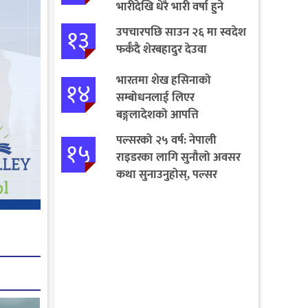
भारीदेखि धेरै भारी वर्षा हुने
चेतावनी
१३
उपचारपछि साउन २६ मा स्वदेश
फर्कँदै शेरबहादुर देउवा
भारतमा शेख हसिनाको
१४
सम्बोधनलाई लिएर
बङ्गलादेशको आपत्ति
पल्सरको २५ वर्ष: नेपाली
१५
राइडरका लागि सुनौलो अवसर
कथा सुनाउनुहोस्, पल्सर
जित्नुहोस्