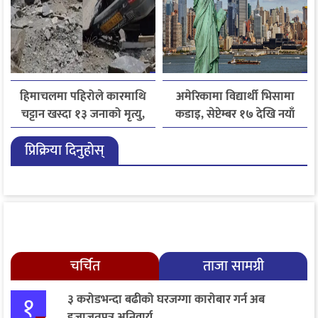
हिमाचलमा पहिरोले कारमाथि
अमेरिकामा विद्यार्थी भिसामा
चट्टान खस्दा १३ जनाको मृत्यु,
कडाइ, सेप्टेम्बर १७ देखि नयाँ
दुई घाइते
नियम लागू
प्रिक्रिया दिनुहोस्
चर्चित
ताजा सामग्री
१
३ करोडभन्दा बढीको घरजग्गा कारोबार गर्न अब
इजाजतपत्र अनिवार्य