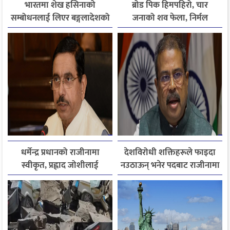
भारतमा शेख हसिनाको
ब्रोड पिक हिमपहिरो, चार
सम्बोधनलाई लिएर बङ्गलादेशको
जनाको शव फेला, निर्मल
आपत्ति
पुर्जासहित ६ जना अझै बेपत्ता,
खोजी कार्य रातभरीका लागि
स्थगित
धर्मेन्द्र प्रधानको राजीनामा
देशविरोधी शक्तिहरूले फाइदा
स्वीकृत, प्रह्लाद जोशीलाई
नउठाऊन् भनेर पदबाट राजीनामा
शिक्षामन्त्रीको अतिरिक्त
दिएको हुँः धर्मेन्द्र प्रधान
जिम्मेवारी