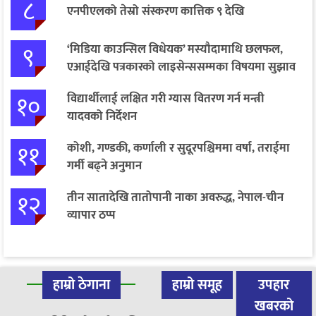
८
एनपीएलको तेस्रो संस्करण कात्तिक ९ देखि
९
‘मिडिया काउन्सिल विधेयक’ मस्यौदामाथि छलफल,
एआईदेखि पत्रकारको लाइसेन्ससम्मका विषयमा सुझाव
१०
विद्यार्थीलाई लक्षित गरी ग्यास वितरण गर्न मन्त्री
यादवको निर्देशन
११
कोशी, गण्डकी, कर्णाली र सुदूरपश्चिममा वर्षा, तराईमा
गर्मी बढ्ने अनुमान
१२
तीन सातादेखि तातोपानी नाका अवरुद्ध, नेपाल-चीन
व्यापार ठप्प
हाम्रो ठेगाना
हाम्रो समूह
उपहार
खबरको