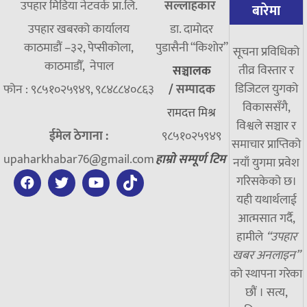
उपहार मिडिया नेटवर्क प्रा.लि.
सल्लाहकार
बारेमा
उपहार खबरको कार्यालय
डा. दामाेदर
काठमाडौं –३२, पेप्सीकोला,
पुडासैनी “किशाेर”
सूचना प्रविधिको
काठमाडौँ, नेपाल
तीव्र विस्तार र
सञ्चालक
डिजिटल युगको
फोन : ९८५१०२५९४९, ९८४८८४०८६३
/
सम्पादक
विकाससँगै,
रामदत्त मिश्र
विश्वले सञ्चार र
ईमेल ठेगाना :
९८५१०२५९४९
समाचार प्राप्तिको
upaharkhabar76@gmail.com
हाम्रो सम्पूर्ण टिम
नयाँ युगमा प्रवेश
गरिसकेको छ।
यही यथार्थलाई
आत्मसात गर्दै,
हामीले
“उपहार
खबर अनलाइन”
को स्थापना गरेका
छौं । सत्य,