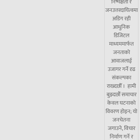
निष्पक्षता र
जनउत्तरदायित्वमा
अडिग रही
आधुनिक
डिजिटल
माध्यममार्फत
जनताको
आवाजलाई
उजागर गर्ने दृढ
संकल्पका
राख्दछौँ । हामी
बुझ्दछौं समाचार
केवल घटनाको
विवरण होइन; यो
जनचेतना
जगाउने, विचार
निर्माण गर्ने र