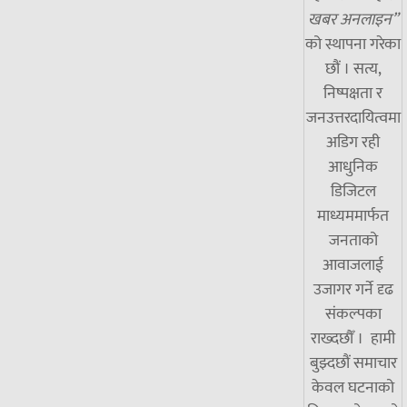
खबर अनलाइन”
को स्थापना गरेका
छौं । सत्य,
निष्पक्षता र
जनउत्तरदायित्वमा
अडिग रही
आधुनिक
डिजिटल
माध्यममार्फत
जनताको
आवाजलाई
उजागर गर्ने दृढ
संकल्पका
राख्दछौँ । हामी
बुझ्दछौं समाचार
केवल घटनाको