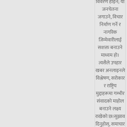
विवरण होइन; यो
जनचेतना
जगाउने, विचार
निर्माण गर्ने र
नागरिक
जिम्मेवारीलाई
सशक्त बनाउने
माध्यम हो।
त्यसैले उपहार
खबर अनलाइनले
विश्लेषण, सरोकार
र राष्ट्रिय
मुद्दाहरूमा गम्भीर
संवादको माहोल
बनाउने लक्ष्य
राखेको छ।सुझाव
दिनुहोस्, समाचार