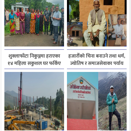
शुक्लाफाँटा निकुञ्जमा हराएका
हजारौँको चिना बनाउने तथा धर्म,
१४ महिला सकुशल घर फर्किए
ज्योतिष र समाजसेवाका पर्याय
धनदेव जोशी अब स्मृतिमा