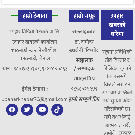
हाम्रो ठेगाना
हाम्रो समूह
उपहार
खबरको
उपहार मिडिया नेटवर्क प्रा.लि.
सल्लाहकार
बारेमा
उपहार खबरको कार्यालय
डा. दामाेदर
काठमाडौं –३२, पेप्सीकोला,
पुडासैनी “किशाेर”
सूचना प्रविधिको
काठमाडौँ, नेपाल
तीव्र विस्तार र
सञ्चालक
डिजिटल युगको
फोन : ९८५१०२५९४९, ९८४८८४०८६३
/
सम्पादक
विकाससँगै,
रामदत्त मिश्र
विश्वले सञ्चार र
ईमेल ठेगाना :
९८५१०२५९४९
समाचार प्राप्तिको
upaharkhabar76@gmail.com
हाम्रो सम्पूर्ण टिम
नयाँ युगमा प्रवेश
गरिसकेको छ।
यही यथार्थलाई
आत्मसात गर्दै,
हामीले
“उपहार