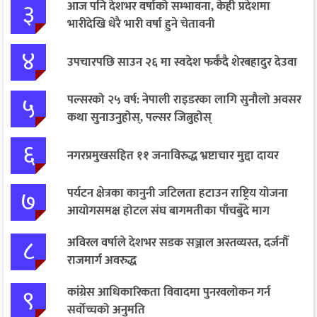
३
आज पनि देशभर वर्षाको सम्भावना, केही प्रदेशमा
भारीदेखि धेरै भारी वर्षा हुने चेतावनी
४
उपचारपछि साउन २६ मा स्वदेश फर्कँदै शेरबहादुर देउवा
५
पल्सरको २५ वर्ष: नेपाली राइडरका लागि सुनौलो अवसर
कथा सुनाउनुहोस्, पल्सर जित्नुहोस्
६
नगरप्रमुखसहित ११ जनाविरुद्ध भ्रष्टाचार मुद्दा दायर
७
पर्यटन क्षेत्रका कानुनी जटिलता हटाउन राष्ट्रिय योजना
आयोगसमक्ष होटल संघ बागमतीका पाँचबुँदे माग
८
अविरल वर्षाले देशभर सडक सञ्जाल अस्तव्यस्त, दर्जनौँ
राजमार्ग अवरुद्ध
९
कांग्रेस आधिकारिकता विवादमा पुनरवलोकन गर्न
सर्वोच्चको अनुमति