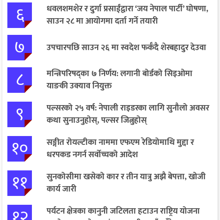
६
धवलशमशेर र दुर्गा प्रसाईंद्वारा ‘जय नेपाल पार्टी’ घोषणा,
साउन २८ मा आयोगमा दर्ता गर्ने तयारी
७
उपचारपछि साउन २६ मा स्वदेश फर्कँदै शेरबहादुर देउवा
८
मन्त्रिपरिषद्का ७ निर्णय: लगानी बोर्डको सिइओमा
याङकी उक्याव नियुक्त
९
पल्सरको २५ वर्ष: नेपाली राइडरका लागि सुनौलो अवसर
कथा सुनाउनुहोस्, पल्सर जित्नुहोस्
१०
सङ्गीत रोयल्टीका नाममा एफएम रेडियोमाथि मुद्दा र
धरपकड नगर्न सर्वोच्चको आदेश
११
सुनकोसीमा खसेको कार र तीन यात्रु अझै बेपत्ता, खोजी
कार्य जारी
१२
पर्यटन क्षेत्रका कानुनी जटिलता हटाउन राष्ट्रिय योजना