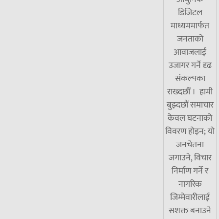
डिजिटल
माध्यममार्फत
जनताको
आवाजलाई
उजागर गर्ने दृढ
संकल्पका
राख्दछौँ । हामी
बुझ्दछौं समाचार
केवल घटनाको
विवरण होइन; यो
जनचेतना
जगाउने, विचार
निर्माण गर्ने र
नागरिक
जिम्मेवारीलाई
सशक्त बनाउने