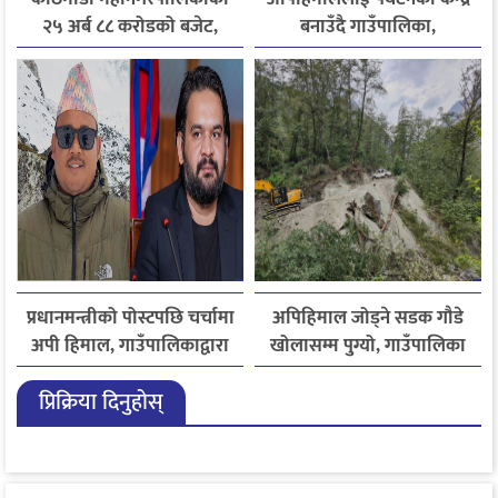
२५ अर्ब ८८ करोडको बजेट,
बनाउँदै गाउँपालिका,
पूर्वाधार र सेवा सुधारलाई
बहुआयामिक पर्यटन विकासमा
प्राथमिकता
जोड
प्रधानमन्त्रीको पोस्टपछि चर्चामा
अपिहिमाल जोड्ने सडक गौडे
अपी हिमाल, गाउँपालिकाद्वारा
खोलासम्म पुग्यो, गाउँपालिका
भ्रमणको निमन्त्रणा
मुकाम सडक सञ्जालसँग जोडिने
प्रिक्रिया दिनुहोस्
चरणमा