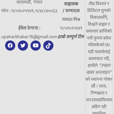
काठमाडौँ, नेपाल
तीव्र विस्तार र
सञ्चालक
डिजिटल युगको
फोन : ९८५१०२५९४९, ९८४८८४०८६३
/
सम्पादक
विकाससँगै,
रामदत्त मिश्र
विश्वले सञ्चार र
ईमेल ठेगाना :
९८५१०२५९४९
समाचार प्राप्तिको
upaharkhabar76@gmail.com
हाम्रो सम्पूर्ण टिम
नयाँ युगमा प्रवेश
गरिसकेको छ।
यही यथार्थलाई
आत्मसात गर्दै,
हामीले
“उपहार
खबर अनलाइन”
को स्थापना गरेका
छौं । सत्य,
निष्पक्षता र
जनउत्तरदायित्वमा
अडिग रही
आधुनिक