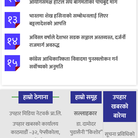
आयोगसमक्ष होटल संघ बागमतीका पाँचबुँदे माग
१३
भारतमा शेख हसिनाको सम्बोधनलाई लिएर
बङ्गलादेशको आपत्ति
१४
अविरल वर्षाले देशभर सडक सञ्जाल अस्तव्यस्त, दर्जनौँ
राजमार्ग अवरुद्ध
१५
कांग्रेस आधिकारिकता विवादमा पुनरवलोकन गर्न
सर्वोच्चको अनुमति
हाम्रो ठेगाना
हाम्रो समूह
उपहार
खबरको
उपहार मिडिया नेटवर्क प्रा.लि.
सल्लाहकार
बारेमा
उपहार खबरको कार्यालय
डा. दामाेदर
काठमाडौं –३२, पेप्सीकोला,
पुडासैनी “किशाेर”
सूचना प्रविधिको