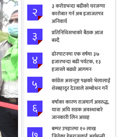
३ करोडभन्दा बढीको घरजग्गा
२
कारोबार गर्न अब इजाजतपत्र
अनिवार्य
३
प्रतिनिधिसभाको बैठक आज
बस्दै
ढोरपाटनमा एक वर्षमा ३७
४
हजारभन्दा बढी पर्यटक, १३
हजारले बढ्यो आगमन
५
कांग्रेस असन्तुष्ट पक्षको भेलालाई
शेरबहादुर देउवाले सम्बोधन गर्ने
वर्षाका कारण राजमार्ग अवरुद्ध,
६
यात्रा अघि सडक अवस्थाबारे
जानकारी लिन आग्रह
बम्पर उपहारमा १० लाख
७
जितेका हेमराजलाई अर्थमन्त्री