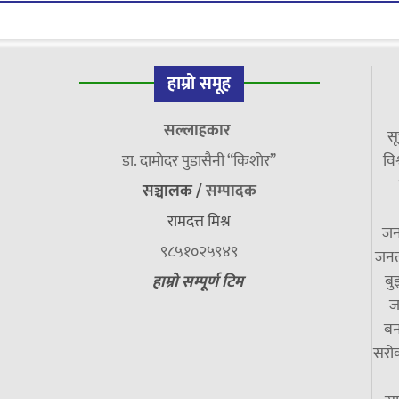
हाम्रो समूह
सल्लाहकार
सू
डा. दामाेदर पुडासैनी “किशाेर”
विश
सञ्चालक /
सम्पादक
रामदत्त मिश्र
जन
९८५१०२५९४९
जनत
बु
हाम्रो सम्पूर्ण टिम
ज
बन
सरोक