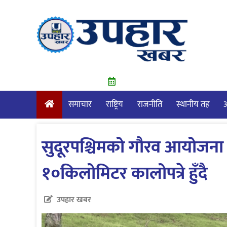
Skip
to
content
समाचार
राष्ट्रिय
राजनीति
स्थानीय तह
आ
सुदूरपश्चिमको गौरव आयोजना
१०किलोमिटर कालोपत्रे हुँदै
उपहार खबर