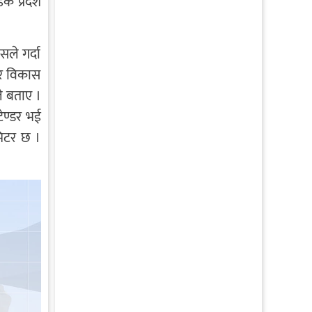
डक प्रदेश
ले गर्दा
ार विकास
ले बताए ।
ेण्डर भई
मिटर छ ।