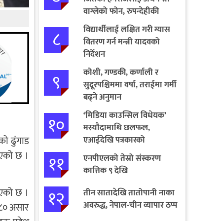
वाग्लेको फोन, रुपन्देहीकी
सपनाले जितिन् एक लाख
विद्यार्थीलाई लक्षित गरी ग्यास
८
वितरण गर्न मन्त्री यादवको
निर्देशन
कोशी, गण्डकी, कर्णाली र
९
सुदूरपश्चिममा वर्षा, तराईमा गर्मी
बढ्ने अनुमान
‘मिडिया काउन्सिल विधेयक’
१०
मस्यौदामाथि छलफल,
ो ढुंगाड
एआईदेखि पत्रकारको
लाइसेन्ससम्मका विषयमा
भएको छ ।
११
एनपीएलको तेस्रो संस्करण
सुझाव
कात्तिक ९ देखि
१२
ाएको छ ।
तीन सातादेखि तातोपानी नाका
अवरुद्ध, नेपाल-चीन व्यापार ठप्प
०८० असार