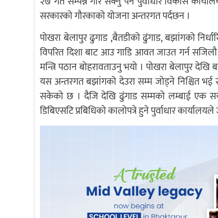
२७ गते सम्पन्न गरि सक्नु पर्ने पुर्वाधार विकास कार्या
सरकारको गौरकाको योजना अन्तरगत पर्दछन ।
पोखरा बेलापुर ढुगाड ,बैतडीको ढुंगाड, बझांगको निर्
विपरित दिशा बाट आउ गाडि आवत जाउत गर्न सजिलौ हु
मन्त्रि पठान बोहरावताउनु भयो । पोखरा बेलापुर देखि बझ
यस अन्तरगत बझांगको देउरा सम्म जोड्ने निश्चित भई
सकेको छ । दैजि देखि ढुंगाड सम्मको लम्बाई एक स
डिबिएसटि प्रबिधिको कालोपत्रे हुने पुर्वाधार कार्यालय