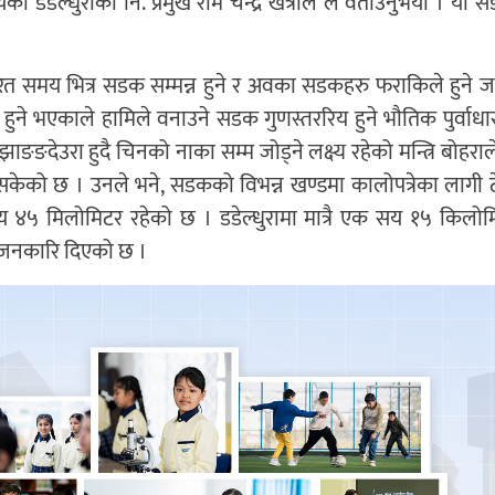
लयका डडेल्धुराका नि. प्रमुख राम चन्द्र खत्रीले ले वताउनुभयो । यो स
धारित समय भित्र सडक सम्मन्न हुने र अवका सडकहरु फराकिले हुने जस
ने भएकाले हामिले वनाउने सडक गुणस्तररिय हुने भौतिक पुर्वाध
ाङङदेउरा हुदै चिनको नाका सम्म जोड्ने लक्ष्य रहेको मन्त्रि बोहरा
 सकेको छ । उनले भने, सडकको विभन्न खण्डमा कालोपत्रेका लागी ट
य ४५ मिलोमिटर रहेको छ । डडेल्धुरामा मात्रै एक सय १५ किलो
ले जनकारि दिएको छ ।