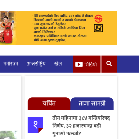
मनाेरञ्जन
अन्तर्राष्ट्रिय
खेल
भिडियो
चर्चित
ताजा सामग्री
तीन महिनामा ३८४ मन्त्रिपरिषद्
१
निर्णय, ३२ हजारभन्दा बढी
गुनासो फर्छ्योट