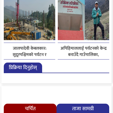
जालपादेवी केबलकार:
अपिहिमाललाई पर्यटनको केन्द्र
सुदूरपश्चिमको पर्यटन र
बनाउँदै गाउँपालिका,
समृद्धिको नयाँ आधार
बहुआयामिक पर्यटन विकासमा
प्रिक्रिया दिनुहोस्
जोड
चर्चित
ताजा सामग्री