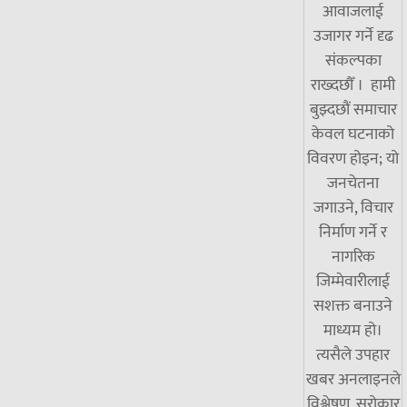
आवाजलाई
उजागर गर्ने दृढ
संकल्पका
राख्दछौँ । हामी
बुझ्दछौं समाचार
केवल घटनाको
विवरण होइन; यो
जनचेतना
जगाउने, विचार
निर्माण गर्ने र
नागरिक
जिम्मेवारीलाई
सशक्त बनाउने
माध्यम हो।
त्यसैले उपहार
खबर अनलाइनले
विश्लेषण, सरोकार