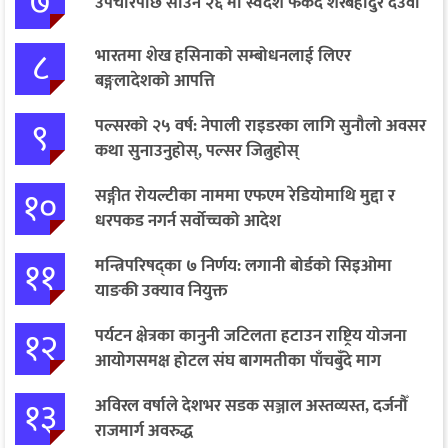
७
उपचारपछि साउन २६ मा स्वदेश फर्कँदै शेरबहादुर देउवा
८
भारतमा शेख हसिनाको सम्बोधनलाई लिएर
बङ्गलादेशको आपत्ति
९
पल्सरको २५ वर्ष: नेपाली राइडरका लागि सुनौलो अवसर
कथा सुनाउनुहोस्, पल्सर जित्नुहोस्
१०
सङ्गीत रोयल्टीका नाममा एफएम रेडियोमाथि मुद्दा र
धरपकड नगर्न सर्वोच्चको आदेश
११
मन्त्रिपरिषद्का ७ निर्णय: लगानी बोर्डको सिइओमा
याङकी उक्याव नियुक्त
१२
पर्यटन क्षेत्रका कानुनी जटिलता हटाउन राष्ट्रिय योजना
आयोगसमक्ष होटल संघ बागमतीका पाँचबुँदे माग
१३
अविरल वर्षाले देशभर सडक सञ्जाल अस्तव्यस्त, दर्जनौँ
राजमार्ग अवरुद्ध