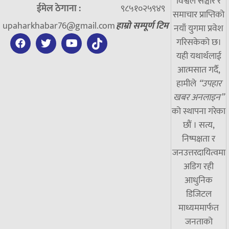
विश्वले सञ्चार र
ईमेल ठेगाना :
९८५१०२५९४९
समाचार प्राप्तिको
upaharkhabar76@gmail.com
हाम्रो सम्पूर्ण टिम
नयाँ युगमा प्रवेश
गरिसकेको छ।
यही यथार्थलाई
आत्मसात गर्दै,
हामीले
“उपहार
खबर अनलाइन”
को स्थापना गरेका
छौं । सत्य,
निष्पक्षता र
जनउत्तरदायित्वमा
अडिग रही
आधुनिक
डिजिटल
माध्यममार्फत
जनताको