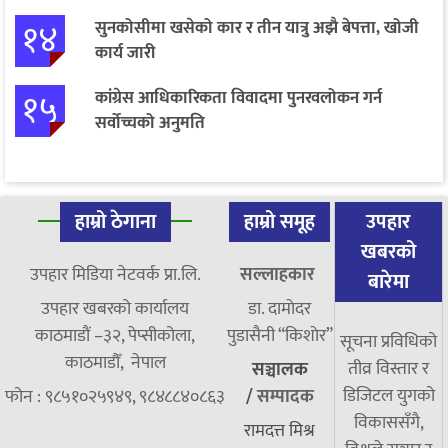
१४
सुनकोसीमा खसेको कार र तीन यात्रु अझै बेपत्ता, खोजी
कार्य जारी
१५
कांग्रेस आधिकारिकता विवादमा पुनरवलोकन गर्न
सर्वोच्चको अनुमति
हाम्रो ठेगाना
हाम्रो समूह
उपहार
खबरको
उपहार मिडिया नेटवर्क प्रा.लि.
सल्लाहकार
बारेमा
उपहार खबरको कार्यालय
डा. दामाेदर
काठमाडौं –३२, पेप्सीकोला,
पुडासैनी “किशाेर”
सूचना प्रविधिको
काठमाडौँ, नेपाल
तीव्र विस्तार र
सञ्चालक
डिजिटल युगको
फोन : ९८५१०२५९४९, ९८४८८४०८६३
/
सम्पादक
विकाससँगै,
रामदत्त मिश्र