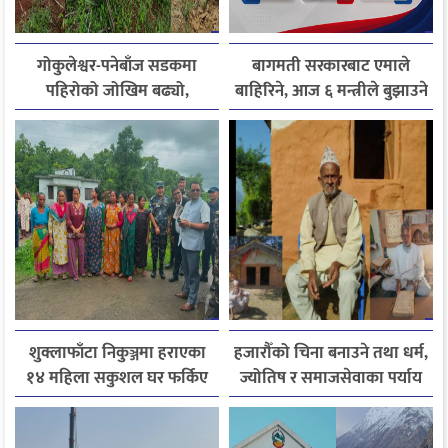
गोकुलेश्वर-पनेबाँज सडकमा
बागमती सरकारबाट एमाले
पहिरोको जोखिम बढ्यो,
बाहिरिने, आज ६ मन्त्रीले बुझाउने
स्थानीयले मागे तत्काल पर्खाल
राजीनामा
निर्माण
शुक्लाफाँटा निकुञ्जमा हराएका
हजारौँको चिना बनाउने तथा धर्म,
१४ महिला सकुशल घर फर्किए
ज्योतिष र समाजसेवाका पर्याय
धनदेव जोशी अब स्मृतिमा