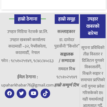
हाम्रो ठेगाना
हाम्रो समूह
उपहार
खबरको
उपहार मिडिया नेटवर्क प्रा.लि.
सल्लाहकार
बारेमा
उपहार खबरको कार्यालय
डा. दामाेदर
काठमाडौं –३२, पेप्सीकोला,
पुडासैनी “किशाेर”
सूचना प्रविधिको
काठमाडौँ, नेपाल
तीव्र विस्तार र
सञ्चालक
डिजिटल युगको
फोन : ९८५१०२५९४९, ९८४८८४०८६३
/
सम्पादक
विकाससँगै,
रामदत्त मिश्र
विश्वले सञ्चार र
ईमेल ठेगाना :
९८५१०२५९४९
समाचार प्राप्तिको
upaharkhabar76@gmail.com
हाम्रो सम्पूर्ण टिम
नयाँ युगमा प्रवेश
गरिसकेको छ।
यही यथार्थलाई
आत्मसात गर्दै,