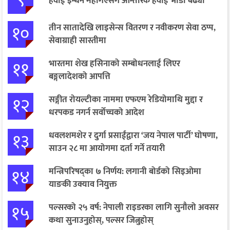
९
हवाई इन्धन महँगिएसँगै आन्तरिक हवाई भाडा बढ्यो
१०
तीन सातादेखि लाइसेन्स वितरण र नवीकरण सेवा ठप्प,
सेवाग्राही सास्तीमा
११
भारतमा शेख हसिनाको सम्बोधनलाई लिएर
बङ्गलादेशको आपत्ति
१२
सङ्गीत रोयल्टीका नाममा एफएम रेडियोमाथि मुद्दा र
धरपकड नगर्न सर्वोच्चको आदेश
१३
धवलशमशेर र दुर्गा प्रसाईंद्वारा ‘जय नेपाल पार्टी’ घोषणा,
साउन २८ मा आयोगमा दर्ता गर्ने तयारी
१४
मन्त्रिपरिषद्का ७ निर्णय: लगानी बोर्डको सिइओमा
याङकी उक्याव नियुक्त
१५
पल्सरको २५ वर्ष: नेपाली राइडरका लागि सुनौलो अवसर
कथा सुनाउनुहोस्, पल्सर जित्नुहोस्