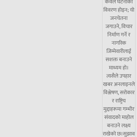
केवल घटनाको
विवरण होइन; यो
जनचेतना
जगाउने, विचार
निर्माण गर्ने र
नागरिक
जिम्मेवारीलाई
सशक्त बनाउने
माध्यम हो।
त्यसैले उपहार
खबर अनलाइनले
विश्लेषण, सरोकार
र राष्ट्रिय
मुद्दाहरूमा गम्भीर
संवादको माहोल
बनाउने लक्ष्य
राखेको छ।सुझाव