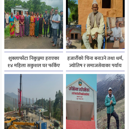
शुक्लाफाँटा निकुञ्जमा हराएका
हजारौँको चिना बनाउने तथा धर्म,
१४ महिला सकुशल घर फर्किए
ज्योतिष र समाजसेवाका पर्याय
धनदेव जोशी अब स्मृतिमा