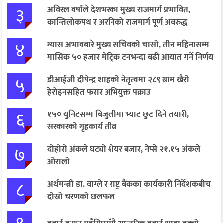
३
अविरल वर्षाले देशभरका मुख्य राजमार्ग प्रभावित,
कान्तिलोकपथ र अरनिको राजमार्ग पूर्ण अवरुद्ध
४
ग्यास अभावबारे मुख्य सचिवको चासो, तीन महिनासम्म
मासिक ५० हजार मेट्रिक टनभन्दा बढी आयात गर्ने निर्णय
५
डीआईजी दीपेन्द्र शाहको नेतृत्वमा २८९ ग्राम खैरो
हेरोइनसहित फरार अभियुक्त पक्राउ
६
१५० युनिटसम्म बिजुलीमा भ्याट छुट दिने तयारी,
सरकारको गृहकार्य तीव्र
७
दोहोरो अंकले घट्यो शेयर बजार, नेप्से २१.१५ अंकले
ओरालो
८
अर्थमन्त्री डा. वाग्ले र राष्ट्र बैंकका कार्यकारी निर्देशकबीच
दोस्रो चरणको छलफल