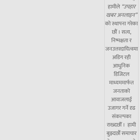
हामीले
“उपहार
खबर अनलाइन”
को स्थापना गरेका
छौं । सत्य,
निष्पक्षता र
जनउत्तरदायित्वमा
अडिग रही
आधुनिक
डिजिटल
माध्यममार्फत
जनताको
आवाजलाई
उजागर गर्ने दृढ
संकल्पका
राख्दछौँ । हामी
बुझ्दछौं समाचार