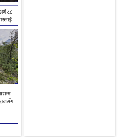
र्ब ८८
ुधारलाई
ासम्म
्जालसँग