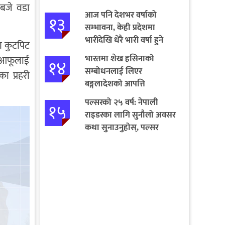
 बजे वडा
आज पनि देशभर वर्षाको
१३
सम्भावना, केही प्रदेशमा
भारीदेखि धेरै भारी वर्षा हुने
ण कुटपिट
चेतावनी
भारतमा शेख हसिनाको
ै आफूलाई
१४
सम्बोधनलाई लिएर
ा प्रहरी
बङ्गलादेशको आपत्ति
पल्सरको २५ वर्ष: नेपाली
१५
राइडरका लागि सुनौलो अवसर
कथा सुनाउनुहोस्, पल्सर
जित्नुहोस्