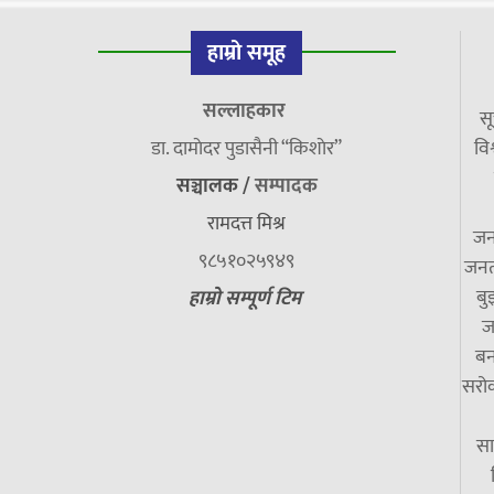
हाम्रो समूह
सल्लाहकार
सू
डा. दामाेदर पुडासैनी “किशाेर”
विश
सञ्चालक /
सम्पादक
रामदत्त मिश्र
जन
९८५१०२५९४९
जनत
बु
हाम्रो सम्पूर्ण टिम
ज
बन
सरोक
सा