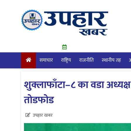
Skip
to
content
समाचार
राष्ट्रिय
राजनीति
स्थानीय तह
आ
शुक्लाफाँटा–८ का वडा अध्यक
तोडफोड
उपहार खबर