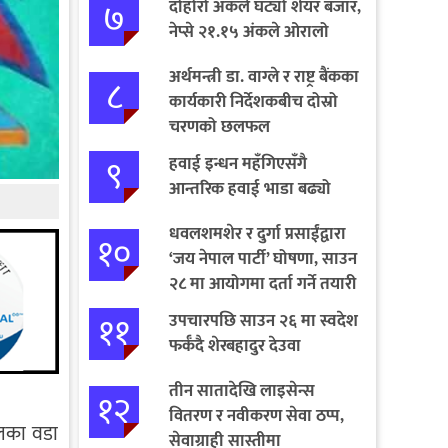
७
दोहोरो अंकले घट्यो शेयर बजार,
नेप्से २१.१५ अंकले ओरालो
अर्थमन्त्री डा. वाग्ले र राष्ट्र बैंकका
८
कार्यकारी निर्देशकबीच दोस्रो
चरणको छलफल
९
हवाई इन्धन महँगिएसँगै
आन्तरिक हवाई भाडा बढ्यो
धवलशमशेर र दुर्गा प्रसाईंद्वारा
१०
‘जय नेपाल पार्टी’ घोषणा, साउन
२८ मा आयोगमा दर्ता गर्ने तयारी
११
उपचारपछि साउन २६ मा स्वदेश
फर्कँदै शेरबहादुर देउवा
तीन सातादेखि लाइसेन्स
१२
वितरण र नवीकरण सेवा ठप्प,
दलका वडा
सेवाग्राही सास्तीमा