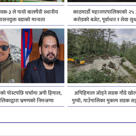
ायक-३ ले पायो बालमैत्री स्थानीय
काठमाडौँ महानगरपालिकाको २५ अ
ासनयुक्त वडाको मान्यता
करोडको बजेट, पूर्वाधार र सेवा स
प्राथमिकता
्रीको पोस्टपछि चर्चामा अपी हिमाल,
अपिहिमाल जोड्ने सडक गौडे खोल
लिकाद्वारा भ्रमणको निमन्त्रणा
पुग्यो, गाउँपालिका मुकाम सडक सञ
जोडिने चरणमा