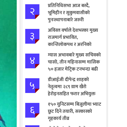
प्रतिनिधिसभा आज बस्दै,
२
भूमिहीन र सुकुमवासीको
पुनःस्थापनाबारे जरुरी
प्रस्तावमाथि छलफल हुने
अविरल वर्षाले देशभरका मुख्य
३
राजमार्ग प्रभावित,
कान्तिलोकपथ र अरनिको
राजमार्ग पूर्ण अवरुद्ध
ग्यास अभावबारे मुख्य सचिवको
४
चासो, तीन महिनासम्म मासिक
५० हजार मेट्रिक टनभन्दा बढी
आयात गर्ने निर्णय
डीआईजी दीपेन्द्र शाहको
५
नेतृत्वमा २८९ ग्राम खैरो
हेरोइनसहित फरार अभियुक्त
पक्राउ
१५० युनिटसम्म बिजुलीमा भ्याट
६
छुट दिने तयारी, सरकारको
गृहकार्य तीव्र