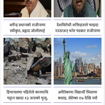
धर्मेन्द्र प्रधानको राजीनामा
देशविरोधी शक्तिहरूले फाइदा
स्वीकृत, प्रह्लाद जोशीलाई
नउठाऊन् भनेर पदबाट राजीनामा
शिक्षामन्त्रीको अतिरिक्त
दिएको हुँः धर्मेन्द्र प्रधान
जिम्मेवारी
हिमाचलमा पहिरोले कारमाथि
अमेरिकामा विद्यार्थी भिसामा
चट्टान खस्दा १३ जनाको मृत्यु,
कडाइ, सेप्टेम्बर १७ देखि नयाँ
दुई घाइते
नियम लागू