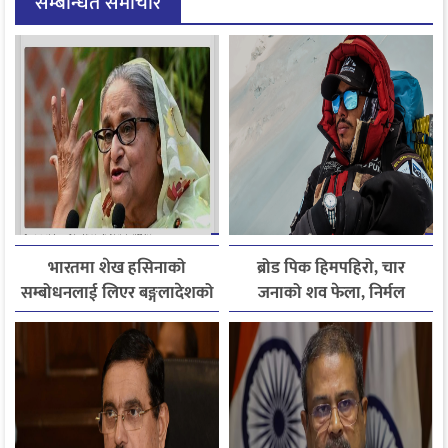
सम्बन्धित समाचार
भारतमा शेख हसिनाको
ब्रोड पिक हिमपहिरो, चार
सम्बोधनलाई लिएर बङ्गलादेशको
जनाको शव फेला, निर्मल
आपत्ति
पुर्जासहित ६ जना अझै बेपत्ता,
खोजी कार्य रातभरीका लागि
स्थगित