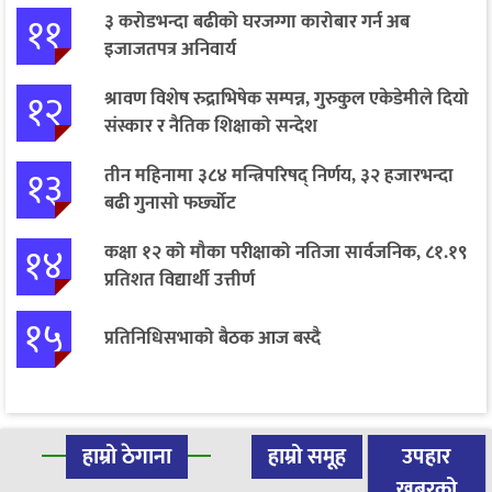
११
३ करोडभन्दा बढीको घरजग्गा कारोबार गर्न अब
इजाजतपत्र अनिवार्य
१२
श्रावण विशेष रुद्राभिषेक सम्पन्न, गुरुकुल एकेडेमीले दियो
संस्कार र नैतिक शिक्षाको सन्देश
१३
तीन महिनामा ३८४ मन्त्रिपरिषद् निर्णय, ३२ हजारभन्दा
बढी गुनासो फर्छ्योट
१४
कक्षा १२ को मौका परीक्षाको नतिजा सार्वजनिक, ८१.१९
प्रतिशत विद्यार्थी उत्तीर्ण
१५
प्रतिनिधिसभाको बैठक आज बस्दै
हाम्रो ठेगाना
हाम्रो समूह
उपहार
खबरको