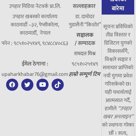
उपहार मिडिया नेटवर्क प्रा.लि.
सल्लाहकार
बारेमा
उपहार खबरको कार्यालय
डा. दामाेदर
काठमाडौं –३२, पेप्सीकोला,
पुडासैनी “किशाेर”
सूचना प्रविधिको
काठमाडौँ, नेपाल
तीव्र विस्तार र
सञ्चालक
डिजिटल युगको
फोन : ९८५१०२५९४९, ९८४८८४०८६३
/
सम्पादक
विकाससँगै,
रामदत्त मिश्र
विश्वले सञ्चार र
ईमेल ठेगाना :
९८५१०२५९४९
समाचार प्राप्तिको
upaharkhabar76@gmail.com
हाम्रो सम्पूर्ण टिम
नयाँ युगमा प्रवेश
गरिसकेको छ।
यही यथार्थलाई
आत्मसात गर्दै,
हामीले
“उपहार
खबर अनलाइन”
को स्थापना गरेका
छौं । सत्य,