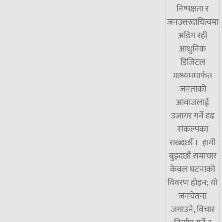
निष्पक्षता र
जनउत्तरदायित्वमा
अडिग रही
आधुनिक
डिजिटल
माध्यममार्फत
जनताको
आवाजलाई
उजागर गर्ने दृढ
संकल्पका
राख्दछौँ । हामी
बुझ्दछौं समाचार
केवल घटनाको
विवरण होइन; यो
जनचेतना
जगाउने, विचार