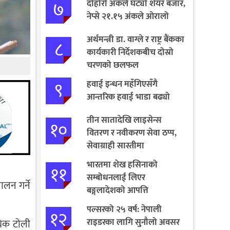
७
दोहोरो अंकले घट्यो शेयर बजार,
नेप्से २१.१५ अंकले ओरालो
अर्थमन्त्री डा. वाग्ले र राष्ट्र बैंकका
८
कार्यकारी निर्देशकबीच दोस्रो
चरणको छलफल
९
हवाई इन्धन महँगिएसँगै
आन्तरिक हवाई भाडा बढ्यो
तीन सातादेखि लाइसेन्स
१०
वितरण र नवीकरण सेवा ठप्प,
सेवाग्राही सास्तीमा
भारतमा शेख हसिनाको
११
सम्बोधनलाई लिएर
लन गर्ने
बङ्गलादेशको आपत्ति
पल्सरको २५ वर्ष: नेपाली
१२
राइडरका लागि सुनौलो अवसर
धिक टोली