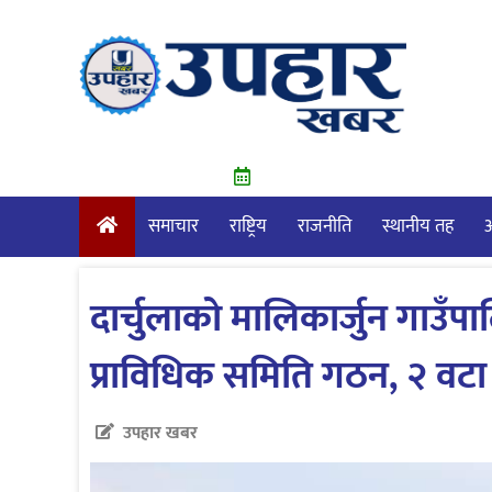
Skip
to
content
समाचार
राष्ट्रिय
राजनीति
स्थानीय तह
आ
दार्चुलाको मालिकार्जुन गाउँप
प्राविधिक समिति गठन, २ वटा एम
उपहार खबर