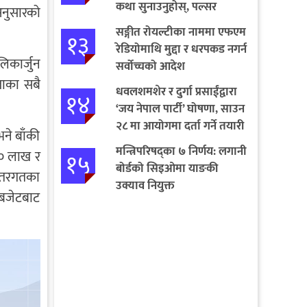
कथा सुनाउनुहोस्, पल्सर
अनुसारको
जित्नुहोस्
सङ्गीत रोयल्टीका नाममा एफएम
१३
रेडियोमाथि मुद्दा र धरपकड नगर्न
िकार्जुन
सर्वोच्चको आदेश
ाका सबै
धवलशमशेर र दुर्गा प्रसाईंद्वारा
१४
‘जय नेपाल पार्टी’ घोषणा, साउन
२८ मा आयोगमा दर्ता गर्ने तयारी
ने बाँकी
मन्त्रिपरिषद्का ७ निर्णय: लगानी
 ३० लाख र
१५
बोर्डको सिइओमा याङकी
न्तरगतका
उक्याव नियुक्त
 बजेटबाट