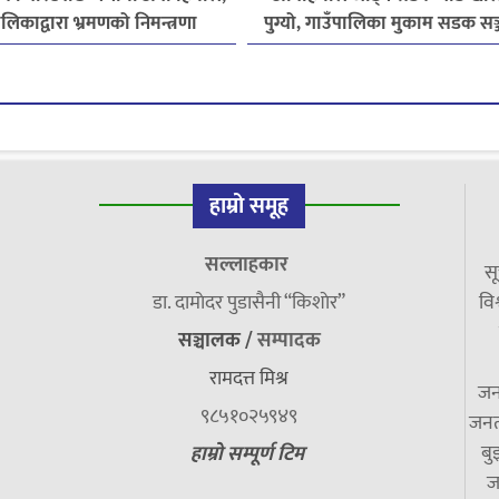
लिकाद्वारा भ्रमणको निमन्त्रणा
पुग्यो, गाउँपालिका मुकाम सडक सञ
जोडिने चरणमा
हाम्रो समूह
सल्लाहकार
सू
डा. दामाेदर पुडासैनी “किशाेर”
विश
सञ्चालक /
सम्पादक
रामदत्त मिश्र
जन
९८५१०२५९४९
जनत
बु
हाम्रो सम्पूर्ण टिम
ज