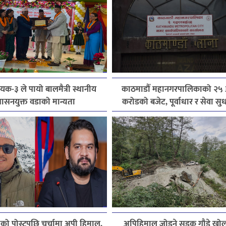
ायक-३ ले पायो बालमैत्री स्थानीय
काठमाडौँ महानगरपालिकाको २५ अ
ासनयुक्त वडाको मान्यता
करोडको बजेट, पूर्वाधार र सेवा स
प्राथमिकता
्रीको पोस्टपछि चर्चामा अपी हिमाल,
अपिहिमाल जोड्ने सडक गौडे खोल