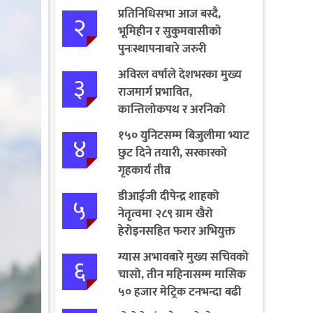
प्रतिनिधिसभा आज बस्दै,
२
भूमिहीन र सुकुमवासीको
पुनःस्थापनाबारे जरुरी
प्रस्तावमाथि छलफल हुने
अविरल वर्षाले देशभरका मुख्य
३
राजमार्ग प्रभावित,
कान्तिलोकपथ र अरनिको
राजमार्ग पूर्ण अवरुद्ध
१५० युनिटसम्म बिजुलीमा भ्याट
४
छुट दिने तयारी, सरकारको
गृहकार्य तीव्र
डीआईजी दीपेन्द्र शाहको
५
नेतृत्वमा २८९ ग्राम खैरो
हेरोइनसहित फरार अभियुक्त
पक्राउ
ग्यास अभावबारे मुख्य सचिवको
६
चासो, तीन महिनासम्म मासिक
५० हजार मेट्रिक टनभन्दा बढी
आयात गर्ने निर्णय