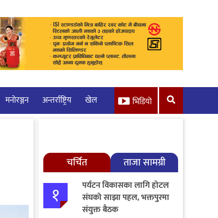
मनाेरञ्जन
अन्तर्राष्ट्रिय
खेल
भिडियो
चर्चित
ताजा सामग्री
पर्यटन विकासका लागि होटल
१
संघको साझा पहल, भक्तपुरमा
संयुक्त बैठक