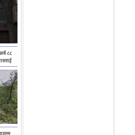
र्ब ८८
ुधारलाई
ासम्म