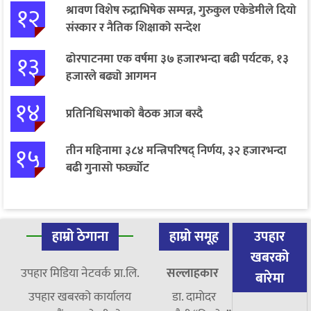
१२
श्रावण विशेष रुद्राभिषेक सम्पन्न, गुरुकुल एकेडेमीले दियो
संस्कार र नैतिक शिक्षाको सन्देश
१३
ढोरपाटनमा एक वर्षमा ३७ हजारभन्दा बढी पर्यटक, १३
हजारले बढ्यो आगमन
१४
प्रतिनिधिसभाको बैठक आज बस्दै
१५
तीन महिनामा ३८४ मन्त्रिपरिषद् निर्णय, ३२ हजारभन्दा
बढी गुनासो फर्छ्योट
हाम्रो ठेगाना
हाम्रो समूह
उपहार
खबरको
उपहार मिडिया नेटवर्क प्रा.लि.
सल्लाहकार
बारेमा
उपहार खबरको कार्यालय
डा. दामाेदर