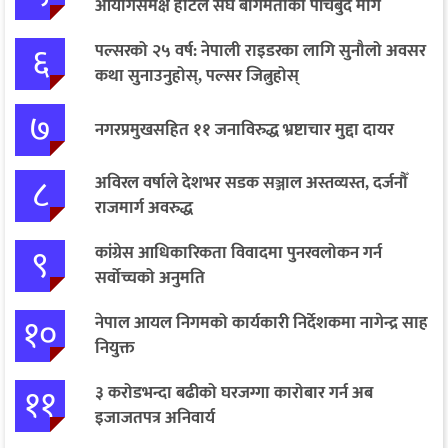
आयोगसमक्ष होटल संघ बागमतीका पाँचबुँदे माग
६
पल्सरको २५ वर्ष: नेपाली राइडरका लागि सुनौलो अवसर
कथा सुनाउनुहोस्, पल्सर जित्नुहोस्
७
नगरप्रमुखसहित ११ जनाविरुद्ध भ्रष्टाचार मुद्दा दायर
८
अविरल वर्षाले देशभर सडक सञ्जाल अस्तव्यस्त, दर्जनौँ
राजमार्ग अवरुद्ध
९
कांग्रेस आधिकारिकता विवादमा पुनरवलोकन गर्न
सर्वोच्चको अनुमति
१०
नेपाल आयल निगमको कार्यकारी निर्देशकमा नागेन्द्र साह
नियुक्त
११
३ करोडभन्दा बढीको घरजग्गा कारोबार गर्न अब
इजाजतपत्र अनिवार्य