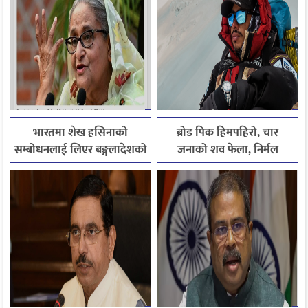
भारतमा शेख हसिनाको
ब्रोड पिक हिमपहिरो, चार
सम्बोधनलाई लिएर बङ्गलादेशको
जनाको शव फेला, निर्मल
आपत्ति
पुर्जासहित ६ जना अझै बेपत्ता,
खोजी कार्य रातभरीका लागि
स्थगित