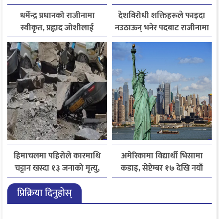
धर्मेन्द्र प्रधानको राजीनामा
देशविरोधी शक्तिहरूले फाइदा
स्वीकृत, प्रह्लाद जोशीलाई
नउठाऊन् भनेर पदबाट राजीनामा
शिक्षामन्त्रीको अतिरिक्त
दिएको हुँः धर्मेन्द्र प्रधान
जिम्मेवारी
हिमाचलमा पहिरोले कारमाथि
अमेरिकामा विद्यार्थी भिसामा
चट्टान खस्दा १३ जनाको मृत्यु,
कडाइ, सेप्टेम्बर १७ देखि नयाँ
दुई घाइते
नियम लागू
प्रिक्रिया दिनुहोस्