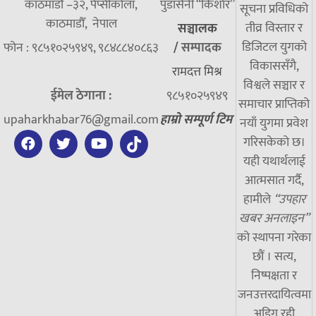
काठमाडौं –३२, पेप्सीकोला,
पुडासैनी “किशाेर”
सूचना प्रविधिको
काठमाडौँ, नेपाल
तीव्र विस्तार र
सञ्चालक
डिजिटल युगको
फोन : ९८५१०२५९४९, ९८४८८४०८६३
/
सम्पादक
विकाससँगै,
रामदत्त मिश्र
विश्वले सञ्चार र
ईमेल ठेगाना :
९८५१०२५९४९
समाचार प्राप्तिको
upaharkhabar76@gmail.com
हाम्रो सम्पूर्ण टिम
नयाँ युगमा प्रवेश
गरिसकेको छ।
यही यथार्थलाई
आत्मसात गर्दै,
हामीले
“उपहार
खबर अनलाइन”
को स्थापना गरेका
छौं । सत्य,
निष्पक्षता र
जनउत्तरदायित्वमा
अडिग रही