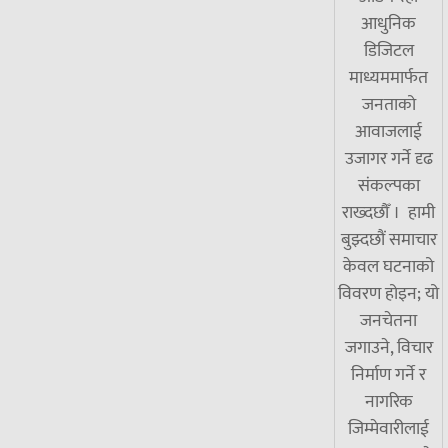
आधुनिक
डिजिटल
माध्यममार्फत
जनताको
आवाजलाई
उजागर गर्ने दृढ
संकल्पका
राख्दछौँ । हामी
बुझ्दछौं समाचार
केवल घटनाको
विवरण होइन; यो
जनचेतना
जगाउने, विचार
निर्माण गर्ने र
नागरिक
जिम्मेवारीलाई