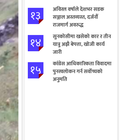
बागमतीका पाँचबुँदे माग
अविरल वर्षाले देशभर सडक
१३
सञ्जाल अस्तव्यस्त, दर्जनौँ
राजमार्ग अवरुद्ध
सुनकोसीमा खसेको कार र तीन
१४
यात्रु अझै बेपत्ता, खोजी कार्य
जारी
कांग्रेस आधिकारिकता विवादमा
१५
पुनरवलोकन गर्न सर्वोच्चको
अनुमति