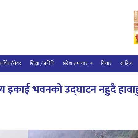
र्थिक/सेयर
शिक्षा / प्रविधि
प्रदेश समाचार
विचार
साहित्य
्य इकाई भवनको उद्घाटन नहुदै हावाह