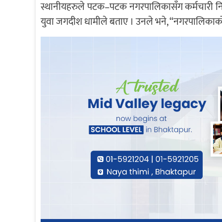
स्थानीयहरुले पटक–पटक नगरपालिकासँग कर्मचारी निय
युवा जगदीश धामीले बताए । उनले भने, “नगरपालिकाको च