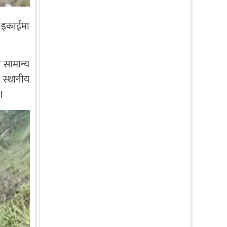
त इकाईमा
े सामान्य
। स्थानीय
।