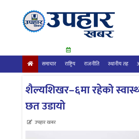
Skip
to
content
समाचार
राष्ट्रिय
राजनीति
स्थानीय तह
आ
शैल्यशिखर–६मा रहेको स्वास्थ
छत उडायो
उपहार खबर