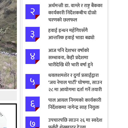
अर्थमन्त्री डा. वाग्ले र राष्ट्र बैंकका
२
कार्यकारी निर्देशकबीच दोस्रो
चरणको छलफल
३
हवाई इन्धन महँगिएसँगै
आन्तरिक हवाई भाडा बढ्यो
आज पनि देशभर वर्षाको
४
सम्भावना, केही प्रदेशमा
भारीदेखि धेरै भारी वर्षा हुने
चेतावनी
धवलशमशेर र दुर्गा प्रसाईंद्वारा
५
‘जय नेपाल पार्टी’ घोषणा, साउन
२८ मा आयोगमा दर्ता गर्ने तयारी
६
पाल आयल निगमको कार्यकारी
निर्देशकमा नागेन्द्र साह नियुक्त
७
उपचारपछि साउन २६ मा स्वदेश
फर्कँदै शेरबहादुर देउवा