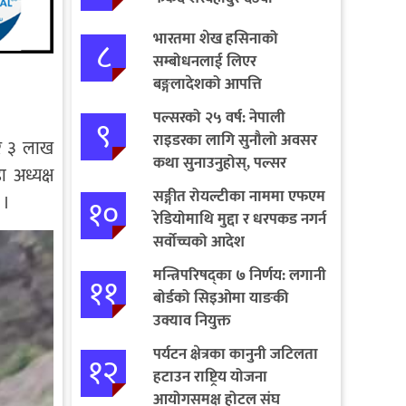
भारतमा शेख हसिनाको
८
सम्बोधनलाई लिएर
बङ्गलादेशको आपत्ति
पल्सरको २५ वर्ष: नेपाली
९
राइडरका लागि सुनौलो अवसर
 र ३ लाख
कथा सुनाउनुहोस्, पल्सर
 अध्यक्ष
जित्नुहोस्
सङ्गीत रोयल्टीका नाममा एफएम
 ।
१०
रेडियोमाथि मुद्दा र धरपकड नगर्न
सर्वोच्चको आदेश
मन्त्रिपरिषद्का ७ निर्णय: लगानी
११
बोर्डको सिइओमा याङकी
उक्याव नियुक्त
पर्यटन क्षेत्रका कानुनी जटिलता
१२
हटाउन राष्ट्रिय योजना
आयोगसमक्ष होटल संघ