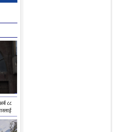
र्ब ८८
ुधारलाई