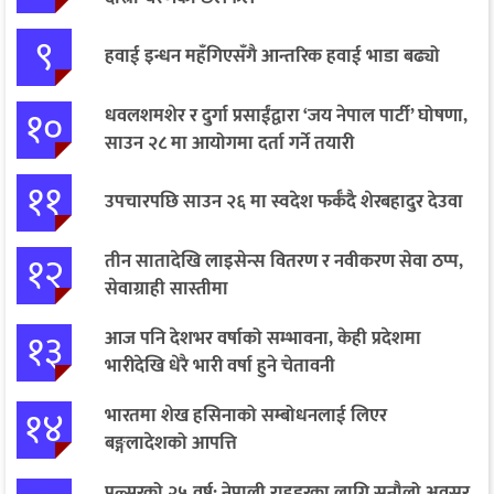
९
हवाई इन्धन महँगिएसँगै आन्तरिक हवाई भाडा बढ्यो
१०
धवलशमशेर र दुर्गा प्रसाईंद्वारा ‘जय नेपाल पार्टी’ घोषणा,
साउन २८ मा आयोगमा दर्ता गर्ने तयारी
११
उपचारपछि साउन २६ मा स्वदेश फर्कँदै शेरबहादुर देउवा
१२
तीन सातादेखि लाइसेन्स वितरण र नवीकरण सेवा ठप्प,
सेवाग्राही सास्तीमा
१३
आज पनि देशभर वर्षाको सम्भावना, केही प्रदेशमा
भारीदेखि धेरै भारी वर्षा हुने चेतावनी
१४
भारतमा शेख हसिनाको सम्बोधनलाई लिएर
बङ्गलादेशको आपत्ति
पल्सरको २५ वर्ष: नेपाली राइडरका लागि सुनौलो अवसर