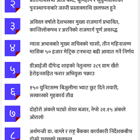
२
प्रतिनिधिसभा आज बस्दै, भूमिहीन र सुकुमवासीको
पुनःस्थापनाबारे जरुरी प्रस्तावमाथि छलफल हुने
३
अविरल वर्षाले देशभरका मुख्य राजमार्ग प्रभावित,
कान्तिलोकपथ र अरनिको राजमार्ग पूर्ण अवरुद्ध
४
ग्यास अभावबारे मुख्य सचिवको चासो, तीन महिनासम्म
मासिक ५० हजार मेट्रिक टनभन्दा बढी आयात गर्ने निर्णय
५
डीआईजी दीपेन्द्र शाहको नेतृत्वमा २८९ ग्राम खैरो
हेरोइनसहित फरार अभियुक्त पक्राउ
६
१५० युनिटसम्म बिजुलीमा भ्याट छुट दिने तयारी,
सरकारको गृहकार्य तीव्र
७
दोहोरो अंकले घट्यो शेयर बजार, नेप्से २१.१५ अंकले
ओरालो
८
अर्थमन्त्री डा. वाग्ले र राष्ट्र बैंकका कार्यकारी निर्देशकबीच
दोस्रो चरणको छलफल