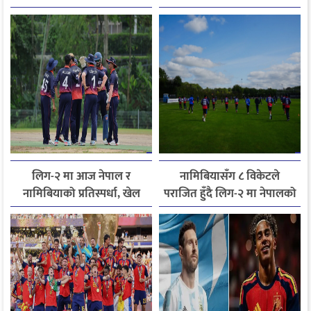
पहिलोपटक प्लेइङ-११ बाट
पराजित
बाहिर
लिग-२ मा आज नेपाल र
नामिबियासँग ८ विकेटले
नामिबियाको प्रतिस्पर्धा, खेल
पराजित हुँदै लिग-२ मा नेपालको
नेपाली समयअनुसार दिउँसो ३
निराशाजनक सुरुआत
बजे सुरु हुने