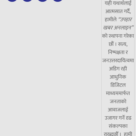
यही यथार्थलाई
आत्मसात गर्दै,
हामीले
“उपहार
खबर अनलाइन”
को स्थापना गरेका
छौं । सत्य,
निष्पक्षता र
जनउत्तरदायित्वमा
अडिग रही
आधुनिक
डिजिटल
माध्यममार्फत
जनताको
आवाजलाई
उजागर गर्ने दृढ
संकल्पका
राख्दछौँ । हामी