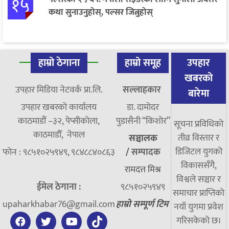
१५
कथा सुनाउनुहोस्, पल्सर जित्नुहोस्
हाम्रो ठेगाना
हाम्रो समूह
उपहार
खबरको
उपहार मिडिया नेटवर्क प्रा.लि.
सल्लाहकार
बारेमा
उपहार खबरको कार्यालय
डा. दामाेदर
काठमाडौं –३२, पेप्सीकोला,
पुडासैनी “किशाेर”
सूचना प्रविधिको
काठमाडौँ, नेपाल
तीव्र विस्तार र
सञ्चालक
डिजिटल युगको
फोन : ९८५१०२५९४९, ९८४८८४०८६३
/
सम्पादक
विकाससँगै,
रामदत्त मिश्र
विश्वले सञ्चार र
ईमेल ठेगाना :
९८५१०२५९४९
समाचार प्राप्तिको
upaharkhabar76@gmail.com
हाम्रो सम्पूर्ण टिम
नयाँ युगमा प्रवेश
गरिसकेको छ।