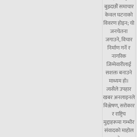
बुझ्दछौं समाचार
केवल घटनाको
विवरण होइन; यो
जनचेतना
जगाउने, विचार
निर्माण गर्ने र
नागरिक
जिम्मेवारीलाई
सशक्त बनाउने
माध्यम हो।
त्यसैले उपहार
खबर अनलाइनले
विश्लेषण, सरोकार
र राष्ट्रिय
मुद्दाहरूमा गम्भीर
संवादको माहोल