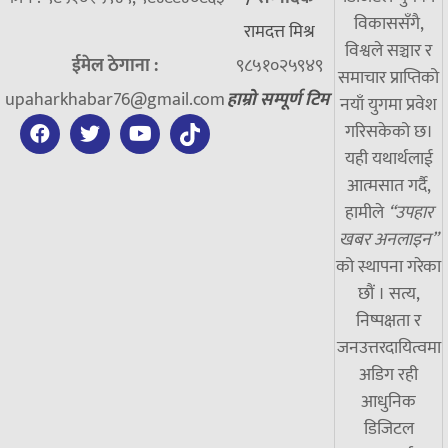
विकाससँगै,
रामदत्त मिश्र
विश्वले सञ्चार र
ईमेल ठेगाना :
९८५१०२५९४९
समाचार प्राप्तिको
upaharkhabar76@gmail.com
हाम्रो सम्पूर्ण टिम
नयाँ युगमा प्रवेश
गरिसकेको छ।
यही यथार्थलाई
आत्मसात गर्दै,
हामीले
“उपहार
खबर अनलाइन”
को स्थापना गरेका
छौं । सत्य,
निष्पक्षता र
जनउत्तरदायित्वमा
अडिग रही
आधुनिक
डिजिटल