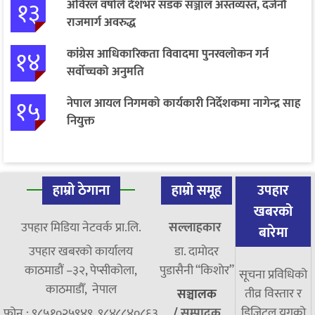
१३
अविरल वर्षाले देशभर सडक सञ्जाल अस्तव्यस्त, दर्जनौँ
राजमार्ग अवरुद्ध
१४
कांग्रेस आधिकारिकता विवादमा पुनरवलोकन गर्न
सर्वोच्चको अनुमति
१५
नेपाल आयल निगमको कार्यकारी निर्देशकमा नागेन्द्र साह
नियुक्त
हाम्रो ठेगाना
हाम्रो समूह
उपहार
खबरको
उपहार मिडिया नेटवर्क प्रा.लि.
सल्लाहकार
बारेमा
उपहार खबरको कार्यालय
डा. दामाेदर
काठमाडौं –३२, पेप्सीकोला,
पुडासैनी “किशाेर”
सूचना प्रविधिको
काठमाडौँ, नेपाल
तीव्र विस्तार र
सञ्चालक
डिजिटल युगको
फोन : ९८५१०२५९४९, ९८४८८४०८६३
/
सम्पादक