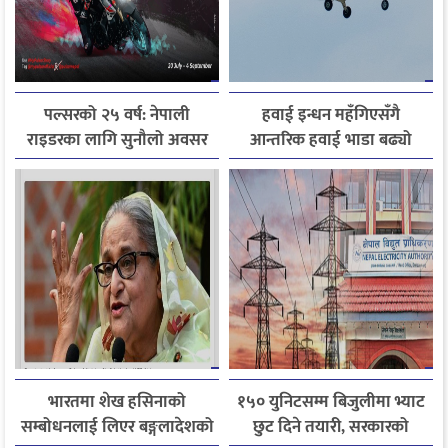
पल्सरको २५ वर्ष: नेपाली
हवाई इन्धन महँगिएसँगै
राइडरका लागि सुनौलो अवसर
आन्तरिक हवाई भाडा बढ्यो
कथा सुनाउनुहोस्, पल्सर
जित्नुहोस्
भारतमा शेख हसिनाको
१५० युनिटसम्म बिजुलीमा भ्याट
सम्बोधनलाई लिएर बङ्गलादेशको
छुट दिने तयारी, सरकारको