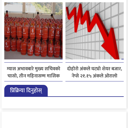
आपत्ति
गृहकार्य तीव्र
ग्यास अभावबारे मुख्य सचिवको
दोहोरो अंकले घट्यो शेयर बजार,
चासो, तीन महिनासम्म मासिक
नेप्से २१.१५ अंकले ओरालो
५० हजार मेट्रिक टनभन्दा बढी
प्रिक्रिया दिनुहोस्
आयात गर्ने निर्णय