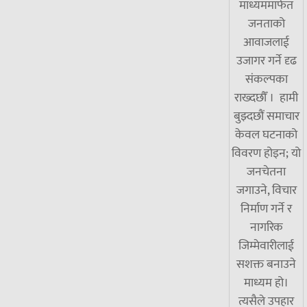
माध्यममार्फत
जनताको
आवाजलाई
उजागर गर्ने दृढ
संकल्पका
राख्दछौँ । हामी
बुझ्दछौं समाचार
केवल घटनाको
विवरण होइन; यो
जनचेतना
जगाउने, विचार
निर्माण गर्ने र
नागरिक
जिम्मेवारीलाई
सशक्त बनाउने
माध्यम हो।
त्यसैले उपहार