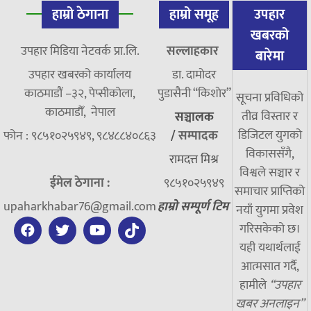
हाम्रो ठेगाना
हाम्रो समूह
उपहार
खबरको
उपहार मिडिया नेटवर्क प्रा.लि.
सल्लाहकार
बारेमा
उपहार खबरको कार्यालय
डा. दामाेदर
काठमाडौं –३२, पेप्सीकोला,
पुडासैनी “किशाेर”
सूचना प्रविधिको
काठमाडौँ, नेपाल
तीव्र विस्तार र
सञ्चालक
डिजिटल युगको
फोन : ९८५१०२५९४९, ९८४८८४०८६३
/
सम्पादक
विकाससँगै,
रामदत्त मिश्र
विश्वले सञ्चार र
ईमेल ठेगाना :
९८५१०२५९४९
समाचार प्राप्तिको
upaharkhabar76@gmail.com
हाम्रो सम्पूर्ण टिम
नयाँ युगमा प्रवेश
गरिसकेको छ।
यही यथार्थलाई
आत्मसात गर्दै,
हामीले
“उपहार
खबर अनलाइन”