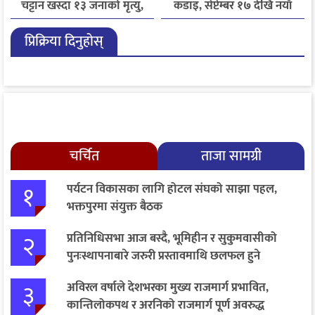
चट्टान खस्दा १३ जनाको मृत्यु,
कडाइ, सेप्टेम्बर १७ देखि नयाँ
दुई घाइते
नियम लागू
प्रिक्रिया दिनुहोस्
चर्चित
ताजा सामग्री
१
पर्यटन विकासका लागि होटल संघको साझा पहल,
भक्तपुरमा संयुक्त बैठक
२
प्रतिनिधिसभा आज बस्दै, भूमिहीन र सुकुमवासीको
पुनःस्थापनाबारे जरुरी प्रस्तावमाथि छलफल हुने
३
अविरल वर्षाले देशभरका मुख्य राजमार्ग प्रभावित,
कान्तिलोकपथ र अरनिको राजमार्ग पूर्ण अवरुद्ध