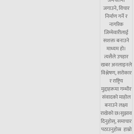
जनचेतना
जगाउने, विचार
निर्माण गर्ने र
नागरिक
जिम्मेवारीलाई
सशक्त बनाउने
माध्यम हो।
त्यसैले उपहार
खबर अनलाइनले
विश्लेषण, सरोकार
र राष्ट्रिय
मुद्दाहरूमा गम्भीर
संवादको माहोल
बनाउने लक्ष्य
राखेको छ।सुझाव
दिनुहोस्, समाचार
पठाउनुहोस्र हाम्रो