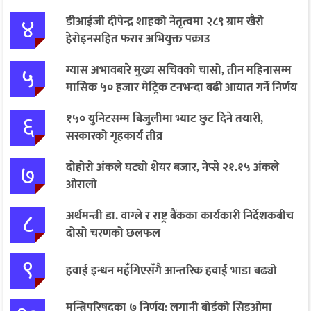
४
डीआईजी दीपेन्द्र शाहको नेतृत्वमा २८९ ग्राम खैरो
हेरोइनसहित फरार अभियुक्त पक्राउ
५
ग्यास अभावबारे मुख्य सचिवको चासो, तीन महिनासम्म
मासिक ५० हजार मेट्रिक टनभन्दा बढी आयात गर्ने निर्णय
६
१५० युनिटसम्म बिजुलीमा भ्याट छुट दिने तयारी,
सरकारको गृहकार्य तीव्र
७
दोहोरो अंकले घट्यो शेयर बजार, नेप्से २१.१५ अंकले
ओरालो
८
अर्थमन्त्री डा. वाग्ले र राष्ट्र बैंकका कार्यकारी निर्देशकबीच
दोस्रो चरणको छलफल
९
हवाई इन्धन महँगिएसँगै आन्तरिक हवाई भाडा बढ्यो
मन्त्रिपरिषद्का ७ निर्णय: लगानी बोर्डको सिइओमा