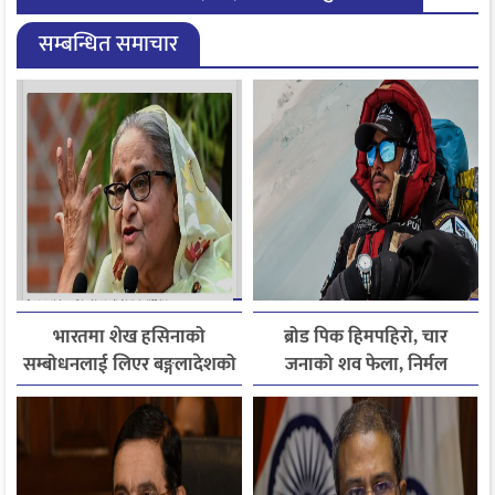
सम्बन्धित समाचार
भारतमा शेख हसिनाको
ब्रोड पिक हिमपहिरो, चार
सम्बोधनलाई लिएर बङ्गलादेशको
जनाको शव फेला, निर्मल
आपत्ति
पुर्जासहित ६ जना अझै बेपत्ता,
खोजी कार्य रातभरीका लागि
स्थगित