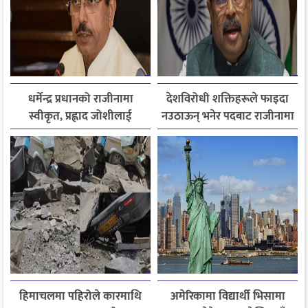
धर्मेन्द्र प्रधानको राजीनामा
देशविरोधी शक्तिहरूले फाइदा
स्वीकृत, प्रह्लाद जोशीलाई
नउठाऊन् भनेर पदबाट राजीनामा
शिक्षामन्त्रीको अतिरिक्त
दिएको हुँः धर्मेन्द्र प्रधान
जिम्मेवारी
हिमाचलमा पहिरोले कारमाथि
अमेरिकामा विद्यार्थी भिसामा