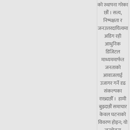
को स्थापना गरेका
छौं । सत्य,
निष्पक्षता र
जनउत्तरदायित्वमा
अडिग रही
आधुनिक
डिजिटल
माध्यममार्फत
जनताको
आवाजलाई
उजागर गर्ने दृढ
संकल्पका
राख्दछौँ । हामी
बुझ्दछौं समाचार
केवल घटनाको
विवरण होइन; यो