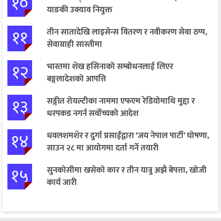
१०
याङकी उक्याव नियुक्त
११
तीन सातादेखि लाइसेन्स वितरण र नवीकरण सेवा ठप्प,
सेवाग्राही सास्तीमा
१२
भारतमा शेख हसिनाको सम्बोधनलाई लिएर
बङ्गलादेशको आपत्ति
१३
सङ्गीत रोयल्टीका नाममा एफएम रेडियोमाथि मुद्दा र
धरपकड नगर्न सर्वोच्चको आदेश
१४
धवलशमशेर र दुर्गा प्रसाईंद्वारा ‘जय नेपाल पार्टी’ घोषणा,
साउन २८ मा आयोगमा दर्ता गर्ने तयारी
१५
सुनकोसीमा खसेको कार र तीन यात्रु अझै बेपत्ता, खोजी
कार्य जारी