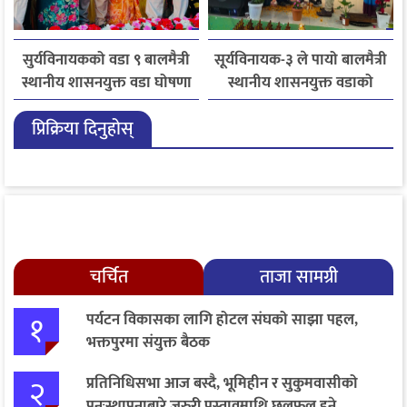
सुर्यविनायकको वडा ९ बालमैत्री
सूर्यविनायक-३ ले पायो बालमैत्री
स्थानीय शासनयुक्त वडा घोषणा
स्थानीय शासनयुक्त वडाको
मान्यता
प्रिक्रिया दिनुहोस्
चर्चित
ताजा सामग्री
१
पर्यटन विकासका लागि होटल संघको साझा पहल,
भक्तपुरमा संयुक्त बैठक
२
प्रतिनिधिसभा आज बस्दै, भूमिहीन र सुकुमवासीको
पुनःस्थापनाबारे जरुरी प्रस्तावमाथि छलफल हुने