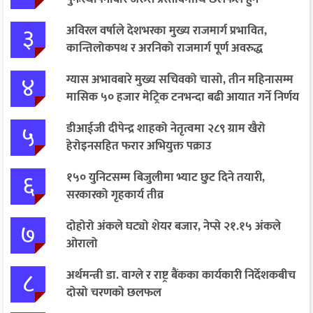
३
अविरल वर्षाले देशभरका मुख्य राजमार्ग प्रभावित,
कान्तिलोकपथ र अरनिको राजमार्ग पूर्ण अवरुद्ध
४
ग्यास अभावबारे मुख्य सचिवको चासो, तीन महिनासम्म
मासिक ५० हजार मेट्रिक टनभन्दा बढी आयात गर्ने निर्णय
५
डीआईजी दीपेन्द्र शाहको नेतृत्वमा २८९ ग्राम खैरो
हेरोइनसहित फरार अभियुक्त पक्राउ
६
१५० युनिटसम्म बिजुलीमा भ्याट छुट दिने तयारी,
सरकारको गृहकार्य तीव्र
७
दोहोरो अंकले घट्यो शेयर बजार, नेप्से २१.१५ अंकले
ओरालो
८
अर्थमन्त्री डा. वाग्ले र राष्ट्र बैंकका कार्यकारी निर्देशकबीच
दोस्रो चरणको छलफल