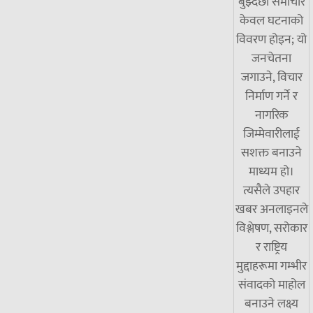
बुझ्दछौं समाचार
केवल घटनाको
विवरण होइन; यो
जनचेतना
जगाउने, विचार
निर्माण गर्ने र
नागरिक
जिम्मेवारीलाई
सशक्त बनाउने
माध्यम हो।
त्यसैले उपहार
खबर अनलाइनले
विश्लेषण, सरोकार
र राष्ट्रिय
मुद्दाहरूमा गम्भीर
संवादको माहोल
बनाउने लक्ष्य