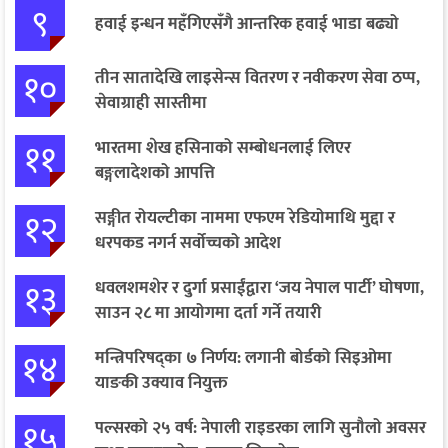
९
हवाई इन्धन महँगिएसँगै आन्तरिक हवाई भाडा बढ्यो
१०
तीन सातादेखि लाइसेन्स वितरण र नवीकरण सेवा ठप्प,
सेवाग्राही सास्तीमा
११
भारतमा शेख हसिनाको सम्बोधनलाई लिएर
बङ्गलादेशको आपत्ति
१२
सङ्गीत रोयल्टीका नाममा एफएम रेडियोमाथि मुद्दा र
धरपकड नगर्न सर्वोच्चको आदेश
१३
धवलशमशेर र दुर्गा प्रसाईंद्वारा ‘जय नेपाल पार्टी’ घोषणा,
साउन २८ मा आयोगमा दर्ता गर्ने तयारी
१४
मन्त्रिपरिषद्का ७ निर्णय: लगानी बोर्डको सिइओमा
याङकी उक्याव नियुक्त
१५
पल्सरको २५ वर्ष: नेपाली राइडरका लागि सुनौलो अवसर