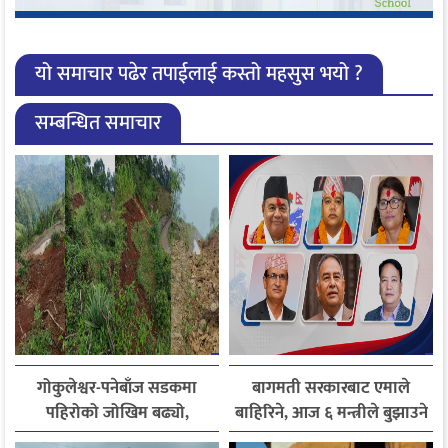
यो समाचार पढेर तपाईलाई कस्तो महसुस भयो ?
सम्बन्धित समाचार
गोकुलेश्वर-पनेबाँज सडकमा
बागमती सरकारबाट एमाले
पहिरोको जोखिम बढ्यो,
बाहिरिने, आज ६ मन्त्रीले बुझाउने
स्थानीयले मागे तत्काल पर्खाल
राजीनामा