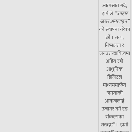
आत्मसात गर्दै,
हामीले
“उपहार
खबर अनलाइन”
को स्थापना गरेका
छौं । सत्य,
निष्पक्षता र
जनउत्तरदायित्वमा
अडिग रही
आधुनिक
डिजिटल
माध्यममार्फत
जनताको
आवाजलाई
उजागर गर्ने दृढ
संकल्पका
राख्दछौँ । हामी