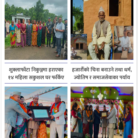
निर्माण
शुक्लाफाँटा निकुञ्जमा हराएका
हजारौँको चिना बनाउने तथा धर्म,
१४ महिला सकुशल घर फर्किए
ज्योतिष र समाजसेवाका पर्याय
धनदेव जोशी अब स्मृतिमा