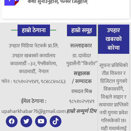
कथा सुनाउनुहोस्, पल्सर जित्नुहोस्
हाम्रो ठेगाना
हाम्रो समूह
उपहार
खबरको
उपहार मिडिया नेटवर्क प्रा.लि.
सल्लाहकार
बारेमा
उपहार खबरको कार्यालय
डा. दामाेदर
काठमाडौं –३२, पेप्सीकोला,
पुडासैनी “किशाेर”
सूचना प्रविधिको
काठमाडौँ, नेपाल
तीव्र विस्तार र
सञ्चालक
डिजिटल युगको
फोन : ९८५१०२५९४९, ९८४८८४०८६३
/
सम्पादक
विकाससँगै,
रामदत्त मिश्र
विश्वले सञ्चार र
ईमेल ठेगाना :
९८५१०२५९४९
समाचार प्राप्तिको
upaharkhabar76@gmail.com
हाम्रो सम्पूर्ण टिम
नयाँ युगमा प्रवेश
गरिसकेको छ।
यही यथार्थलाई