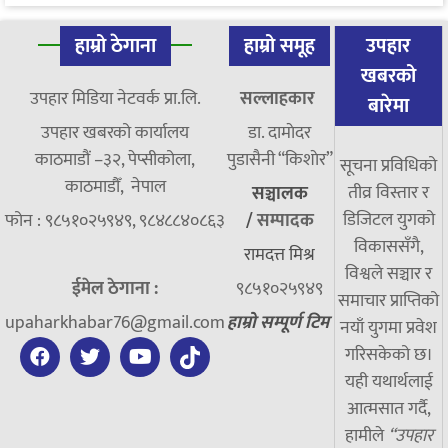
हाम्रो ठेगाना
हाम्रो समूह
उपहार
खबरको
उपहार मिडिया नेटवर्क प्रा.लि.
सल्लाहकार
बारेमा
उपहार खबरको कार्यालय
डा. दामाेदर
काठमाडौं –३२, पेप्सीकोला,
पुडासैनी “किशाेर”
सूचना प्रविधिको
काठमाडौँ, नेपाल
तीव्र विस्तार र
सञ्चालक
डिजिटल युगको
फोन : ९८५१०२५९४९, ९८४८८४०८६३
/
सम्पादक
विकाससँगै,
रामदत्त मिश्र
विश्वले सञ्चार र
ईमेल ठेगाना :
९८५१०२५९४९
समाचार प्राप्तिको
upaharkhabar76@gmail.com
हाम्रो सम्पूर्ण टिम
नयाँ युगमा प्रवेश
गरिसकेको छ।
यही यथार्थलाई
आत्मसात गर्दै,
हामीले
“उपहार