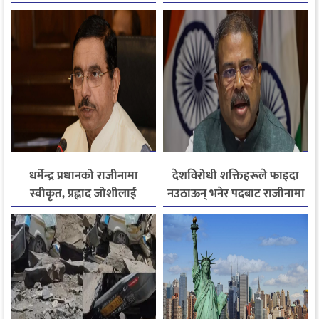
आपत्ति
पुर्जासहित ६ जना अझै बेपत्ता,
खोजी कार्य रातभरीका लागि
स्थगित
धर्मेन्द्र प्रधानको राजीनामा
देशविरोधी शक्तिहरूले फाइदा
स्वीकृत, प्रह्लाद जोशीलाई
नउठाऊन् भनेर पदबाट राजीनामा
शिक्षामन्त्रीको अतिरिक्त
दिएको हुँः धर्मेन्द्र प्रधान
जिम्मेवारी