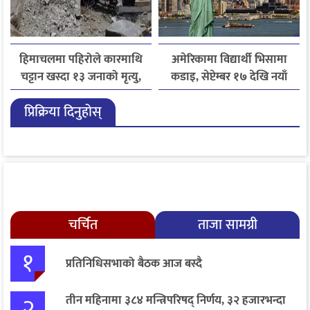
हिमाचलमा पहिरोले कारमाथि
अमेरिकामा विद्यार्थी भिसामा
चट्टान खस्दा १३ जनाको मृत्यु,
कडाइ, सेप्टेम्बर १७ देखि नयाँ
दुई घाइते
नियम लागू
प्रिक्रिया दिनुहोस्
चर्चित
ताजा सामग्री
१
प्रतिनिधिसभाको बैठक आज बस्दै
२
तीन महिनामा ३८४ मन्त्रिपरिषद् निर्णय, ३२ हजारभन्दा