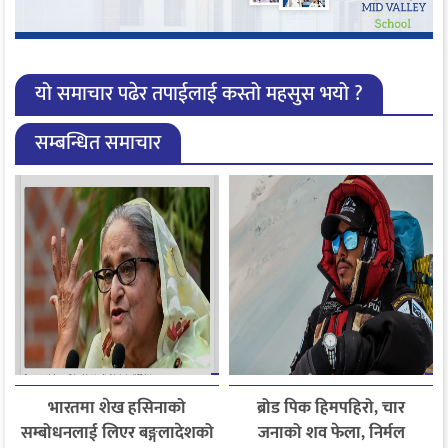
यो समाचार पढेर तपाईलाई कस्तो महसुस भयो ?
सम्बन्धित समाचार
भारतमा शेख हसिनाको
ब्रोड पिक हिमपहिरो, चार
सम्बोधनलाई लिएर बङ्गलादेशको
जनाको शव फेला, निर्मल