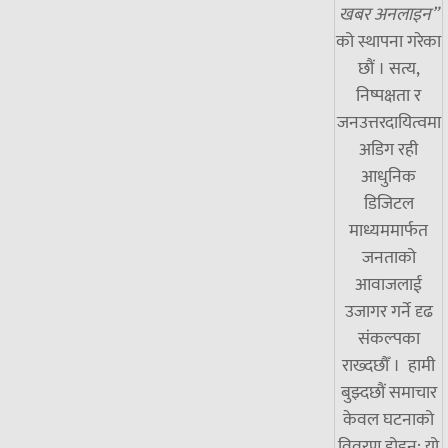
खबर अनलाइन”
को स्थापना गरेका
छौं । सत्य,
निष्पक्षता र
जनउत्तरदायित्वमा
अडिग रही
आधुनिक
डिजिटल
माध्यममार्फत
जनताको
आवाजलाई
उजागर गर्ने दृढ
संकल्पका
राख्दछौँ । हामी
बुझ्दछौं समाचार
केवल घटनाको
विवरण होइन; यो