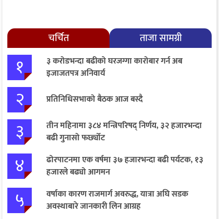
चर्चित
ताजा सामग्री
१
३ करोडभन्दा बढीको घरजग्गा कारोबार गर्न अब
इजाजतपत्र अनिवार्य
२
प्रतिनिधिसभाको बैठक आज बस्दै
३
तीन महिनामा ३८४ मन्त्रिपरिषद् निर्णय, ३२ हजारभन्दा
बढी गुनासो फर्छ्योट
४
ढोरपाटनमा एक वर्षमा ३७ हजारभन्दा बढी पर्यटक, १३
हजारले बढ्यो आगमन
५
वर्षाका कारण राजमार्ग अवरुद्ध, यात्रा अघि सडक
अवस्थाबारे जानकारी लिन आग्रह