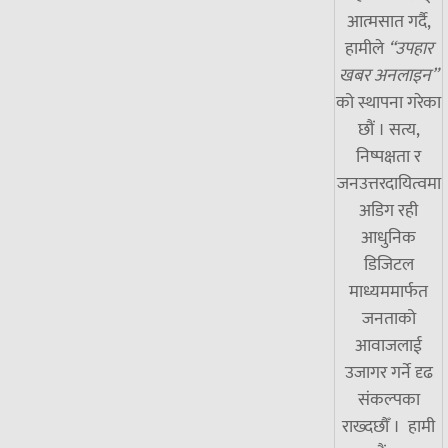
आत्मसात गर्दै,
हामीले
“उपहार
खबर अनलाइन”
को स्थापना गरेका
छौं । सत्य,
निष्पक्षता र
जनउत्तरदायित्वमा
अडिग रही
आधुनिक
डिजिटल
माध्यममार्फत
जनताको
आवाजलाई
उजागर गर्ने दृढ
संकल्पका
राख्दछौँ । हामी