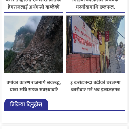
हेमराजलाई अर्थमन्त्री वाग्लेको
मस्यौदामाथि छलफल,
फोन, रुपन्देहीकी सपनाले
एआईदेखि पत्रकारको
जितिन् एक लाख
लाइसेन्ससम्मका विषयमा
सुझाव
वर्षाका कारण राजमार्ग अवरुद्ध,
३ करोडभन्दा बढीको घरजग्गा
यात्रा अघि सडक अवस्थाबारे
कारोबार गर्न अब इजाजतपत्र
जानकारी लिन आग्रह
अनिवार्य
प्रिक्रिया दिनुहोस्