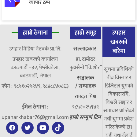
व्यापार ठप्प
हाम्रो ठेगाना
हाम्रो समूह
उपहार
खबरको
उपहार मिडिया नेटवर्क प्रा.लि.
सल्लाहकार
बारेमा
उपहार खबरको कार्यालय
डा. दामाेदर
काठमाडौं –३२, पेप्सीकोला,
पुडासैनी “किशाेर”
सूचना प्रविधिको
काठमाडौँ, नेपाल
तीव्र विस्तार र
सञ्चालक
डिजिटल युगको
फोन : ९८५१०२५९४९, ९८४८८४०८६३
/
सम्पादक
विकाससँगै,
रामदत्त मिश्र
विश्वले सञ्चार र
ईमेल ठेगाना :
९८५१०२५९४९
समाचार प्राप्तिको
upaharkhabar76@gmail.com
हाम्रो सम्पूर्ण टिम
नयाँ युगमा प्रवेश
गरिसकेको छ।
यही यथार्थलाई