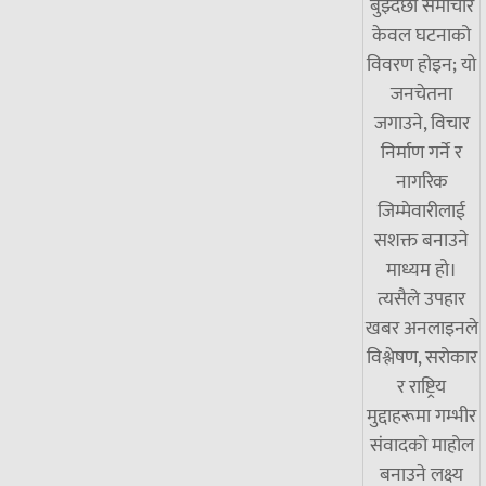
बुझ्दछौं समाचार
केवल घटनाको
विवरण होइन; यो
जनचेतना
जगाउने, विचार
निर्माण गर्ने र
नागरिक
जिम्मेवारीलाई
सशक्त बनाउने
माध्यम हो।
त्यसैले उपहार
खबर अनलाइनले
विश्लेषण, सरोकार
र राष्ट्रिय
मुद्दाहरूमा गम्भीर
संवादको माहोल
बनाउने लक्ष्य