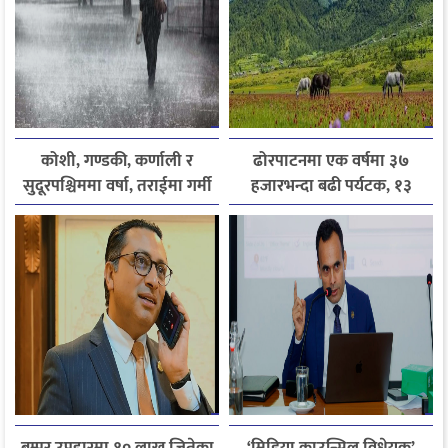
कोशी, गण्डकी, कर्णाली र
ढोरपाटनमा एक वर्षमा ३७
सुदूरपश्चिममा वर्षा, तराईमा गर्मी
हजारभन्दा बढी पर्यटक, १३
बढ्ने अनुमान
हजारले बढ्यो आगमन
बम्पर उपहारमा १० लाख जितेका
‘मिडिया काउन्सिल विधेयक’