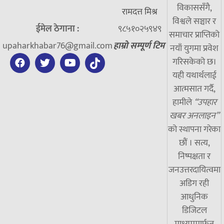
विकाससँगै,
रामदत्त मिश्र
विश्वले सञ्चार र
ईमेल ठेगाना :
९८५१०२५९४९
समाचार प्राप्तिको
upaharkhabar76@gmail.com
हाम्रो सम्पूर्ण टिम
नयाँ युगमा प्रवेश
गरिसकेको छ।
यही यथार्थलाई
आत्मसात गर्दै,
हामीले
“उपहार
खबर अनलाइन”
को स्थापना गरेका
छौं । सत्य,
निष्पक्षता र
जनउत्तरदायित्वमा
अडिग रही
आधुनिक
डिजिटल