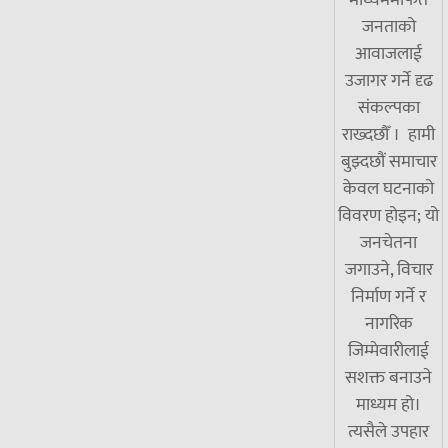
माध्यममार्फत
जनताको
आवाजलाई
उजागर गर्ने दृढ
संकल्पका
राख्दछौँ । हामी
बुझ्दछौं समाचार
केवल घटनाको
विवरण होइन; यो
जनचेतना
जगाउने, विचार
निर्माण गर्ने र
नागरिक
जिम्मेवारीलाई
सशक्त बनाउने
माध्यम हो।
त्यसैले उपहार