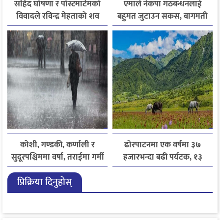
सहिद घोषणा र पोस्टमार्टमको
एमाले नेकपा गठबन्धनलाई
विवादले रविन्द्र मेहताको शव
बहुमत जुटाउन सकस, बागमती
एक सातादेखि अस्पतालमै
सरकार पुनर्गठन अन्योलमा
कोशी, गण्डकी, कर्णाली र
ढोरपाटनमा एक वर्षमा ३७
सुदूरपश्चिममा वर्षा, तराईमा गर्मी
हजारभन्दा बढी पर्यटक, १३
बढ्ने अनुमान
हजारले बढ्यो आगमन
प्रिक्रिया दिनुहोस्