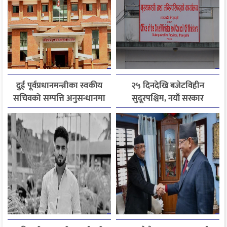
दुई पूर्वप्रधानमन्त्रीका स्वकीय
२५ दिनदेखि बजेटविहीन
सचिवको सम्पत्ति अनुसन्धानमा
सुदूरपश्चिम, नयाँ सरकार
अख्तियार
गठनसँगै बजेट ल्याउने चुनौती