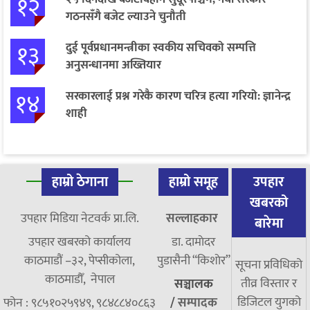
१२
गठनसँगै बजेट ल्याउने चुनौती
१३
दुई पूर्वप्रधानमन्त्रीका स्वकीय सचिवको सम्पत्ति
अनुसन्धानमा अख्तियार
१४
सरकारलाई प्रश्न गरेकै कारण चरित्र हत्या गरियो: ज्ञानेन्द्र
शाही
हाम्रो ठेगाना
हाम्रो समूह
उपहार
खबरको
उपहार मिडिया नेटवर्क प्रा.लि.
सल्लाहकार
बारेमा
उपहार खबरको कार्यालय
डा. दामाेदर
काठमाडौं –३२, पेप्सीकोला,
पुडासैनी “किशाेर”
सूचना प्रविधिको
काठमाडौँ, नेपाल
तीव्र विस्तार र
सञ्चालक
डिजिटल युगको
फोन : ९८५१०२५९४९, ९८४८८४०८६३
/
सम्पादक