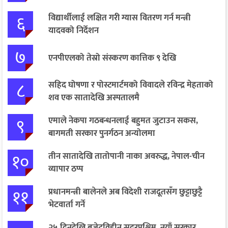
६
विद्यार्थीलाई लक्षित गरी ग्यास वितरण गर्न मन्त्री
यादवको निर्देशन
७
एनपीएलको तेस्रो संस्करण कात्तिक ९ देखि
८
सहिद घोषणा र पोस्टमार्टमको विवादले रविन्द्र मेहताको
शव एक सातादेखि अस्पतालमै
९
एमाले नेकपा गठबन्धनलाई बहुमत जुटाउन सकस,
बागमती सरकार पुनर्गठन अन्योलमा
१०
तीन सातादेखि तातोपानी नाका अवरुद्ध, नेपाल-चीन
व्यापार ठप्प
११
प्रधानमन्त्री बालेनले अब विदेशी राजदूतसँग छुट्टाछुट्टै
भेटवार्ता गर्ने
२५ दिनदेखि बजेटविहीन सुदूरपश्चिम, नयाँ सरकार