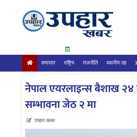
Skip
to
content
समाचार
राष्ट्रिय
राजनीति
स्थानीय तह
आ
नेपाल एयरलाइन्स बैशाख २४ मा
सम्भावना जेठ २ मा
उपहार खबर