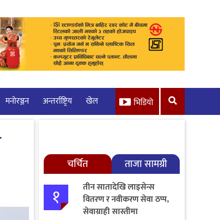
मनाेरञ्जन
अन्तर्राष्ट्रिय
खेल
भिडियो
ो
चर्चित
ताजा सामग्री
तीन सातादेखि लाइसेन्स
१
वितरण र नवीकरण सेवा ठप्प,
सेवाग्राही सास्तीमा