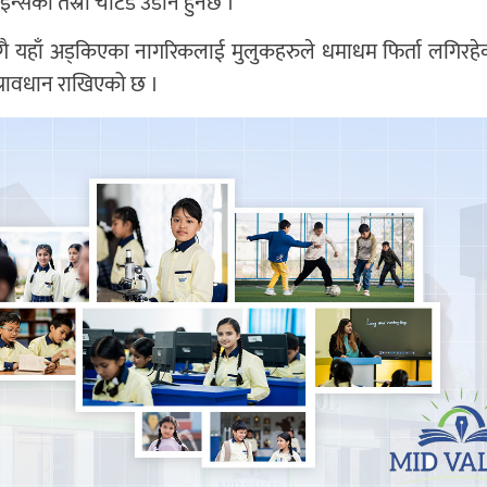
सको तेस्रो चार्टर्ड उडान हुनेछ ।
एसँगै यहाँ अड्किएका नागरिकलाई मुलुकहरुले धमाधम फिर्ता लगिरहे
े प्रावधान राखिएको छ ।