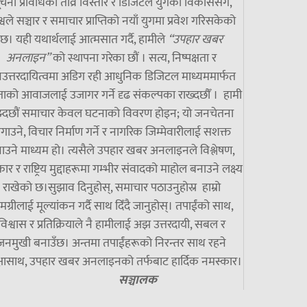
चना प्रविधिको तीव्र विस्तार र डिजिटल युगको विकाससँगै,
्वले सञ्चार र समाचार प्राप्तिको नयाँ युगमा प्रवेश गरिसकेको
छ। यही यथार्थलाई आत्मसात गर्दै, हामीले
“उपहार खबर
अनलाइन”
को स्थापना गरेका छौं । सत्य, निष्पक्षता र
उत्तरदायित्वमा अडिग रही आधुनिक डिजिटल माध्यममार्फत
ाको आवाजलाई उजागर गर्ने दृढ संकल्पका राख्दछौँ । हामी
झ्दछौं समाचार केवल घटनाको विवरण होइन; यो जनचेतना
गाउने, विचार निर्माण गर्ने र नागरिक जिम्मेवारीलाई सशक्त
ाउने माध्यम हो। त्यसैले उपहार खबर अनलाइनले विश्लेषण,
ार र राष्ट्रिय मुद्दाहरूमा गम्भीर संवादको माहोल बनाउने लक्ष्य
राखेको छ।सुझाव दिनुहोस्, समाचार पठाउनुहोस्र हाम्रो
मग्रीलाई मूल्यांकन गर्दै साथ दिँदै जानुहोस्। तपाईंको साथ,
विश्वास र प्रतिक्रियाले नै हामीलाई अझ उत्तरदायी, सबल र
जनमुखी बनाउँछ। अन्तमा तपाईंहरूको निरन्तर साथ रहने
्षासाथ, उपहार खबर अनलाइनको तर्फबाट हार्दिक नमस्कार।
सञ्चालक