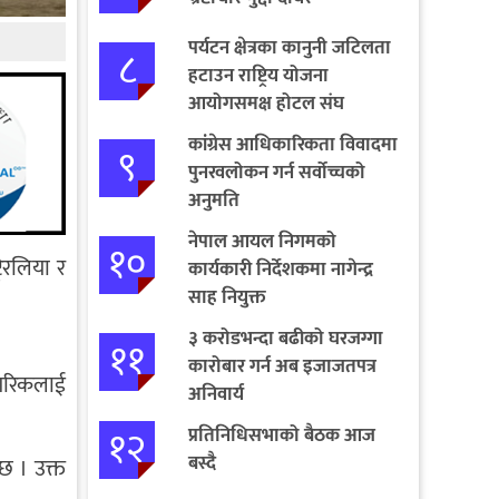
पर्यटन क्षेत्रका कानुनी जटिलता
८
हटाउन राष्ट्रिय योजना
आयोगसमक्ष होटल संघ
बागमतीका पाँचबुँदे माग
कांग्रेस आधिकारिकता विवादमा
९
पुनरवलोकन गर्न सर्वोच्चको
अनुमति
नेपाल आयल निगमको
१०
्रलिया र
कार्यकारी निर्देशकमा नागेन्द्र
साह नियुक्त
३ करोडभन्दा बढीको घरजग्गा
११
कारोबार गर्न अब इजाजतपत्र
नागरिकलाई
अनिवार्य
१२
प्रतिनिधिसभाको बैठक आज
बस्दै
छ । उक्त