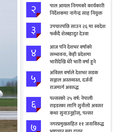
२
पाल आयल निगमको कार्यकारी
निर्देशकमा नागेन्द्र साह नियुक्त
३
उपचारपछि साउन २६ मा स्वदेश
फर्कँदै शेरबहादुर देउवा
आज पनि देशभर वर्षाको
४
सम्भावना, केही प्रदेशमा
भारीदेखि धेरै भारी वर्षा हुने
चेतावनी
अविरल वर्षाले देशभर सडक
५
सञ्जाल अस्तव्यस्त, दर्जनौँ
राजमार्ग अवरुद्ध
पल्सरको २५ वर्ष: नेपाली
६
राइडरका लागि सुनौलो अवसर
कथा सुनाउनुहोस्, पल्सर
जित्नुहोस्
७
नगरप्रमुखसहित ११ जनाविरुद्ध
भ्रष्टाचार मुद्दा दायर