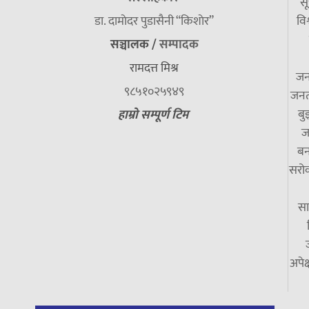
सू
डा. दामाेदर पुडासैनी “किशाेर”
विश
सञ्चालक /
सम्पादक
रामदत्त मिश्र
जन
९८५१०२५९४९
जनत
बु
हाम्रो सम्पूर्ण टिम
ज
बन
सरोक
सा
अपेक