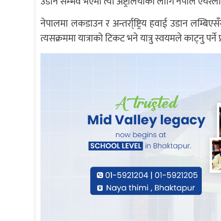
उडान सम्भव भएमा त्यो अष्ट्रेलियाका लागि नेपाल एयरलाइन्
नेपालमा लकडाउन र अन्तर्रा्ष्ट्रिय हवाई उडान लम्बि
त्यसक्रममा यात्राको टिकट भने यात्रु स्वयमले काट्नु पर्न