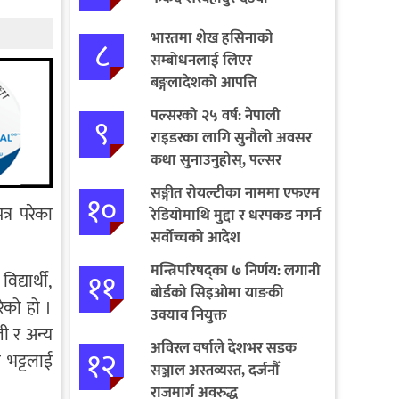
भारतमा शेख हसिनाको
८
सम्बोधनलाई लिएर
बङ्गलादेशको आपत्ति
पल्सरको २५ वर्ष: नेपाली
९
राइडरका लागि सुनौलो अवसर
कथा सुनाउनुहोस्, पल्सर
जित्नुहोस्
सङ्गीत रोयल्टीका नाममा एफएम
१०
्र परेका
रेडियोमाथि मुद्दा र धरपकड नगर्न
सर्वोच्चको आदेश
मन्त्रिपरिषद्का ७ निर्णय: लगानी
११
्यार्थी,
बोर्डको सिइओमा याङकी
ेको हो ।
उक्याव नियुक्त
ी र अन्य
अविरल वर्षाले देशभर सडक
१२
 भट्टलाई
सञ्जाल अस्तव्यस्त, दर्जनौँ
राजमार्ग अवरुद्ध