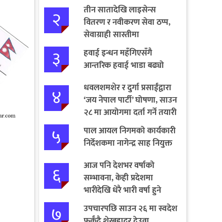
तीन सातादेखि लाइसेन्स
२
वितरण र नवीकरण सेवा ठप्प,
सेवाग्राही सास्तीमा
३
हवाई इन्धन महँगिएसँगै
आन्तरिक हवाई भाडा बढ्यो
धवलशमशेर र दुर्गा प्रसाईंद्वारा
४
‘जय नेपाल पार्टी’ घोषणा, साउन
२८ मा आयोगमा दर्ता गर्ने तयारी
५
पाल आयल निगमको कार्यकारी
निर्देशकमा नागेन्द्र साह नियुक्त
आज पनि देशभर वर्षाको
६
सम्भावना, केही प्रदेशमा
भारीदेखि धेरै भारी वर्षा हुने
चेतावनी
७
उपचारपछि साउन २६ मा स्वदेश
फर्कँदै शेरबहादुर देउवा