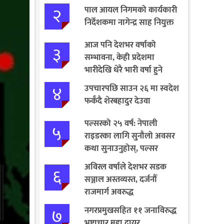
२
पाल आयल निगमको कार्यकारी
निर्देशकमा नागेन्द्र साह नियुक्त
आज पनि देशभर वर्षाको
३
सम्भावना, केही प्रदेशमा
भारीदेखि धेरै भारी वर्षा हुने
चेतावनी
४
उपचारपछि साउन २६ मा स्वदेश
फर्कँदै शेरबहादुर देउवा
पल्सरको २५ वर्ष: नेपाली
५
राइडरका लागि सुनौलो अवसर
कथा सुनाउनुहोस्, पल्सर
जित्नुहोस्
अविरल वर्षाले देशभर सडक
६
सञ्जाल अस्तव्यस्त, दर्जनौँ
राजमार्ग अवरुद्ध
७
नगरप्रमुखसहित ११ जनाविरुद्ध
भ्रष्टाचार मुद्दा दायर