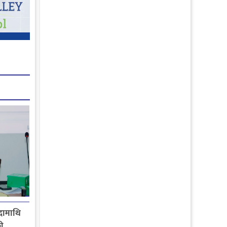
दामाथि
ो