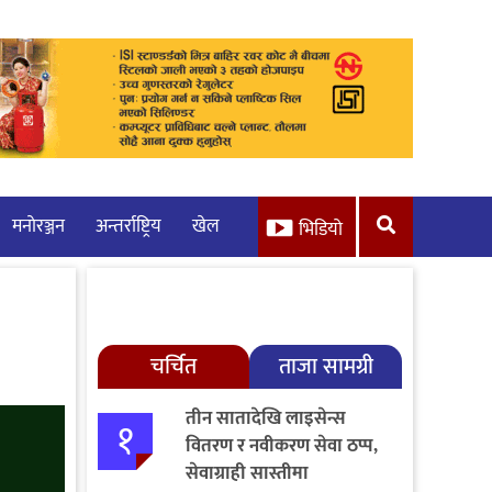
मनाेरञ्जन
अन्तर्राष्ट्रिय
खेल
भिडियो
चर्चित
ताजा सामग्री
तीन सातादेखि लाइसेन्स
१
वितरण र नवीकरण सेवा ठप्प,
सेवाग्राही सास्तीमा