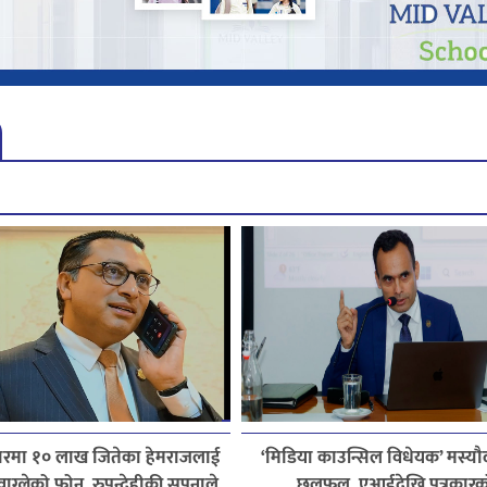
हारमा १० लाख जितेका हेमराजलाई
‘मिडिया काउन्सिल विधेयक’ मस्यौ
ी वाग्लेको फोन, रुपन्देहीकी सपनाले
छलफल, एआईदेखि पत्रकारक