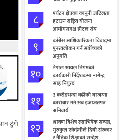
पर्यटन क्षेत्रका कानुनी जटिलता
८
हटाउन राष्ट्रिय योजना
आयोगसमक्ष होटल संघ
बागमतीका पाँचबुँदे माग
कांग्रेस आधिकारिकता विवादमा
९
पुनरवलोकन गर्न सर्वोच्चको
अनुमति
नेपाल आयल निगमको
१०
कार्यकारी निर्देशकमा नागेन्द्र
साह नियुक्त
३ करोडभन्दा बढीको घरजग्गा
११
कारोबार गर्न अब इजाजतपत्र
अनिवार्य
श्रावण विशेष रुद्राभिषेक सम्पन्न,
आज टुंगो
१२
गुरुकुल एकेडेमीले दियो संस्कार
र नैतिक शिक्षाको सन्देश