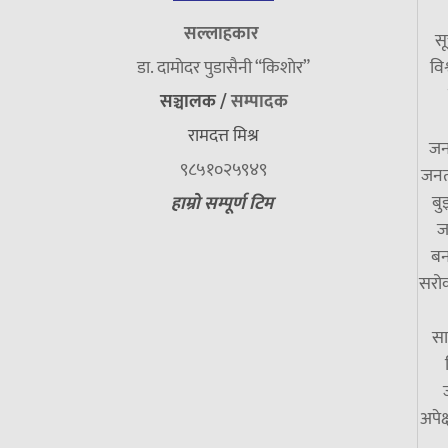
सल्लाहकार
सू
डा. दामाेदर पुडासैनी “किशाेर”
विश
सञ्चालक /
सम्पादक
रामदत्त मिश्र
जन
९८५१०२५९४९
जनत
बु
हाम्रो सम्पूर्ण टिम
ज
बन
सरोक
सा
अपेक