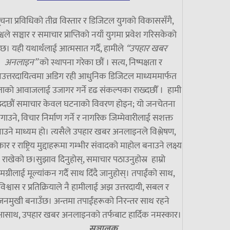
चना प्रविधिको तीव्र विस्तार र डिजिटल युगको विकाससँगै,
्वले सञ्चार र समाचार प्राप्तिको नयाँ युगमा प्रवेश गरिसकेको
छ। यही यथार्थलाई आत्मसात गर्दै, हामीले
“उपहार खबर
अनलाइन”
को स्थापना गरेका छौं । सत्य, निष्पक्षता र
उत्तरदायित्वमा अडिग रही आधुनिक डिजिटल माध्यममार्फत
ाको आवाजलाई उजागर गर्ने दृढ संकल्पका राख्दछौँ । हामी
झ्दछौं समाचार केवल घटनाको विवरण होइन; यो जनचेतना
गाउने, विचार निर्माण गर्ने र नागरिक जिम्मेवारीलाई सशक्त
ाउने माध्यम हो। त्यसैले उपहार खबर अनलाइनले विश्लेषण,
ार र राष्ट्रिय मुद्दाहरूमा गम्भीर संवादको माहोल बनाउने लक्ष्य
राखेको छ।सुझाव दिनुहोस्, समाचार पठाउनुहोस्र हाम्रो
मग्रीलाई मूल्यांकन गर्दै साथ दिँदै जानुहोस्। तपाईंको साथ,
विश्वास र प्रतिक्रियाले नै हामीलाई अझ उत्तरदायी, सबल र
जनमुखी बनाउँछ। अन्तमा तपाईंहरूको निरन्तर साथ रहने
्षासाथ, उपहार खबर अनलाइनको तर्फबाट हार्दिक नमस्कार।
सञ्चालक