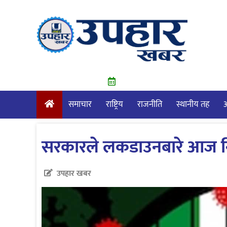
Skip
to
content
समाचार
राष्ट्रिय
राजनीति
स्थानीय तह
आ
सरकारले लकडाउनबारे आज निर्
उपहार खबर