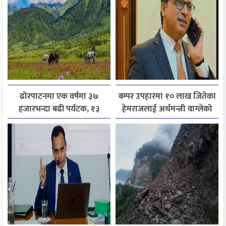
ढोरपाटनमा एक वर्षमा ३७
बम्पर उपहारमा १० लाख जितेका
हजारभन्दा बढी पर्यटक, १३
हेमराजलाई अर्थमन्त्री वाग्लेको
हजारले बढ्यो आगमन
फोन, रुपन्देहीकी सपनाले
जितिन् एक लाख