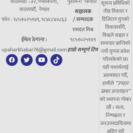
काठमाडौं –३२, पेप्सीकोला,
पुडासैनी “किशाेर”
सूचना प्रविधिको
काठमाडौँ, नेपाल
तीव्र विस्तार र
सञ्चालक
डिजिटल युगको
फोन : ९८५१०२५९४९, ९८४८८४०८६३
/
सम्पादक
विकाससँगै,
रामदत्त मिश्र
विश्वले सञ्चार र
ईमेल ठेगाना :
९८५१०२५९४९
समाचार प्राप्तिको
upaharkhabar76@gmail.com
हाम्रो सम्पूर्ण टिम
नयाँ युगमा प्रवेश
गरिसकेको छ।
यही यथार्थलाई
आत्मसात गर्दै,
हामीले
“उपहार
खबर अनलाइन”
को स्थापना गरेका
छौं । सत्य,
निष्पक्षता र
जनउत्तरदायित्वमा
अडिग रही