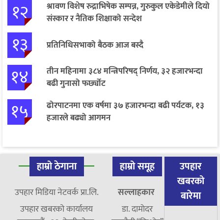
१२
श्रावण विशेष रुद्राभिषेक सम्पन्न, गुरुकुल एकेडेमीले दियो
संस्कार र नैतिक शिक्षाको सन्देश
१३
प्रतिनिधिसभाको बैठक आज बस्दै
१४
तीन महिनामा ३८४ मन्त्रिपरिषद् निर्णय, ३२ हजारभन्दा
बढी गुनासो फर्छ्योट
१५
ढोरपाटनमा एक वर्षमा ३७ हजारभन्दा बढी पर्यटक, १३
हजारले बढ्यो आगमन
हाम्रो ठेगाना
हाम्रो समूह
उपहार
खबरको
उपहार मिडिया नेटवर्क प्रा.लि.
सल्लाहकार
बारेमा
उपहार खबरको कार्यालय
डा. दामाेदर