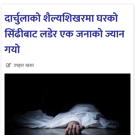
दार्चुलाको शैल्यशिखरमा घरको
सिँढीबाट लडेर एक जनाको ज्यान
गयो
उपहार खबर