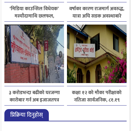
‘मिडिया काउन्सिल विधेयक’
वर्षाका कारण राजमार्ग अवरुद्ध,
मस्यौदामाथि छलफल,
यात्रा अघि सडक अवस्थाबारे
एआईदेखि पत्रकारको
जानकारी लिन आग्रह
लाइसेन्ससम्मका विषयमा
सुझाव
३ करोडभन्दा बढीको घरजग्गा
कक्षा १२ को मौका परीक्षाको
कारोबार गर्न अब इजाजतपत्र
नतिजा सार्वजनिक, ८१.१९
अनिवार्य
प्रतिशत विद्यार्थी उत्तीर्ण
प्रिक्रिया दिनुहोस्