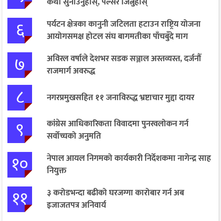
कथा सुनाउनुहोस्, पल्सर जित्नुहोस्
६
पर्यटन क्षेत्रका कानुनी जटिलता हटाउन राष्ट्रिय योजना
आयोगसमक्ष होटल संघ बागमतीका पाँचबुँदे माग
७
अविरल वर्षाले देशभर सडक सञ्जाल अस्तव्यस्त, दर्जनौँ
राजमार्ग अवरुद्ध
८
नगरप्रमुखसहित ११ जनाविरुद्ध भ्रष्टाचार मुद्दा दायर
९
कांग्रेस आधिकारिकता विवादमा पुनरवलोकन गर्न
सर्वोच्चको अनुमति
१०
नेपाल आयल निगमको कार्यकारी निर्देशकमा नागेन्द्र साह
नियुक्त
११
३ करोडभन्दा बढीको घरजग्गा कारोबार गर्न अब
इजाजतपत्र अनिवार्य