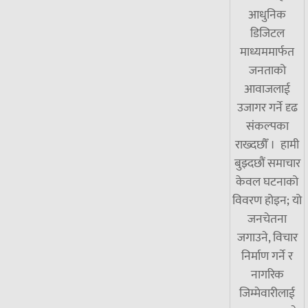
आधुनिक
डिजिटल
माध्यममार्फत
जनताको
आवाजलाई
उजागर गर्ने दृढ
संकल्पका
राख्दछौँ । हामी
बुझ्दछौं समाचार
केवल घटनाको
विवरण होइन; यो
जनचेतना
जगाउने, विचार
निर्माण गर्ने र
नागरिक
जिम्मेवारीलाई