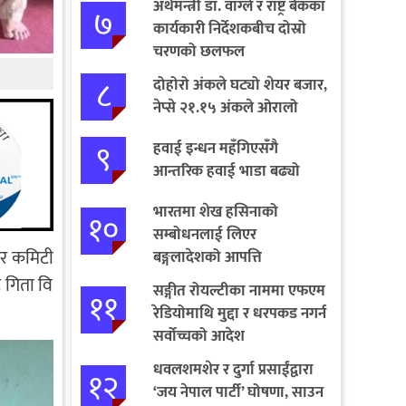
अर्थमन्त्री डा. वाग्ले र राष्ट्र बैंकका
७
कार्यकारी निर्देशकबीच दोस्रो
चरणको छलफल
८
दोहोरो अंकले घट्यो शेयर बजार,
नेप्से २१.१५ अंकले ओरालो
९
हवाई इन्धन महँगिएसँगै
आन्तरिक हवाई भाडा बढ्यो
भारतमा शेख हसिनाको
१०
सम्बोधनलाई लिएर
गर कमिटी
बङ्गलादेशको आपत्ति
 गिता वि
सङ्गीत रोयल्टीका नाममा एफएम
११
रेडियोमाथि मुद्दा र धरपकड नगर्न
सर्वोच्चको आदेश
धवलशमशेर र दुर्गा प्रसाईंद्वारा
१२
‘जय नेपाल पार्टी’ घोषणा, साउन