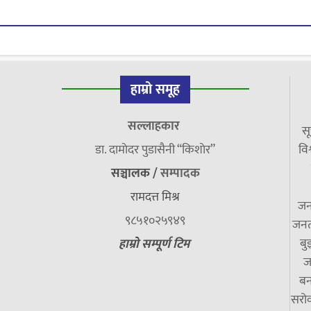
हाम्रो समूह
सल्लाहकार
सू
डा. दामाेदर पुडासैनी “किशाेर”
विश
सञ्चालक /
सम्पादक
रामदत्त मिश्र
जन
९८५१०२५९४९
जनत
बु
हाम्रो सम्पूर्ण टिम
ज
बन
सरोक