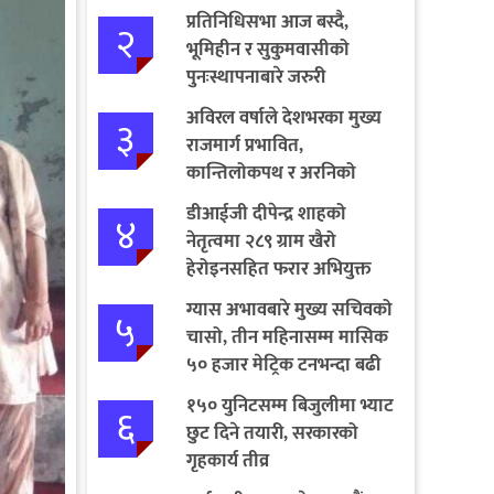
प्रतिनिधिसभा आज बस्दै,
२
भूमिहीन र सुकुमवासीको
पुनःस्थापनाबारे जरुरी
प्रस्तावमाथि छलफल हुने
अविरल वर्षाले देशभरका मुख्य
३
राजमार्ग प्रभावित,
कान्तिलोकपथ र अरनिको
राजमार्ग पूर्ण अवरुद्ध
डीआईजी दीपेन्द्र शाहको
४
नेतृत्वमा २८९ ग्राम खैरो
हेरोइनसहित फरार अभियुक्त
पक्राउ
ग्यास अभावबारे मुख्य सचिवको
५
चासो, तीन महिनासम्म मासिक
५० हजार मेट्रिक टनभन्दा बढी
आयात गर्ने निर्णय
१५० युनिटसम्म बिजुलीमा भ्याट
६
छुट दिने तयारी, सरकारको
गृहकार्य तीव्र