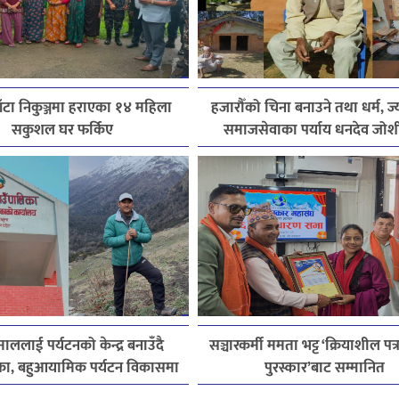
ाँटा निकुञ्जमा हराएका १४ महिला
हजारौँको चिना बनाउने तथा धर्म, ज्
सकुशल घर फर्किए
समाजसेवाका पर्याय धनदेव जो
स्मृतिमा
ाललाई पर्यटनको केन्द्र बनाउँदै
सञ्चारकर्मी ममता भट्ट ‘क्रियाशील पत
का, बहुआयामिक पर्यटन विकासमा
पुरस्कार’बाट सम्मानित
जोड