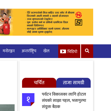
मनाेरञ्जन
अन्तर्राष्ट्रिय
खेल
भिडियो
चर्चित
ताजा सामग्री
पर्यटन विकासका लागि होटल
१
संघको साझा पहल, भक्तपुरमा
संयुक्त बैठक