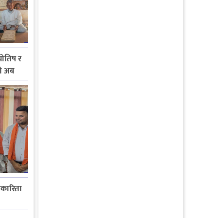
योतिष र
शी अब
्रकारिता