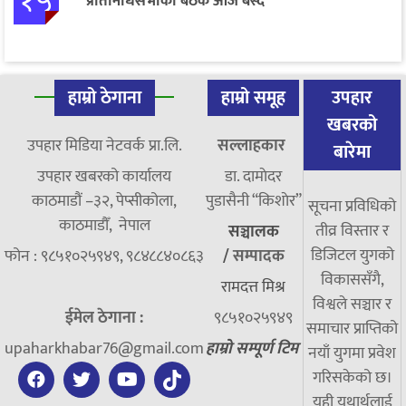
१५
प्रतिनिधिसभाको बैठक आज बस्दै
हाम्रो ठेगाना
हाम्रो समूह
उपहार
खबरको
उपहार मिडिया नेटवर्क प्रा.लि.
सल्लाहकार
बारेमा
उपहार खबरको कार्यालय
डा. दामाेदर
काठमाडौं –३२, पेप्सीकोला,
पुडासैनी “किशाेर”
सूचना प्रविधिको
काठमाडौँ, नेपाल
तीव्र विस्तार र
सञ्चालक
डिजिटल युगको
फोन : ९८५१०२५९४९, ९८४८८४०८६३
/
सम्पादक
विकाससँगै,
रामदत्त मिश्र
विश्वले सञ्चार र
ईमेल ठेगाना :
९८५१०२५९४९
समाचार प्राप्तिको
upaharkhabar76@gmail.com
हाम्रो सम्पूर्ण टिम
नयाँ युगमा प्रवेश
गरिसकेको छ।
यही यथार्थलाई