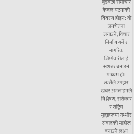
बुझ्दछौं समाचार
केवल घटनाको
विवरण होइन; यो
जनचेतना
जगाउने, विचार
निर्माण गर्ने र
नागरिक
जिम्मेवारीलाई
सशक्त बनाउने
माध्यम हो।
त्यसैले उपहार
खबर अनलाइनले
विश्लेषण, सरोकार
र राष्ट्रिय
मुद्दाहरूमा गम्भीर
संवादको माहोल
बनाउने लक्ष्य