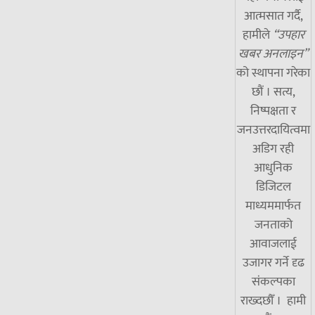
आत्मसात गर्दै,
हामीले
“उपहार
खबर अनलाइन”
को स्थापना गरेका
छौं । सत्य,
निष्पक्षता र
जनउत्तरदायित्वमा
अडिग रही
आधुनिक
डिजिटल
माध्यममार्फत
जनताको
आवाजलाई
उजागर गर्ने दृढ
संकल्पका
राख्दछौँ । हामी