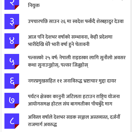
२
नियुक्त
३
उपचारपछि साउन २६ मा स्वदेश फर्कँदै शेरबहादुर देउवा
४
आज पनि देशभर वर्षाको सम्भावना, केही प्रदेशमा
भारीदेखि धेरै भारी वर्षा हुने चेतावनी
५
पल्सरको २५ वर्ष: नेपाली राइडरका लागि सुनौलो अवसर
कथा सुनाउनुहोस्, पल्सर जित्नुहोस्
६
नगरप्रमुखसहित ११ जनाविरुद्ध भ्रष्टाचार मुद्दा दायर
७
पर्यटन क्षेत्रका कानुनी जटिलता हटाउन राष्ट्रिय योजना
आयोगसमक्ष होटल संघ बागमतीका पाँचबुँदे माग
८
अविरल वर्षाले देशभर सडक सञ्जाल अस्तव्यस्त, दर्जनौँ
राजमार्ग अवरुद्ध