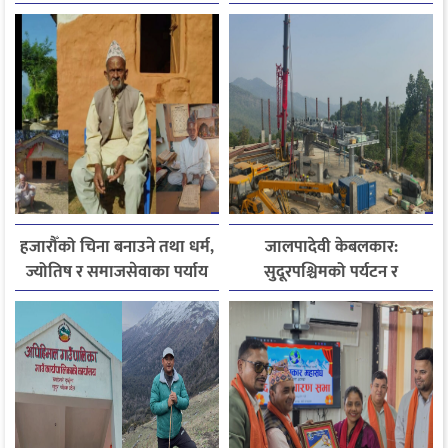
स्थानीयले मागे तत्काल पर्खाल
निर्माण
हजारौँको चिना बनाउने तथा धर्म,
जालपादेवी केबलकार:
ज्योतिष र समाजसेवाका पर्याय
सुदूरपश्चिमको पर्यटन र
धनदेव जोशी अब स्मृतिमा
समृद्धिको नयाँ आधार