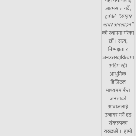
यही यथार्थलाई
आत्मसात गर्दै,
हामीले
“उपहार
खबर अनलाइन”
को स्थापना गरेका
छौं । सत्य,
निष्पक्षता र
जनउत्तरदायित्वमा
अडिग रही
आधुनिक
डिजिटल
माध्यममार्फत
जनताको
आवाजलाई
उजागर गर्ने दृढ
संकल्पका
राख्दछौँ । हामी