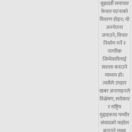
बुझ्दछौं समाचार
केवल घटनाको
विवरण होइन; यो
जनचेतना
जगाउने, विचार
निर्माण गर्ने र
नागरिक
जिम्मेवारीलाई
सशक्त बनाउने
माध्यम हो।
त्यसैले उपहार
खबर अनलाइनले
विश्लेषण, सरोकार
र राष्ट्रिय
मुद्दाहरूमा गम्भीर
संवादको माहोल
बनाउने लक्ष्य