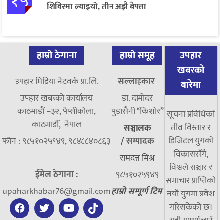
१५
शिविरमा ल्याइयो, तीन अझै बेपत्ता
हाम्रो ठेगाना
हाम्रो समूह
उपहार
खबरको
उपहार मिडिया नेटवर्क प्रा.लि.
सल्लाहकार
बारेमा
उपहार खबरको कार्यालय
डा. दामाेदर
काठमाडौं –३२, पेप्सीकोला,
पुडासैनी “किशाेर”
सूचना प्रविधिको
काठमाडौँ, नेपाल
तीव्र विस्तार र
सञ्चालक
डिजिटल युगको
फोन : ९८५१०२५९४९, ९८४८८४०८६३
/
सम्पादक
विकाससँगै,
रामदत्त मिश्र
विश्वले सञ्चार र
ईमेल ठेगाना :
९८५१०२५९४९
समाचार प्राप्तिको
upaharkhabar76@gmail.com
हाम्रो सम्पूर्ण टिम
नयाँ युगमा प्रवेश
गरिसकेको छ।