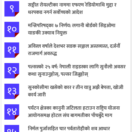
९
सङ्गीत रोयल्टीका नाममा एफएम रेडियोमाथि मुद्दा र
धरपकड नगर्न सर्वोच्चको आदेश
१०
मन्त्रिपरिषद्का ७ निर्णय: लगानी बोर्डको सिइओमा
याङकी उक्याव नियुक्त
११
अविरल वर्षाले देशभर सडक सञ्जाल अस्तव्यस्त, दर्जनौँ
राजमार्ग अवरुद्ध
१२
पल्सरको २५ वर्ष: नेपाली राइडरका लागि सुनौलो अवसर
कथा सुनाउनुहोस्, पल्सर जित्नुहोस्
१३
सुनकोसीमा खसेको कार र तीन यात्रु अझै बेपत्ता, खोजी
कार्य जारी
१४
पर्यटन क्षेत्रका कानुनी जटिलता हटाउन राष्ट्रिय योजना
आयोगसमक्ष होटल संघ बागमतीका पाँचबुँदे माग
निर्मल पुर्जासहित चार पर्वतारोहीको शव आधार