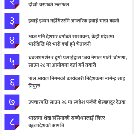
२
दोस्रो चरणको छलफल
३
हवाई इन्धन महँगिएसँगै आन्तरिक हवाई भाडा बढ्यो
४
आज पनि देशभर वर्षाको सम्भावना, केही प्रदेशमा
भारीदेखि धेरै भारी वर्षा हुने चेतावनी
५
धवलशमशेर र दुर्गा प्रसाईंद्वारा ‘जय नेपाल पार्टी’ घोषणा,
साउन २८ मा आयोगमा दर्ता गर्ने तयारी
६
पाल आयल निगमको कार्यकारी निर्देशकमा नागेन्द्र साह
नियुक्त
७
उपचारपछि साउन २६ मा स्वदेश फर्कँदै शेरबहादुर देउवा
८
भारतमा शेख हसिनाको सम्बोधनलाई लिएर
बङ्गलादेशको आपत्ति