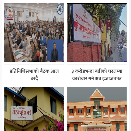
गुनासो फर्छ्योट
जानकारी लिन आग्रह
प्रतिनिधिसभाको बैठक आज
३ करोडभन्दा बढीको घरजग्गा
बस्दै
कारोबार गर्न अब इजाजतपत्र
अनिवार्य