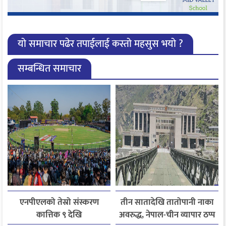
यो समाचार पढेर तपाईलाई कस्तो महसुस भयो ?
सम्बन्धित समाचार
एनपीएलको तेस्रो संस्करण
तीन सातादेखि तातोपानी नाका
कात्तिक ९ देखि
अवरुद्ध, नेपाल-चीन व्यापार ठप्प