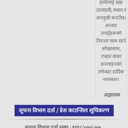
हामीलाई अझ
उत्तरदायी, सबल र
जनमुखी बनाउँछ।
अन्तमा
तपाईंहरूको
निरन्तर साथ रहने
अपेक्षासाथ,
उपहार खबर
अनलाइनको
तर्फबाट हार्दिक
नमस्कार।
सञ्चालक
सूचना विभाग दर्ता / प्रेस काउन्सिल सूचिकरण
सूचना विभाग दर्ता नम्बर : १६९८/०७६-७७