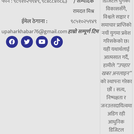
डिजिटल युगको
फोन : ९८५१०२५९४९, ९८४८८४०८६३
/
सम्पादक
विकाससँगै,
रामदत्त मिश्र
विश्वले सञ्चार र
ईमेल ठेगाना :
९८५१०२५९४९
समाचार प्राप्तिको
upaharkhabar76@gmail.com
हाम्रो सम्पूर्ण टिम
नयाँ युगमा प्रवेश
गरिसकेको छ।
यही यथार्थलाई
आत्मसात गर्दै,
हामीले
“उपहार
खबर अनलाइन”
को स्थापना गरेका
छौं । सत्य,
निष्पक्षता र
जनउत्तरदायित्वमा
अडिग रही
आधुनिक
डिजिटल