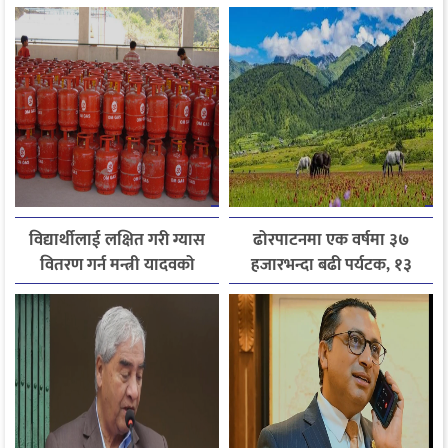
विद्यार्थीलाई लक्षित गरी ग्यास
ढोरपाटनमा एक वर्षमा ३७
वितरण गर्न मन्त्री यादवको
हजारभन्दा बढी पर्यटक, १३
निर्देशन
हजारले बढ्यो आगमन