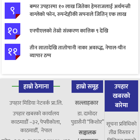
९
बम्पर उपहारमा १० लाख जितेका हेमराजलाई अर्थमन्त्री
वाग्लेको फोन, रुपन्देहीकी सपनाले जितिन् एक लाख
१०
एनपीएलको तेस्रो संस्करण कात्तिक ९ देखि
११
तीन सातादेखि तातोपानी नाका अवरुद्ध, नेपाल-चीन
व्यापार ठप्प
हाम्रो ठेगाना
हाम्रो समूह
उपहार
खबरको
उपहार मिडिया नेटवर्क प्रा.लि.
सल्लाहकार
बारेमा
उपहार खबरको कार्यालय
डा. दामाेदर
काठमाडौं –३२, पेप्सीकोला,
पुडासैनी “किशाेर”
सूचना प्रविधिको
काठमाडौँ, नेपाल
तीव्र विस्तार र
सञ्चालक