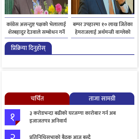
कांग्रेस असन्तुष्ट पक्षको भेलालाई
बम्पर उपहारमा १० लाख जितेका
शेरबहादुर देउवाले सम्बोधन गर्ने
हेमराजलाई अर्थमन्त्री वाग्लेको
फोन, रुपन्देहीकी सपनाले
प्रिक्रिया दिनुहोस्
जितिन् एक लाख
चर्चित
ताजा सामग्री
१
३ करोडभन्दा बढीको घरजग्गा कारोबार गर्न अब
इजाजतपत्र अनिवार्य
२
प्रतिनिधिसभाको बैठक आज बस्दै