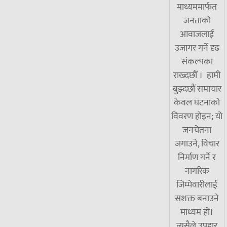
माध्यममार्फत
जनताको
आवाजलाई
उजागर गर्ने दृढ
संकल्पका
राख्दछौँ । हामी
बुझ्दछौं समाचार
केवल घटनाको
विवरण होइन; यो
जनचेतना
जगाउने, विचार
निर्माण गर्ने र
नागरिक
जिम्मेवारीलाई
सशक्त बनाउने
माध्यम हो।
त्यसैले उपहार