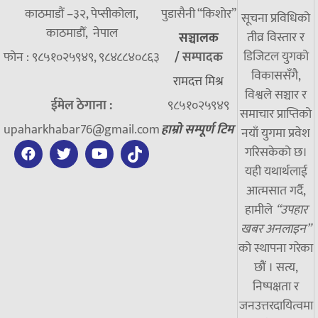
काठमाडौं –३२, पेप्सीकोला,
पुडासैनी “किशाेर”
सूचना प्रविधिको
काठमाडौँ, नेपाल
तीव्र विस्तार र
सञ्चालक
डिजिटल युगको
फोन : ९८५१०२५९४९, ९८४८८४०८६३
/
सम्पादक
विकाससँगै,
रामदत्त मिश्र
विश्वले सञ्चार र
ईमेल ठेगाना :
९८५१०२५९४९
समाचार प्राप्तिको
upaharkhabar76@gmail.com
हाम्रो सम्पूर्ण टिम
नयाँ युगमा प्रवेश
गरिसकेको छ।
यही यथार्थलाई
आत्मसात गर्दै,
हामीले
“उपहार
खबर अनलाइन”
को स्थापना गरेका
छौं । सत्य,
निष्पक्षता र
जनउत्तरदायित्वमा