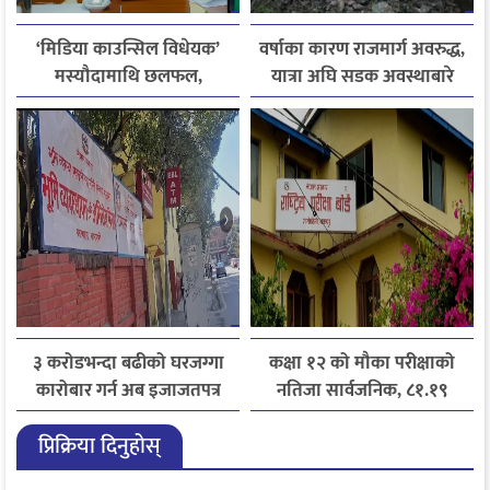
‘मिडिया काउन्सिल विधेयक’
वर्षाका कारण राजमार्ग अवरुद्ध,
मस्यौदामाथि छलफल,
यात्रा अघि सडक अवस्थाबारे
एआईदेखि पत्रकारको
जानकारी लिन आग्रह
लाइसेन्ससम्मका विषयमा
सुझाव
३ करोडभन्दा बढीको घरजग्गा
कक्षा १२ को मौका परीक्षाको
कारोबार गर्न अब इजाजतपत्र
नतिजा सार्वजनिक, ८१.१९
अनिवार्य
प्रतिशत विद्यार्थी उत्तीर्ण
प्रिक्रिया दिनुहोस्