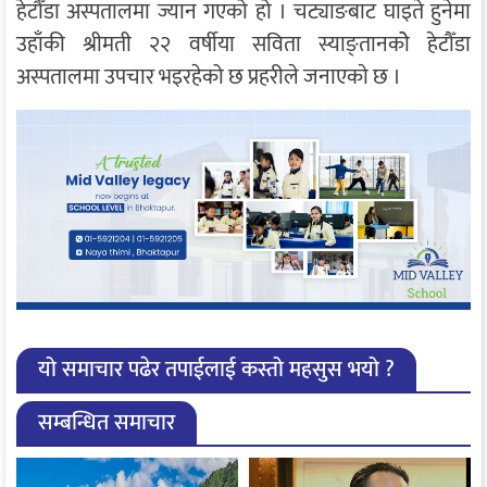
हेटौँडा अस्पतालमा ज्यान गएको हो । चट्याङबाट घाइते हुनेमा
उहाँकी श्रीमती २२ वर्षीया सविता स्याङ्तानकोे हेटौँडा
अस्पतालमा उपचार भइरहेको छ प्रहरीले जनाएकाे छ ।
यो समाचार पढेर तपाईलाई कस्तो महसुस भयो ?
सम्बन्धित समाचार