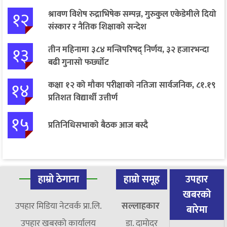
१२
श्रावण विशेष रुद्राभिषेक सम्पन्न, गुरुकुल एकेडेमीले दियो
संस्कार र नैतिक शिक्षाको सन्देश
१३
तीन महिनामा ३८४ मन्त्रिपरिषद् निर्णय, ३२ हजारभन्दा
बढी गुनासो फर्छ्योट
१४
कक्षा १२ को मौका परीक्षाको नतिजा सार्वजनिक, ८१.१९
प्रतिशत विद्यार्थी उत्तीर्ण
१५
प्रतिनिधिसभाको बैठक आज बस्दै
हाम्रो ठेगाना
हाम्रो समूह
उपहार
खबरको
उपहार मिडिया नेटवर्क प्रा.लि.
सल्लाहकार
बारेमा
उपहार खबरको कार्यालय
डा. दामाेदर