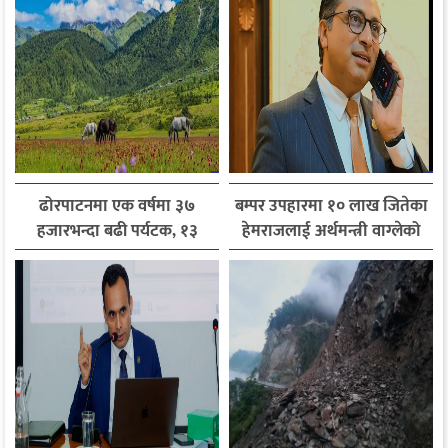
ढोरपाटनमा एक वर्षमा ३७
बम्पर उपहारमा १० लाख जितेका
हजारभन्दा बढी पर्यटक, १३
हेमराजलाई अर्थमन्त्री वाग्लेको
हजारले बढ्यो आगमन
फोन, रुपन्देहीकी सपनाले
जितिन् एक लाख