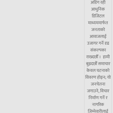
अडिग रही
आधुनिक
डिजिटल
माध्यममार्फत
जनताको
आवाजलाई
उजागर गर्ने दृढ
संकल्पका
राख्दछौँ । हामी
बुझ्दछौं समाचार
केवल घटनाको
विवरण होइन; यो
जनचेतना
जगाउने, विचार
निर्माण गर्ने र
नागरिक
जिम्मेवारीलाई