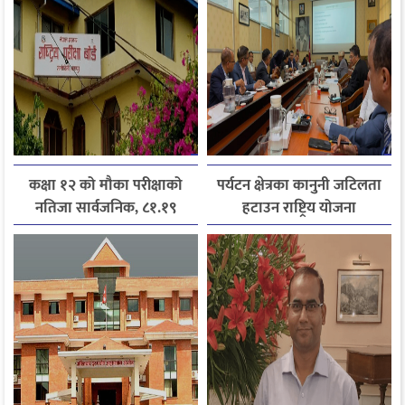
कक्षा १२ को मौका परीक्षाको
पर्यटन क्षेत्रका कानुनी जटिलता
नतिजा सार्वजनिक, ८१.१९
हटाउन राष्ट्रिय योजना
प्रतिशत विद्यार्थी उत्तीर्ण
आयोगसमक्ष होटल संघ
बागमतीका पाँचबुँदे माग