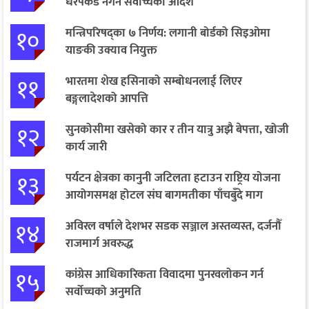
धरपकड नगर्न सर्वोच्चको आदेश
१०
मन्त्रिपरिषद्का ७ निर्णय: लगानी बोर्डको सिइओमा
याङकी उक्याव नियुक्त
११
भारतमा शेख हसिनाको सम्बोधनलाई लिएर
बङ्गलादेशको आपत्ति
१२
सुनकोसीमा खसेको कार र तीन यात्रु अझै बेपत्ता, खोजी
कार्य जारी
१३
पर्यटन क्षेत्रका कानुनी जटिलता हटाउन राष्ट्रिय योजना
आयोगसमक्ष होटल संघ बागमतीका पाँचबुँदे माग
१४
अविरल वर्षाले देशभर सडक सञ्जाल अस्तव्यस्त, दर्जनौँ
राजमार्ग अवरुद्ध
१५
कांग्रेस आधिकारिकता विवादमा पुनरवलोकन गर्न
सर्वोच्चको अनुमति