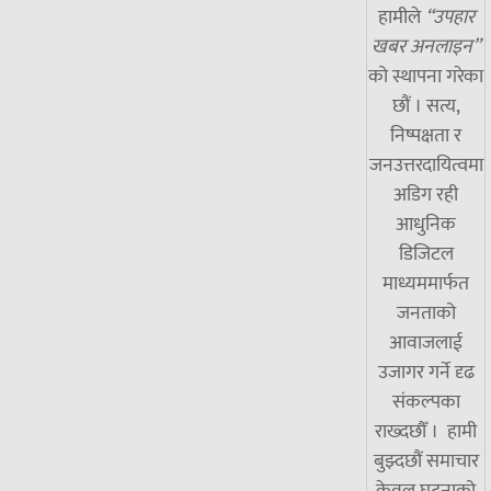
हामीले
“उपहार
खबर अनलाइन”
को स्थापना गरेका
छौं । सत्य,
निष्पक्षता र
जनउत्तरदायित्वमा
अडिग रही
आधुनिक
डिजिटल
माध्यममार्फत
जनताको
आवाजलाई
उजागर गर्ने दृढ
संकल्पका
राख्दछौँ । हामी
बुझ्दछौं समाचार