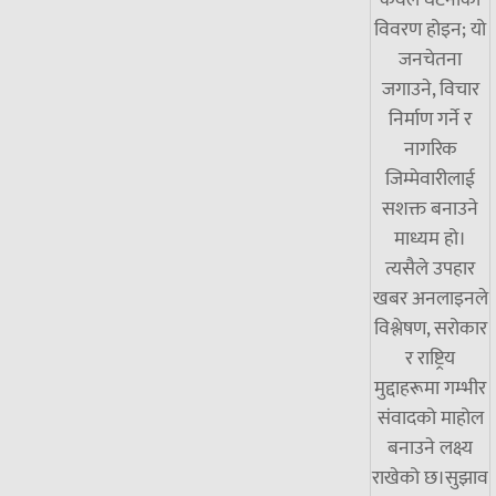
केवल घटनाको
विवरण होइन; यो
जनचेतना
जगाउने, विचार
निर्माण गर्ने र
नागरिक
जिम्मेवारीलाई
सशक्त बनाउने
माध्यम हो।
त्यसैले उपहार
खबर अनलाइनले
विश्लेषण, सरोकार
र राष्ट्रिय
मुद्दाहरूमा गम्भीर
संवादको माहोल
बनाउने लक्ष्य
राखेको छ।सुझाव