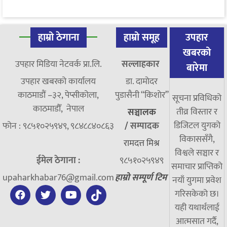
हाम्रो ठेगाना
हाम्रो समूह
उपहार
खबरको
उपहार मिडिया नेटवर्क प्रा.लि.
सल्लाहकार
बारेमा
उपहार खबरको कार्यालय
डा. दामाेदर
काठमाडौं –३२, पेप्सीकोला,
पुडासैनी “किशाेर”
सूचना प्रविधिको
काठमाडौँ, नेपाल
तीव्र विस्तार र
सञ्चालक
डिजिटल युगको
फोन : ९८५१०२५९४९, ९८४८८४०८६३
/
सम्पादक
विकाससँगै,
रामदत्त मिश्र
विश्वले सञ्चार र
ईमेल ठेगाना :
९८५१०२५९४९
समाचार प्राप्तिको
upaharkhabar76@gmail.com
हाम्रो सम्पूर्ण टिम
नयाँ युगमा प्रवेश
गरिसकेको छ।
यही यथार्थलाई
आत्मसात गर्दै,