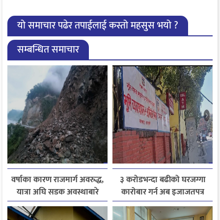
यो समाचार पढेर तपाईलाई कस्तो महसुस भयो ?
सम्बन्धित समाचार
वर्षाका कारण राजमार्ग अवरुद्ध,
३ करोडभन्दा बढीको घरजग्गा
यात्रा अघि सडक अवस्थाबारे
कारोबार गर्न अब इजाजतपत्र
जानकारी लिन आग्रह
अनिवार्य