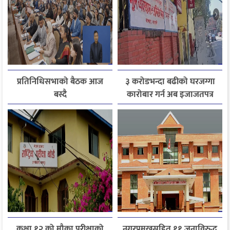
प्रतिनिधिसभाको बैठक आज
३ करोडभन्दा बढीको घरजग्गा
बस्दै
कारोबार गर्न अब इजाजतपत्र
अनिवार्य
कक्षा १२ को मौका परीक्षाको
नगरप्रमुखसहित ११ जनाविरुद्ध