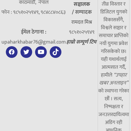
काठमाडौँ, नेपाल
तीव्र विस्तार र
सञ्चालक
डिजिटल युगको
फोन : ९८५१०२५९४९, ९८४८८४०८६३
/
सम्पादक
विकाससँगै,
रामदत्त मिश्र
विश्वले सञ्चार र
ईमेल ठेगाना :
९८५१०२५९४९
समाचार प्राप्तिको
upaharkhabar76@gmail.com
हाम्रो सम्पूर्ण टिम
नयाँ युगमा प्रवेश
गरिसकेको छ।
यही यथार्थलाई
आत्मसात गर्दै,
हामीले
“उपहार
खबर अनलाइन”
को स्थापना गरेका
छौं । सत्य,
निष्पक्षता र
जनउत्तरदायित्वमा
अडिग रही
आधुनिक