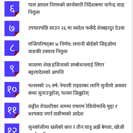
६
पाल आयल निगमको कार्यकारी निर्देशकमा नागेन्द्र साह
नियुक्त
७
उपचारपछि साउन २६ मा स्वदेश फर्कँदै शेरबहादुर देउवा
८
मन्त्रिपरिषद्का ७ निर्णय: लगानी बोर्डको सिइओमा
याङकी उक्याव नियुक्त
९
भारतमा शेख हसिनाको सम्बोधनलाई लिएर
बङ्गलादेशको आपत्ति
१०
पल्सरको २५ वर्ष: नेपाली राइडरका लागि सुनौलो अवसर
कथा सुनाउनुहोस्, पल्सर जित्नुहोस्
११
सङ्गीत रोयल्टीका नाममा एफएम रेडियोमाथि मुद्दा र
धरपकड नगर्न सर्वोच्चको आदेश
१२
सुनकोसीमा खसेको कार र तीन यात्रु अझै बेपत्ता, खोजी