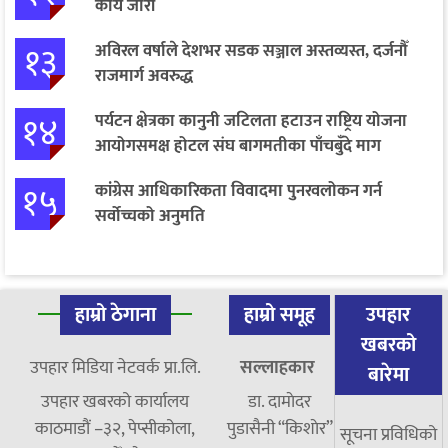
कार्य जारी
१३
अविरल वर्षाले देशभर सडक सञ्जाल अस्तव्यस्त, दर्जनौँ
राजमार्ग अवरुद्ध
१४
पर्यटन क्षेत्रका कानुनी जटिलता हटाउन राष्ट्रिय योजना
आयोगसमक्ष होटल संघ बागमतीका पाँचबुँदे माग
१५
कांग्रेस आधिकारिकता विवादमा पुनरवलोकन गर्न
सर्वोच्चको अनुमति
हाम्रो ठेगाना
हाम्रो समूह
उपहार
खबरको
उपहार मिडिया नेटवर्क प्रा.लि.
सल्लाहकार
बारेमा
उपहार खबरको कार्यालय
डा. दामाेदर
काठमाडौं –३२, पेप्सीकोला,
पुडासैनी “किशाेर”
सूचना प्रविधिको