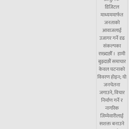
डिजिटल
माध्यममार्फत
जनताको
आवाजलाई
उजागर गर्ने दृढ
संकल्पका
राख्दछौँ । हामी
बुझ्दछौं समाचार
केवल घटनाको
विवरण होइन; यो
जनचेतना
जगाउने, विचार
निर्माण गर्ने र
नागरिक
जिम्मेवारीलाई
सशक्त बनाउने