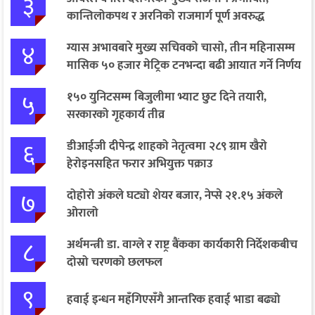
३
कान्तिलोकपथ र अरनिको राजमार्ग पूर्ण अवरुद्ध
४
ग्यास अभावबारे मुख्य सचिवको चासो, तीन महिनासम्म
मासिक ५० हजार मेट्रिक टनभन्दा बढी आयात गर्ने निर्णय
५
१५० युनिटसम्म बिजुलीमा भ्याट छुट दिने तयारी,
सरकारको गृहकार्य तीव्र
६
डीआईजी दीपेन्द्र शाहको नेतृत्वमा २८९ ग्राम खैरो
हेरोइनसहित फरार अभियुक्त पक्राउ
७
दोहोरो अंकले घट्यो शेयर बजार, नेप्से २१.१५ अंकले
ओरालो
८
अर्थमन्त्री डा. वाग्ले र राष्ट्र बैंकका कार्यकारी निर्देशकबीच
दोस्रो चरणको छलफल
९
हवाई इन्धन महँगिएसँगै आन्तरिक हवाई भाडा बढ्यो