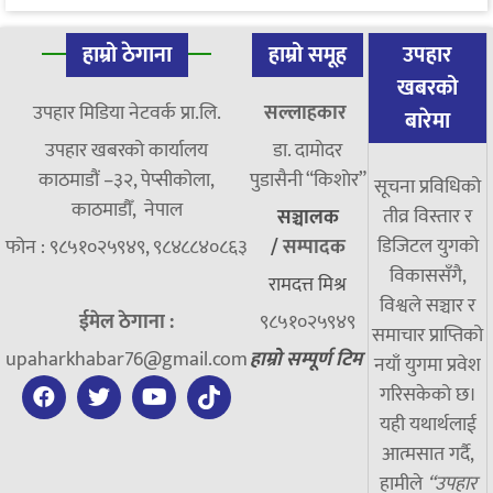
हाम्रो ठेगाना
हाम्रो समूह
उपहार
खबरको
उपहार मिडिया नेटवर्क प्रा.लि.
सल्लाहकार
बारेमा
उपहार खबरको कार्यालय
डा. दामाेदर
काठमाडौं –३२, पेप्सीकोला,
पुडासैनी “किशाेर”
सूचना प्रविधिको
काठमाडौँ, नेपाल
तीव्र विस्तार र
सञ्चालक
डिजिटल युगको
फोन : ९८५१०२५९४९, ९८४८८४०८६३
/
सम्पादक
विकाससँगै,
रामदत्त मिश्र
विश्वले सञ्चार र
ईमेल ठेगाना :
९८५१०२५९४९
समाचार प्राप्तिको
upaharkhabar76@gmail.com
हाम्रो सम्पूर्ण टिम
नयाँ युगमा प्रवेश
गरिसकेको छ।
यही यथार्थलाई
आत्मसात गर्दै,
हामीले
“उपहार