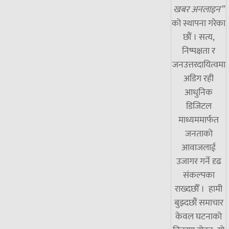
खबर अनलाइन”
को स्थापना गरेका
छौं । सत्य,
निष्पक्षता र
जनउत्तरदायित्वमा
अडिग रही
आधुनिक
डिजिटल
माध्यममार्फत
जनताको
आवाजलाई
उजागर गर्ने दृढ
संकल्पका
राख्दछौँ । हामी
बुझ्दछौं समाचार
केवल घटनाको