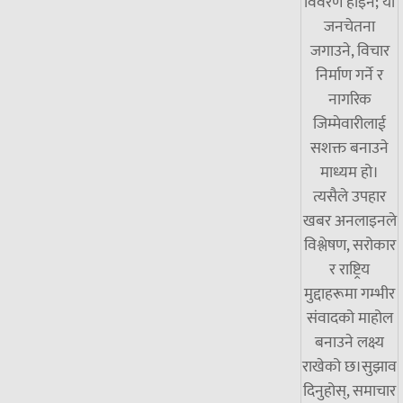
विवरण होइन; यो
जनचेतना
जगाउने, विचार
निर्माण गर्ने र
नागरिक
जिम्मेवारीलाई
सशक्त बनाउने
माध्यम हो।
त्यसैले उपहार
खबर अनलाइनले
विश्लेषण, सरोकार
र राष्ट्रिय
मुद्दाहरूमा गम्भीर
संवादको माहोल
बनाउने लक्ष्य
राखेको छ।सुझाव
दिनुहोस्, समाचार