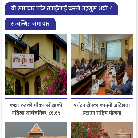
यो समाचार पढेर तपाईलाई कस्तो महसुस भयो ?
सम्बन्धित समाचार
कक्षा १२ को मौका परीक्षाको
पर्यटन क्षेत्रका कानुनी जटिलता
नतिजा सार्वजनिक, ८१.१९
हटाउन राष्ट्रिय योजना
प्रतिशत विद्यार्थी उत्तीर्ण
आयोगसमक्ष होटल संघ
बागमतीका पाँचबुँदे माग