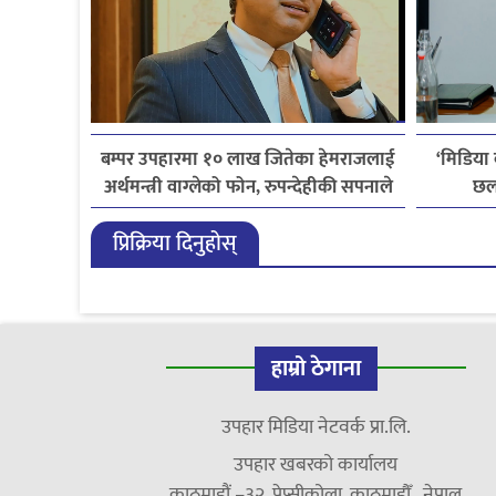
बम्पर उपहारमा १० लाख जितेका हेमराजलाई
‘मिडिया
अर्थमन्त्री वाग्लेको फोन, रुपन्देहीकी सपनाले
छल
जितिन् एक लाख
लाइ
प्रिक्रिया दिनुहोस्
हाम्रो ठेगाना
उपहार मिडिया नेटवर्क प्रा.लि.
उपहार खबरको कार्यालय
काठमाडौं –३२, पेप्सीकोला, काठमाडौँ, नेपाल