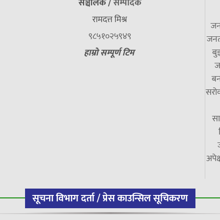
सञ्चालक /
सम्पादक
रामदत्त मिश्र
जन
९८५१०२५९४९
जनत
बु
हाम्रो सम्पूर्ण टिम
ज
बन
सरोक
सा
अपेक
सूचना विभाग दर्ता / प्रेस काउन्सिल सूचिकरण