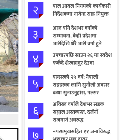
२
पाल आयल निगमको कार्यकारी
निर्देशकमा नागेन्द्र साह नियुक्त
आज पनि देशभर वर्षाको
३
सम्भावना, केही प्रदेशमा
भारीदेखि धेरै भारी वर्षा हुने
चेतावनी
४
उपचारपछि साउन २६ मा स्वदेश
फर्कँदै शेरबहादुर देउवा
पल्सरको २५ वर्ष: नेपाली
५
राइडरका लागि सुनौलो अवसर
कथा सुनाउनुहोस्, पल्सर
जित्नुहोस्
अविरल वर्षाले देशभर सडक
६
सञ्जाल अस्तव्यस्त, दर्जनौँ
राजमार्ग अवरुद्ध
७
नगरप्रमुखसहित ११ जनाविरुद्ध
भ्रष्टाचार मुद्दा दायर