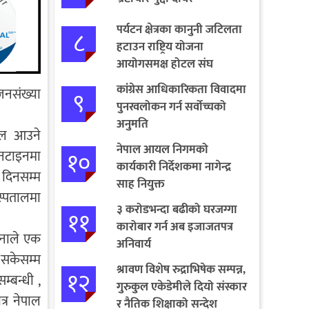
पर्यटन क्षेत्रका कानुनी जटिलता
८
हटाउन राष्ट्रिय योजना
आयोगसमक्ष होटल संघ
बागमतीका पाँचबुँदे माग
कांग्रेस आधिकारिकता विवादमा
जनसंख्या
९
पुनरवलोकन गर्न सर्वोच्चको
अनुमति
पाल आउने
नेपाल आयल निगमको
१०
ेनटाइनमा
कार्यकारी निर्देशकमा नागेन्द्र
 दिनसम्म
साह नियुक्त
स्पतालमा
३ करोडभन्दा बढीको घरजग्गा
११
कारोबार गर्न अब इजाजतपत्र
जनाले एक
अनिवार्य
 सकेसम्म
श्रावण विशेष रुद्राभिषेक सम्पन्न,
१२
म्बन्धी ,
गुरुकुल एकेडेमीले दियो संस्कार
्र नेपाल
र नैतिक शिक्षाको सन्देश