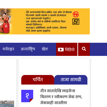
मनाेरञ्जन
अन्तर्राष्ट्रिय
खेल
भिडियो
चर्चित
ताजा सामग्री
तीन सातादेखि लाइसेन्स
१
वितरण र नवीकरण सेवा ठप्प,
सेवाग्राही सास्तीमा