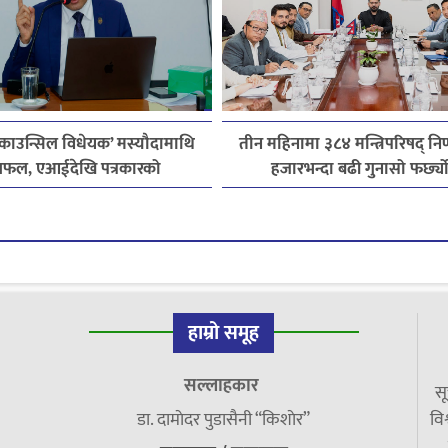
 काउन्सिल विधेयक’ मस्यौदामाथि
तीन महिनामा ३८४ मन्त्रिपरिषद् निर
फल, एआईदेखि पत्रकारको
हजारभन्दा बढी गुनासो फर्छ्य
सेन्ससम्मका विषयमा सुझाव
हाम्रो समूह
सल्लाहकार
सू
डा. दामाेदर पुडासैनी “किशाेर”
विश