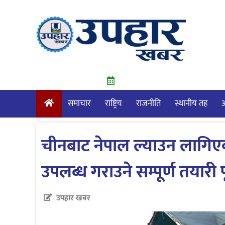
Skip
to
content
समाचार
राष्ट्रिय
राजनीति
स्थानीय तह
आ
चीनबाट नेपाल ल्याउन लागिएका
उपलब्ध गराउने सम्पूर्ण तयारी प
उपहार खबर