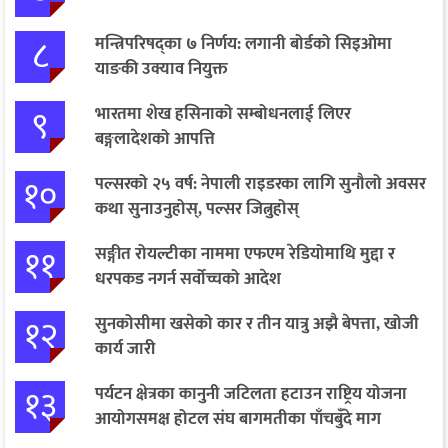
८
मन्त्रिपरिषद्का ७ निर्णय: लगानी बोर्डको सिइओमा
याङकी उक्याव नियुक्त
९
भारतमा शेख हसिनाको सम्बोधनलाई लिएर
बङ्गलादेशको आपत्ति
१०
पल्सरको २५ वर्ष: नेपाली राइडरका लागि सुनौलो अवसर
कथा सुनाउनुहोस्, पल्सर जित्नुहोस्
११
सङ्गीत रोयल्टीका नाममा एफएम रेडियोमाथि मुद्दा र
धरपकड नगर्न सर्वोच्चको आदेश
१२
सुनकोसीमा खसेको कार र तीन यात्रु अझै बेपत्ता, खोजी
कार्य जारी
१३
पर्यटन क्षेत्रका कानुनी जटिलता हटाउन राष्ट्रिय योजना
आयोगसमक्ष होटल संघ बागमतीका पाँचबुँदे माग