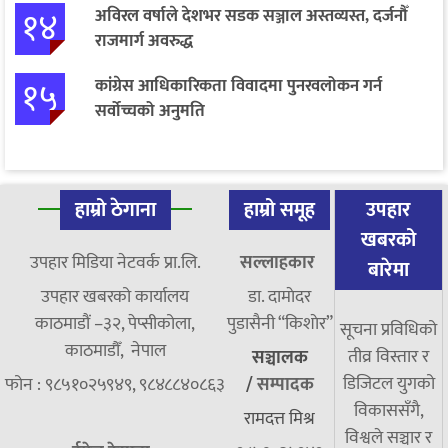
१४
अविरल वर्षाले देशभर सडक सञ्जाल अस्तव्यस्त, दर्जनौँ
राजमार्ग अवरुद्ध
१५
कांग्रेस आधिकारिकता विवादमा पुनरवलोकन गर्न
सर्वोच्चको अनुमति
हाम्रो ठेगाना
हाम्रो समूह
उपहार
खबरको
उपहार मिडिया नेटवर्क प्रा.लि.
सल्लाहकार
बारेमा
उपहार खबरको कार्यालय
डा. दामाेदर
काठमाडौं –३२, पेप्सीकोला,
पुडासैनी “किशाेर”
सूचना प्रविधिको
काठमाडौँ, नेपाल
तीव्र विस्तार र
सञ्चालक
डिजिटल युगको
फोन : ९८५१०२५९४९, ९८४८८४०८६३
/
सम्पादक
विकाससँगै,
रामदत्त मिश्र
विश्वले सञ्चार र