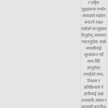
र राष्ट्रिय
मुद्दाहरूमा गम्भीर
संवादको माहोल
बनाउने लक्ष्य
राखेको छ।सुझाव
दिनुहोस्, समाचार
पठाउनुहोस्र हाम्रो
सामग्रीलाई
मूल्यांकन गर्दै
साथ दिँदै
जानुहोस्।
तपाईंको साथ,
विश्वास र
प्रतिक्रियाले नै
हामीलाई अझ
उत्तरदायी, सबल र
जनमुखी बनाउँछ।