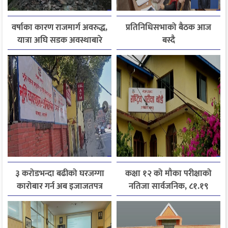
वर्षाका कारण राजमार्ग अवरुद्ध,
प्रतिनिधिसभाको बैठक आज
यात्रा अघि सडक अवस्थाबारे
बस्दै
जानकारी लिन आग्रह
३ करोडभन्दा बढीको घरजग्गा
कक्षा १२ को मौका परीक्षाको
कारोबार गर्न अब इजाजतपत्र
नतिजा सार्वजनिक, ८१.१९
अनिवार्य
प्रतिशत विद्यार्थी उत्तीर्ण