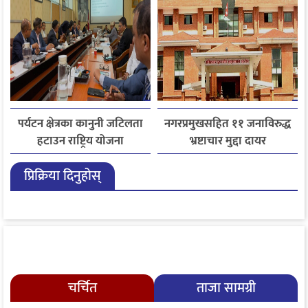
पर्यटन क्षेत्रका कानुनी जटिलता
नगरप्रमुखसहित ११ जनाविरुद्ध
हटाउन राष्ट्रिय योजना
भ्रष्टाचार मुद्दा दायर
आयोगसमक्ष होटल संघ
प्रिक्रिया दिनुहोस्
बागमतीका पाँचबुँदे माग
चर्चित
ताजा सामग्री