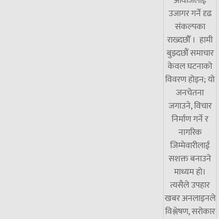
आवाजलाई
उजागर गर्ने दृढ
संकल्पका
राख्दछौँ । हामी
बुझ्दछौं समाचार
केवल घटनाको
विवरण होइन; यो
जनचेतना
जगाउने, विचार
निर्माण गर्ने र
नागरिक
जिम्मेवारीलाई
सशक्त बनाउने
माध्यम हो।
त्यसैले उपहार
खबर अनलाइनले
विश्लेषण, सरोकार