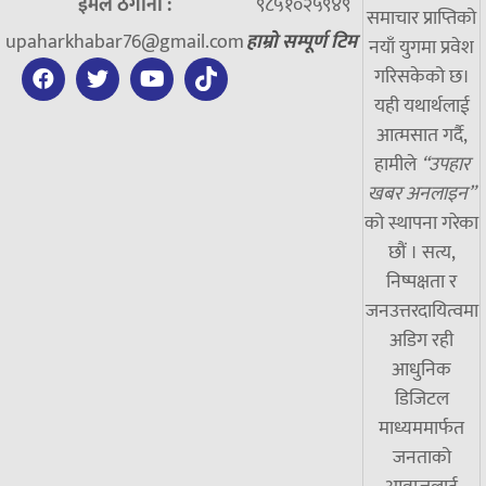
ईमेल ठेगाना :
९८५१०२५९४९
समाचार प्राप्तिको
upaharkhabar76@gmail.com
हाम्रो सम्पूर्ण टिम
नयाँ युगमा प्रवेश
गरिसकेको छ।
यही यथार्थलाई
आत्मसात गर्दै,
हामीले
“उपहार
खबर अनलाइन”
को स्थापना गरेका
छौं । सत्य,
निष्पक्षता र
जनउत्तरदायित्वमा
अडिग रही
आधुनिक
डिजिटल
माध्यममार्फत
जनताको