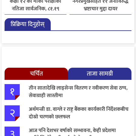
कक्षा १२ को मौका परीक्षाको
नगरप्रमुखसहित ११ जनाविरुद्ध
नतिजा सार्वजनिक, ८१.१९
भ्रष्टाचार मुद्दा दायर
प्रतिशत विद्यार्थी उत्तीर्ण
प्रिक्रिया दिनुहोस्
चर्चित
ताजा सामग्री
१
तीन सातादेखि लाइसेन्स वितरण र नवीकरण सेवा ठप्प,
सेवाग्राही सास्तीमा
२
अर्थमन्त्री डा. वाग्ले र राष्ट्र बैंकका कार्यकारी निर्देशकबीच
दोस्रो चरणको छलफल
३
आज पनि देशभर वर्षाको सम्भावना, केही प्रदेशमा