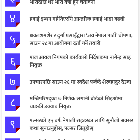
भारीदेखि धेरै भारी वर्षा हुने चेतावनी
४
हवाई इन्धन महँगिएसँगै आन्तरिक हवाई भाडा बढ्यो
५
धवलशमशेर र दुर्गा प्रसाईंद्वारा ‘जय नेपाल पार्टी’ घोषणा,
साउन २८ मा आयोगमा दर्ता गर्ने तयारी
६
पाल आयल निगमको कार्यकारी निर्देशकमा नागेन्द्र साह
नियुक्त
७
उपचारपछि साउन २६ मा स्वदेश फर्कँदै शेरबहादुर देउवा
८
मन्त्रिपरिषद्का ७ निर्णय: लगानी बोर्डको सिइओमा
याङकी उक्याव नियुक्त
९
पल्सरको २५ वर्ष: नेपाली राइडरका लागि सुनौलो अवसर
कथा सुनाउनुहोस्, पल्सर जित्नुहोस्