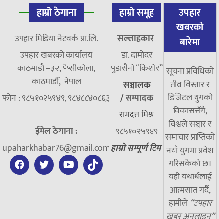
हाम्रो ठेगाना
हाम्रो समूह
उपहार
खबरको
उपहार मिडिया नेटवर्क प्रा.लि.
सल्लाहकार
बारेमा
उपहार खबरको कार्यालय
डा. दामाेदर
काठमाडौं –३२, पेप्सीकोला,
पुडासैनी “किशाेर”
सूचना प्रविधिको
काठमाडौँ, नेपाल
तीव्र विस्तार र
सञ्चालक
डिजिटल युगको
फोन : ९८५१०२५९४९, ९८४८८४०८६३
/
सम्पादक
विकाससँगै,
रामदत्त मिश्र
विश्वले सञ्चार र
ईमेल ठेगाना :
९८५१०२५९४९
समाचार प्राप्तिको
upaharkhabar76@gmail.com
हाम्रो सम्पूर्ण टिम
नयाँ युगमा प्रवेश
गरिसकेको छ।
यही यथार्थलाई
आत्मसात गर्दै,
हामीले
“उपहार
खबर अनलाइन”