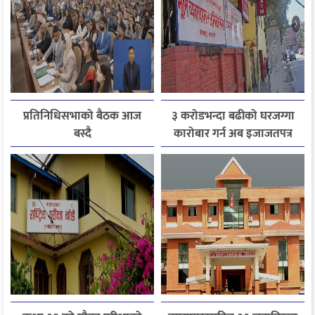
प्रतिनिधिसभाको बैठक आज
३ करोडभन्दा बढीको घरजग्गा
बस्दै
कारोबार गर्न अब इजाजतपत्र
अनिवार्य