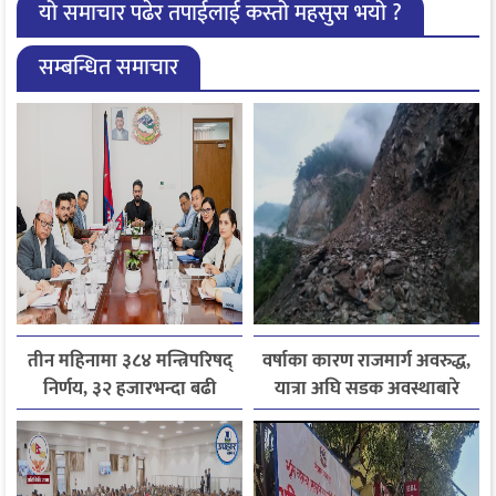
यो समाचार पढेर तपाईलाई कस्तो महसुस भयो ?
सम्बन्धित समाचार
तीन महिनामा ३८४ मन्त्रिपरिषद्
वर्षाका कारण राजमार्ग अवरुद्ध,
निर्णय, ३२ हजारभन्दा बढी
यात्रा अघि सडक अवस्थाबारे
गुनासो फर्छ्योट
जानकारी लिन आग्रह