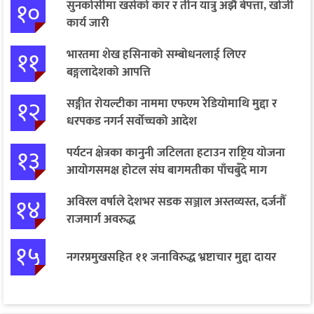
१०
सुनकोसीमा खसेको कार र तीन यात्रु अझै बेपत्ता, खोजी
कार्य जारी
११
भारतमा शेख हसिनाको सम्बोधनलाई लिएर
बङ्गलादेशको आपत्ति
१२
सङ्गीत रोयल्टीका नाममा एफएम रेडियोमाथि मुद्दा र
धरपकड नगर्न सर्वोच्चको आदेश
१३
पर्यटन क्षेत्रका कानुनी जटिलता हटाउन राष्ट्रिय योजना
आयोगसमक्ष होटल संघ बागमतीका पाँचबुँदे माग
१४
अविरल वर्षाले देशभर सडक सञ्जाल अस्तव्यस्त, दर्जनौँ
राजमार्ग अवरुद्ध
१५
नगरप्रमुखसहित ११ जनाविरुद्ध भ्रष्टाचार मुद्दा दायर