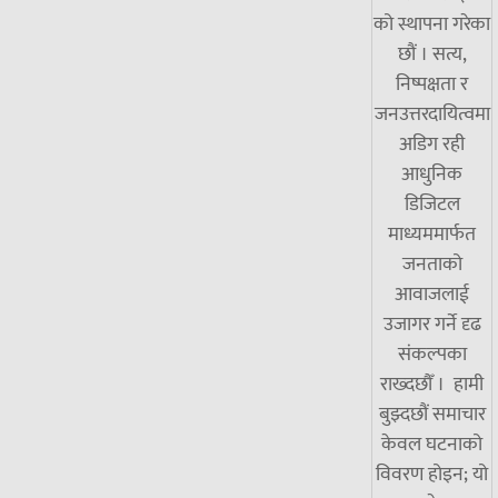
को स्थापना गरेका
छौं । सत्य,
निष्पक्षता र
जनउत्तरदायित्वमा
अडिग रही
आधुनिक
डिजिटल
माध्यममार्फत
जनताको
आवाजलाई
उजागर गर्ने दृढ
संकल्पका
राख्दछौँ । हामी
बुझ्दछौं समाचार
केवल घटनाको
विवरण होइन; यो