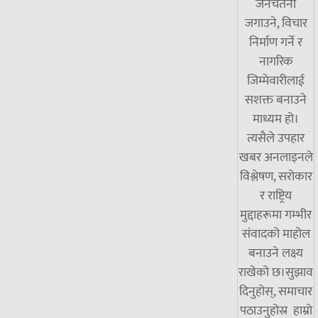
जनचेतना
जगाउने, विचार
निर्माण गर्ने र
नागरिक
जिम्मेवारीलाई
सशक्त बनाउने
माध्यम हो।
त्यसैले उपहार
खबर अनलाइनले
विश्लेषण, सरोकार
र राष्ट्रिय
मुद्दाहरूमा गम्भीर
संवादको माहोल
बनाउने लक्ष्य
राखेको छ।सुझाव
दिनुहोस्, समाचार
पठाउनुहोस्र हाम्रो