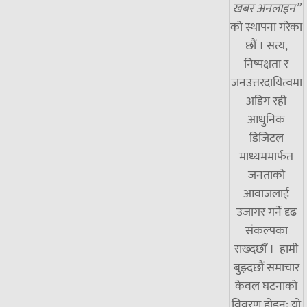
खबर अनलाइन”
को स्थापना गरेका
छौं । सत्य,
निष्पक्षता र
जनउत्तरदायित्वमा
अडिग रही
आधुनिक
डिजिटल
माध्यममार्फत
जनताको
आवाजलाई
उजागर गर्ने दृढ
संकल्पका
राख्दछौँ । हामी
बुझ्दछौं समाचार
केवल घटनाको
विवरण होइन; यो