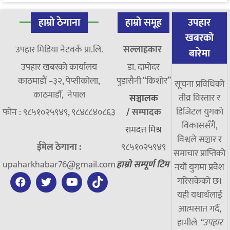
हाम्रो ठेगाना
हाम्रो समूह
उपहार
खबरको
उपहार मिडिया नेटवर्क प्रा.लि.
सल्लाहकार
बारेमा
उपहार खबरको कार्यालय
डा. दामाेदर
काठमाडौं –३२, पेप्सीकोला,
पुडासैनी “किशाेर”
सूचना प्रविधिको
काठमाडौँ, नेपाल
तीव्र विस्तार र
सञ्चालक
डिजिटल युगको
फोन : ९८५१०२५९४९, ९८४८८४०८६३
/
सम्पादक
विकाससँगै,
रामदत्त मिश्र
विश्वले सञ्चार र
ईमेल ठेगाना :
९८५१०२५९४९
समाचार प्राप्तिको
upaharkhabar76@gmail.com
हाम्रो सम्पूर्ण टिम
नयाँ युगमा प्रवेश
गरिसकेको छ।
यही यथार्थलाई
आत्मसात गर्दै,
हामीले
“उपहार