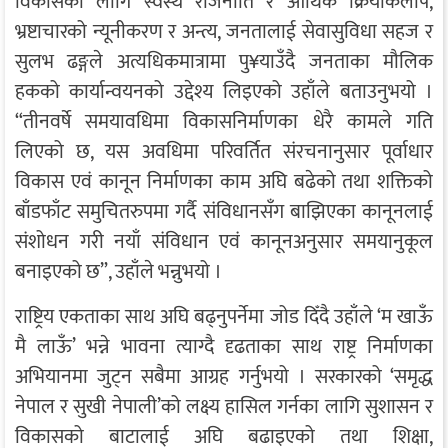
विकासका लागि स्वस्थ राजनीति र आर्थिक क्रियाकलाप,
भ्रष्टाचारको न्यूनीकरण र अन्त्य, जनतालाई सेवासुविधा सहज र
सुलभ ढङ्गले अत्यधिकमात्रामा पु¥याउँदै जनताका मौलिक
हकको कार्यान्वयनको उद्देश्य लिइएको उहाँले बताउनुभयो ।
“तीनवर्षे समयावधिमा विकासनिर्माणका धेरै कामले गति
लिएको छ, यस अवधिमा परिवर्तित संरचनानुसार पूर्वाधार
विकास एवं कानून निर्माणका काम अघि बढेको तथा शक्तिको
बाँडफाँट समुचितरुपमा गर्दै संविधानसँग बाझिएका कानूनलाई
संशोधन गरी नयाँ संविधान एवं कानूनअनुसार समयानुकूल
बनाइएको छ”, उहाँले भन्नुभयो ।
राष्ट्रिय एकताका साथ अघि बढ्नुपर्नेमा जोड दिँदै उहाँले ‘म खाऊँ
मै लाऊँ’ भन्ने भावना त्याग्दै दृढताका साथ राष्ट्र निर्माणका
अभियानमा जुट्न सबैमा आग्रह गर्नुभयो । सरकारको ‘समृद्ध
नेपाल र सुखी नेपाली’को लक्ष्य हासिल गर्नका लागि सुशासन र
विकासको बाटालाई अघि बढाइएको तथा शिक्षा,