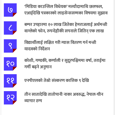
७
‘मिडिया काउन्सिल विधेयक’ मस्यौदामाथि छलफल,
एआईदेखि पत्रकारको लाइसेन्ससम्मका विषयमा सुझाव
८
बम्पर उपहारमा १० लाख जितेका हेमराजलाई अर्थमन्त्री
वाग्लेको फोन, रुपन्देहीकी सपनाले जितिन् एक लाख
९
विद्यार्थीलाई लक्षित गरी ग्यास वितरण गर्न मन्त्री
यादवको निर्देशन
१०
कोशी, गण्डकी, कर्णाली र सुदूरपश्चिममा वर्षा, तराईमा
गर्मी बढ्ने अनुमान
११
एनपीएलको तेस्रो संस्करण कात्तिक ९ देखि
१२
तीन सातादेखि तातोपानी नाका अवरुद्ध, नेपाल-चीन
व्यापार ठप्प