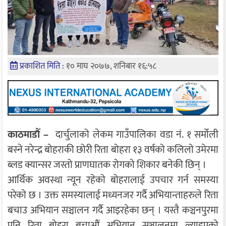
प्रकाशित मिति :
१० माघ २०७७, शनिबार १६:५८
काठमाडाैँ –
दार्चुलाको लेकम गाउँपालिका वडा नं. १ सर्माेली
बस्ने नरेन्द्र बोहराकी छोरी रिता बोहरा १३ वर्षको कलिलो उमेरमा
ब्लड क्यान्सर जस्तो प्राणघातक रोगको शिकार बनेकी छिन् ।
आर्थिक अवस्था न्यून रहेको बोहरालाई उपचार गर्न समस्या
परेको छ । उक्त समस्यालाई मध्यनजर गर्दै अभियान्ताहरुले रिता
बचाउ अभियान सञ्चालन गर्दै आइरहेका छन् । यस्तै कञ्चनपुरमा
पनि रिता बोहरा बचाऔं अभियान सञ्चालनमा ल्याइएको