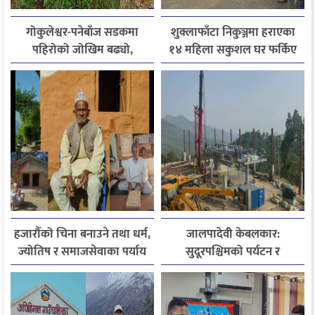
गोकुलेश्वर-पनेबाँज सडकमा
शुक्लाफाँटा निकुञ्जमा हराएका
पहिरोको जोखिम बढ्यो,
१४ महिला सकुशल घर फर्किए
स्थानीयले मागे तत्काल पर्खाल
निर्माण
हजारौँको चिना बनाउने तथा धर्म,
जालपादेवी केबलकार:
ज्योतिष र समाजसेवाका पर्याय
सुदूरपश्चिमको पर्यटन र
धनदेव जोशी अब स्मृतिमा
समृद्धिको नयाँ आधार