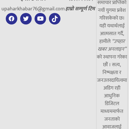
समाचार प्राप्तिको
upaharkhabar76@gmail.com
हाम्रो सम्पूर्ण टिम
नयाँ युगमा प्रवेश
गरिसकेको छ।
यही यथार्थलाई
आत्मसात गर्दै,
हामीले
“उपहार
खबर अनलाइन”
को स्थापना गरेका
छौं । सत्य,
निष्पक्षता र
जनउत्तरदायित्वमा
अडिग रही
आधुनिक
डिजिटल
माध्यममार्फत
जनताको
आवाजलाई