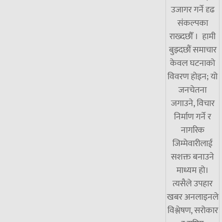
उजागर गर्ने दृढ
संकल्पका
राख्दछौँ । हामी
बुझ्दछौं समाचार
केवल घटनाको
विवरण होइन; यो
जनचेतना
जगाउने, विचार
निर्माण गर्ने र
नागरिक
जिम्मेवारीलाई
सशक्त बनाउने
माध्यम हो।
त्यसैले उपहार
खबर अनलाइनले
विश्लेषण, सरोकार