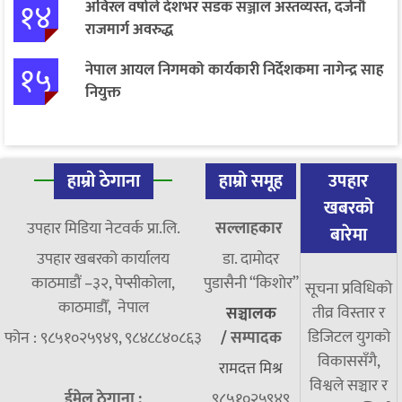
१४
अविरल वर्षाले देशभर सडक सञ्जाल अस्तव्यस्त, दर्जनौँ
राजमार्ग अवरुद्ध
१५
नेपाल आयल निगमको कार्यकारी निर्देशकमा नागेन्द्र साह
नियुक्त
हाम्रो ठेगाना
हाम्रो समूह
उपहार
खबरको
उपहार मिडिया नेटवर्क प्रा.लि.
सल्लाहकार
बारेमा
उपहार खबरको कार्यालय
डा. दामाेदर
काठमाडौं –३२, पेप्सीकोला,
पुडासैनी “किशाेर”
सूचना प्रविधिको
काठमाडौँ, नेपाल
तीव्र विस्तार र
सञ्चालक
डिजिटल युगको
फोन : ९८५१०२५९४९, ९८४८८४०८६३
/
सम्पादक
विकाससँगै,
रामदत्त मिश्र
विश्वले सञ्चार र
ईमेल ठेगाना :
९८५१०२५९४९