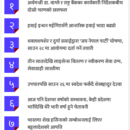
१
अर्थमन्त्री डा. वाग्ले र राष्ट्र बैंकका कार्यकारी निर्देशकबीच
दोस्रो चरणको छलफल
२
हवाई इन्धन महँगिएसँगै आन्तरिक हवाई भाडा बढ्यो
३
धवलशमशेर र दुर्गा प्रसाईंद्वारा ‘जय नेपाल पार्टी’ घोषणा,
साउन २८ मा आयोगमा दर्ता गर्ने तयारी
४
तीन सातादेखि लाइसेन्स वितरण र नवीकरण सेवा ठप्प,
सेवाग्राही सास्तीमा
५
उपचारपछि साउन २६ मा स्वदेश फर्कँदै शेरबहादुर देउवा
६
आज पनि देशभर वर्षाको सम्भावना, केही प्रदेशमा
भारीदेखि धेरै भारी वर्षा हुने चेतावनी
७
भारतमा शेख हसिनाको सम्बोधनलाई लिएर
बङ्गलादेशको आपत्ति